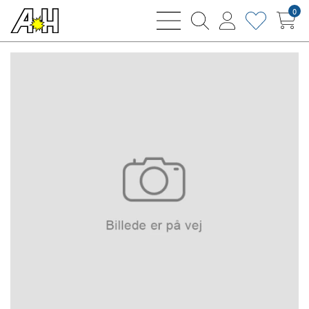
0
bars
magnifying
user
heart
sharp
glass
thin
thin
thin
thin