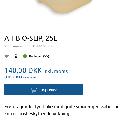
AH BIO-SLIP, 25L
Varenummer:
JS LB 100 VF-025
På lager (55)
140,00
DKK
inkl. moms
(112,00
DKK
)
ekskl. moms
Læg i kurv
Fremragende, tynd olie med gode smøreegenskaber og
korrosionsbeskyttende virkning.