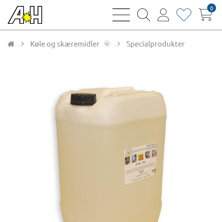
0
bars
magnifying
user
heart
sharp
glass
thin
thin
thin
thin
Køle og skæremidler
Specialprodukter