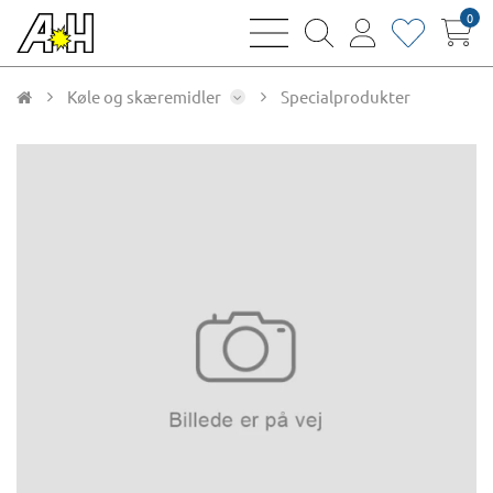
0
bars
magnifying
user
heart
sharp
glass
thin
thin
thin
thin
Køle og skæremidler
Specialprodukter