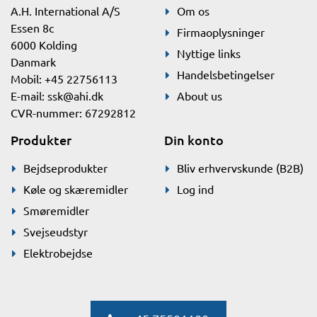
A.H. International A/S
Om os
Essen 8c
Firmaoplysninger
6000 Kolding
Nyttige links
Danmark
Handelsbetingelser
Mobil: +45 22756113
E-mail:
ssk@ahi.dk
About us
CVR-nummer: 67292812
Produkter
Din konto
Bejdseprodukter
Bliv erhvervskunde (B2B)
Køle og skæremidler
Log ind
Smøremidler
Svejseudstyr
Elektrobejdse