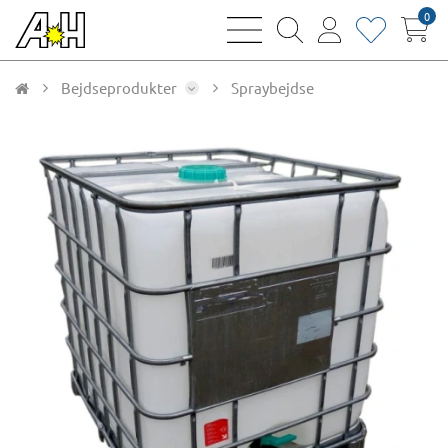
0
bars
magnifying
user
heart
sharp
glass
thin
thin
thin
thin
Bejdseprodukter
Spraybejdse