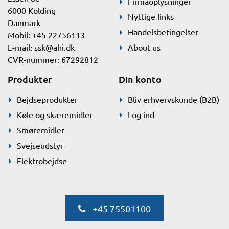
Firmaoplysninger
6000 Kolding
Nyttige links
Danmark
Handelsbetingelser
Mobil: +45 22756113
E-mail:
ssk@ahi.dk
About us
CVR-nummer: 67292812
Produkter
Din konto
Bejdseprodukter
Bliv erhvervskunde (B2B)
Køle og skæremidler
Log ind
Smøremidler
Svejseudstyr
Elektrobejdse
+45 75501100