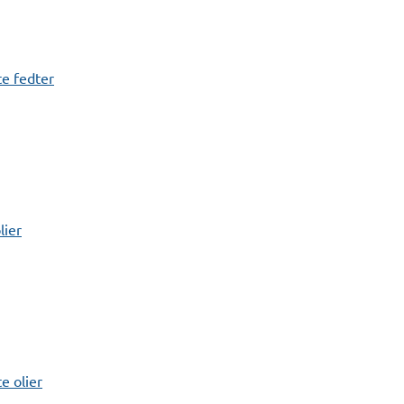
e fedter
lier
 olier