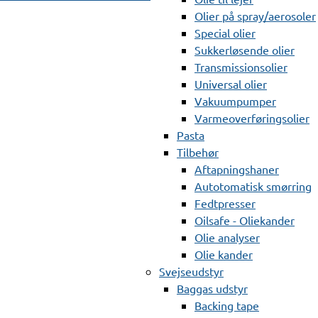
Olier på spray/aerosoler
Special olier
Sukkerløsende olier
Transmissionsolier
Universal olier
Vakuumpumper
Varmeoverføringsolier
Pasta
Tilbehør
Aftapningshaner
Autotomatisk smørring
Fedtpresser
Oilsafe - Oliekander
Olie analyser
Olie kander
Svejseudstyr
Baggas udstyr
Backing tape