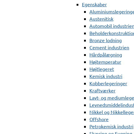
Egenskaber
Aluminiumslegering
Austenitisk
Automobil industrie
Beholderkonstruktio
Bronze lodning
Cement industrien
Hårdpålægning
Højtemperatur
Højtlegeret
Kemisk industri
Kobberlegeringer
Kraftværker
Lavt- og mediumlege
Levnedsmiddelindust
Nikkel og Nikkellege
Offshore
Petrokemisk industri
Skæring og Fugning