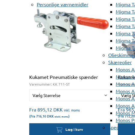
Personlige værnemidler
Migma T
Migma T
Migma T
Migma T
Migma T
Migma T
Migma T
Olieskimme
Skæreolier
Monos A
Monos At
Kukamet Pneumatiske spænder
Kukame
Monos A
Varenummer:
KK 711-ST
Varenumm
Monos A
Vælg Størrelse
Vælg S
Monos At
Monos A
Fra 895,12
DKK
Fra 965
inkl. moms
Monos Mi
(Fra 716,10
DKK
)
(Fra 772,2
ekskl. moms
Monos Pr
Specialprod
Læg i kurv