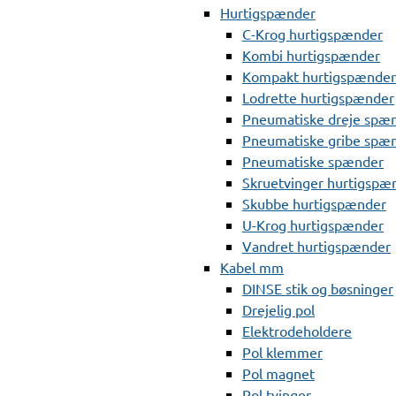
Hurtigspænder
C-Krog hurtigspænder
Kombi hurtigspænder
Kompakt hurtigspænder
Lodrette hurtigspænder
Pneumatiske dreje spæ
Pneumatiske gribe spæ
Pneumatiske spænder
Skruetvinger hurtigspæ
Skubbe hurtigspænder
U-Krog hurtigspænder
Vandret hurtigspænder
Kabel mm
DINSE stik og bøsninger
Drejelig pol
Elektrodeholdere
Pol klemmer
Pol magnet
Pol tvinger