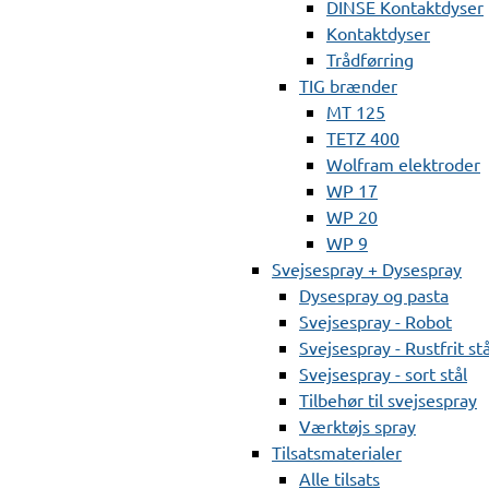
DINSE Kontaktdyser
Kontaktdyser
Trådførring
TIG brænder
MT 125
TETZ 400
Wolfram elektroder
WP 17
WP 20
WP 9
Svejsespray + Dysespray
Dysespray og pasta
Svejsespray - Robot
Svejsespray - Rustfrit stå
Svejsespray - sort stål
Tilbehør til svejsespray
Værktøjs spray
Tilsatsmaterialer
Alle tilsats