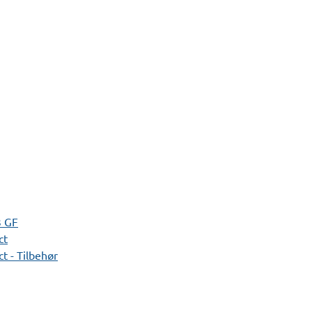
3 GF
ct
t - Tilbehør