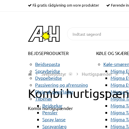
Få gratis rådgivning om vore produkter
Førende in
BEJDSEPRODUKTER
KØLE OG SKÆR
Bejdsepasta
Køle-smørem
Spraybejdse
Migma Ev
Svejseudstyr
Hurtigspænder
Dyppebejdse
Migma Ev
Passivering og afrensning
Migma E
Kombi hurtigspæn
Pleje af overflader
Migma T
Tilbehør
Migma T
Bejdsekar
Migma T
Kombi hurtigspænder
Pensler
Migma T
Spray lanse
Migma T
Sprayanlæg
Migma T