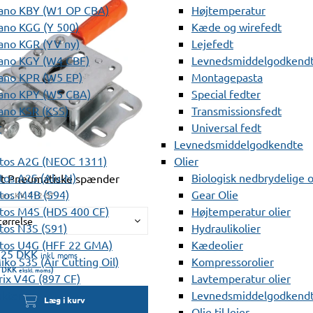
ano KBY (W1 OP CBA)
Højtemperatur
ano KGG (Y 500)
Kæde og wirefedt
ano KGR (YV ny)
Lejefedt
ano KGY (W4 CBF)
Levnedsmiddelgodkendt
ano KPR (W5 EP)
Montagepasta
ano KPY (W5 CBA)
Special fedter
ano KSR (KSS)
Transmissionsfedt
r
Universal fedt
Levnedsmiddelgodkendte
tos A2G (NEOC 1311)
Olier
os A2S (Alu-N)
Biologisk nedbrydelige o
t Pneumatiske spænder
tos M4B (S94)
Gear Olie
er:
KK 712-ST
tos M4S (HDS 400 CF)
Højtemperatur olier
tørrelse
os N3S (S91)
Hydraulikolier
tos U4G (HFF 22 GMA)
Kædeolier
,25
DKK
inkl. moms
ko S3S (Air Cutting Oil)
Kompressorolier
0
DKK
)
ekskl. moms
ix V4G (897 CF)
Lavtemperatur olier
ukter
Levnedsmiddelgodkendte
Læg i kurv
Olie til lejer