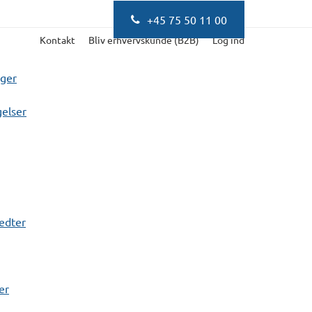
+45 75 50 11 00
Kontakt
Bliv erhvervskunde (B2B)
Log ind
nger
elser
fedter
er