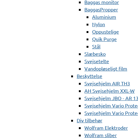
Baggas monitor
BaggasPropper
Aluminium
Nylon
Oppustelige
Quik Purge
Stål
Slæbesko
Svejsetelte
Vandopløseligt film
Beskyttelse
Svejsehjelm AIR TH3
AH Svejsehjelm XXL-W
Svejsehjelm JBO - AR 1
Svejsehjelm Vario Prote
Svejsehjelm Vario Protec
Div tilbehør
Wolfram Elektroder
Wolfram sliber