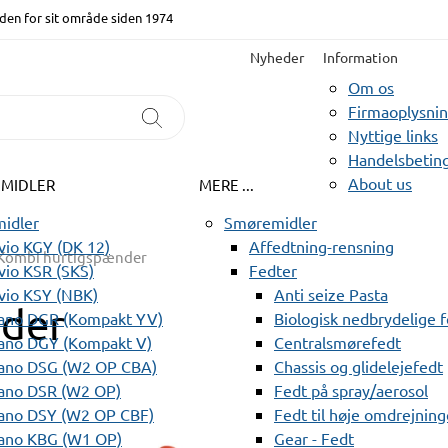
den for sit område siden 1974
Nyheder
Information
Om os
Firmaoplysni
Nyttige links
Handelsbeting
About us
EMIDLER
MERE ...
idler
Smøremidler
io KGY (DK 12)
Affedtning-rensning
Kombi hurtigspænder
io KSR (SKS)
Fedter
vio KSY (NBK)
Anti seize Pasta
der
ano DGR (Kompakt YV)
Biologisk nedbrydelige 
ano DGY (Kompakt V)
Centralsmørefedt
ano DSG (W2 OP CBA)
Chassis og glidelejefedt
ano DSR (W2 OP)
Fedt på spray/aerosol
ano DSY (W2 OP CBF)
Fedt til høje omdrejning
ano KBG (W1 OP)
Gear - Fedt