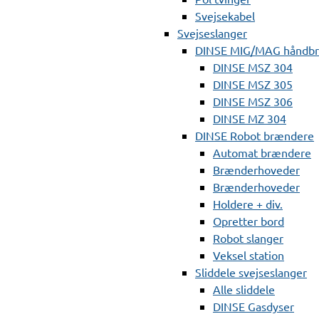
Svejsekabel
Svejseslanger
DINSE MIG/MAG håndb
DINSE MSZ 304
DINSE MSZ 305
DINSE MSZ 306
DINSE MZ 304
DINSE Robot brændere
Automat brændere
Brænderhoveder
Brænderhoveder
Holdere + div.
Opretter bord
Robot slanger
Veksel station
Sliddele svejseslanger
Alle sliddele
DINSE Gasdyser