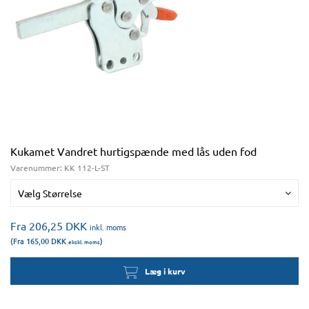
Kukamet Vandret hurtigspænde med lås uden fod
Varenummer:
KK 112-L-ST
Vælg Størrelse
Fra 206,25
DKK
inkl. moms
(Fra 165,00
DKK
)
ekskl. moms
Læg i kurv