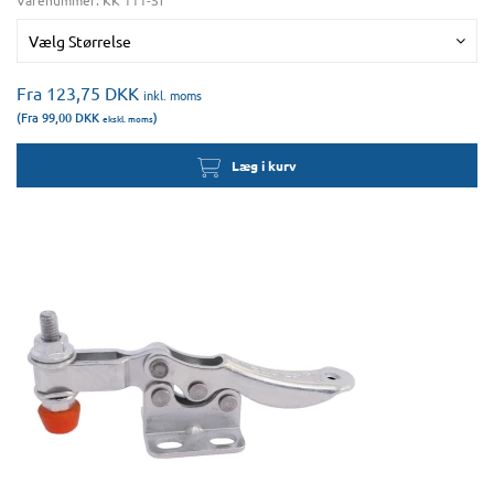
Varenummer:
KK 111-ST
Vælg Størrelse
Fra 123,75
DKK
inkl. moms
(Fra 99,00
DKK
)
ekskl. moms
Læg i kurv