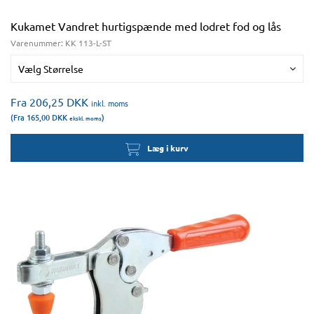
Kukamet Vandret hurtigspænde med lodret fod og lås
Varenummer:
KK 113-L-ST
Vælg Størrelse
Fra 206,25
DKK
inkl. moms
(Fra 165,00
DKK
)
ekskl. moms
Læg i kurv