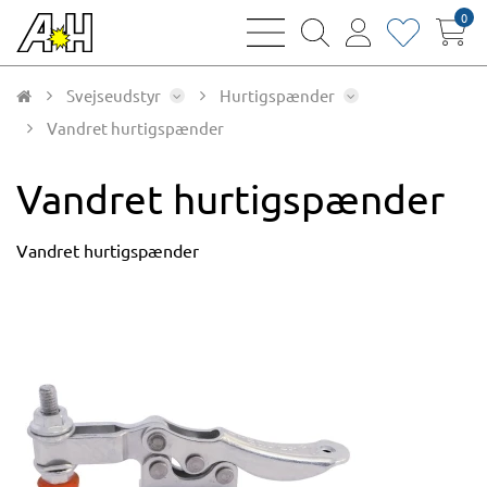
0
bars
magnifying
user
heart
sharp
glass
thin
thin
thin
thin
Svejseudstyr
Hurtigspænder
Vandret hurtigspænder
Vandret hurtigspænder
Vandret hurtigspænder