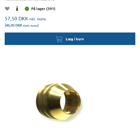
På lager (391)
57,50
DKK
inkl. moms
(46,00
DKK
)
ekskl. moms
Læg i kurv