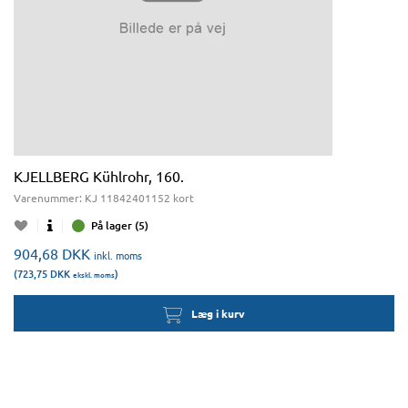
KJELLBERG Kühlrohr, 160.
Varenummer:
KJ 11842401152 kort
På lager (5)
904,68
DKK
inkl. moms
(723,75
DKK
)
ekskl. moms
Læg i kurv