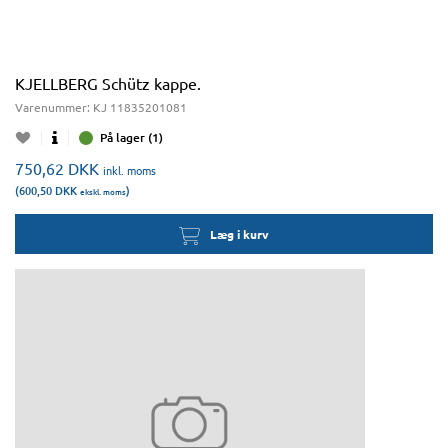
KJELLBERG Schütz kappe.
Varenummer:
KJ 11835201081
På lager (1)
750,62
DKK
inkl. moms
(600,50
DKK
)
ekskl. moms
Læg i kurv