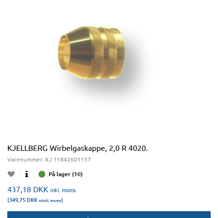
KJELLBERG Wirbelgaskappe, 2,0 R 4020.
Varenummer:
KJ 11842601157
På lager (10)
437,18
DKK
inkl. moms
(349,75
DKK
)
ekskl. moms