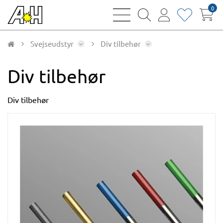
0
bars
magnifying
user
heart
sharp
glass
thin
thin
thin
thin
Svejseudstyr
Div tilbehør
Div tilbehør
Div tilbehør