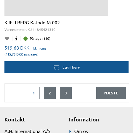
KJELLBERG Katode M 002
Varenummer:
KJ 11845421310
På lager (10)
519,68
DKK
inkl. moms
(415,75
DKK
)
ekskl. moms
Læg i kurv
1
2
3
NÆSTE
Kontakt
Information
A.H. International A/S
Om os