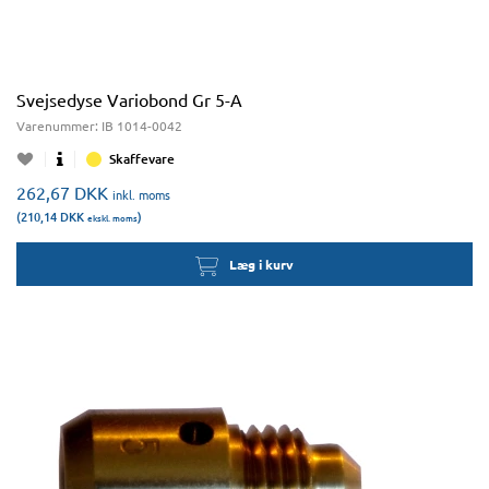
Svejsedyse Variobond Gr 5-A
Varenummer:
IB 1014-0042
Skaffevare
262,67
DKK
inkl. moms
(210,14
DKK
)
ekskl. moms
Læg i kurv