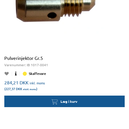
Pulverinjektor Gr.5
Varenummer:
IB 1017-0041
Skaffevare
284,21
DKK
inkl. moms
(227,37
DKK
)
ekskl. moms
Læg i kurv