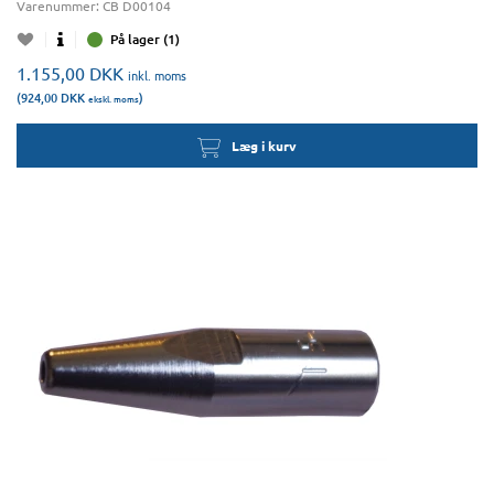
Varenummer:
CB D00104
På lager (1)
1.155,00
DKK
inkl. moms
(924,00
DKK
)
ekskl. moms
Læg i kurv