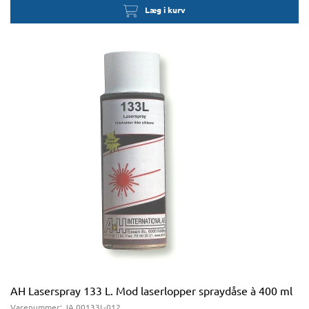
Læg i kurv
AH Laserspray 133 L. Mod laserlopper spraydåse à 400 ml
Varenummer:
JA 00133L-012