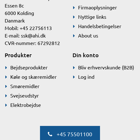
Essen 8c
Firmaoplysninger
6000 Kolding
Nyttige links
Danmark
Handelsbetingelser
Mobil: +45 22756113
E-mail:
ssk@ahi.dk
About us
CVR-nummer: 67292812
Produkter
Din konto
Bejdseprodukter
Bliv erhvervskunde (B2B)
Køle og skæremidler
Log ind
Smøremidler
Svejseudstyr
Elektrobejdse
+45 75501100