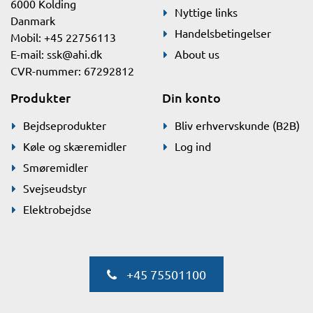
6000 Kolding
Nyttige links
Danmark
Handelsbetingelser
Mobil: +45 22756113
E-mail:
ssk@ahi.dk
About us
CVR-nummer: 67292812
Produkter
Din konto
Bejdseprodukter
Bliv erhvervskunde (B2B)
Køle og skæremidler
Log ind
Smøremidler
Svejseudstyr
Elektrobejdse
+45 75501100