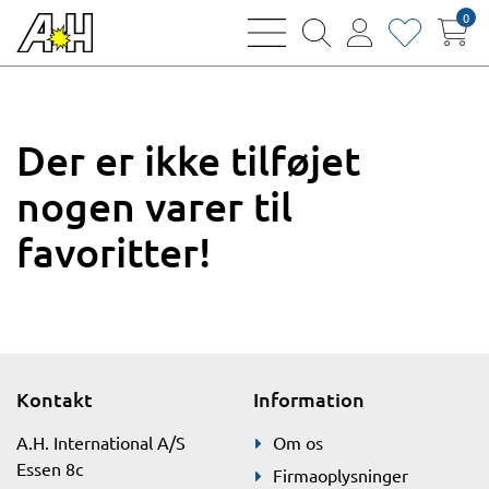
0
bars
magnifying
user
heart
sharp
glass
thin
thin
thin
thin
Der er ikke tilføjet
nogen varer til
favoritter!
Kontakt
Information
A.H. International A/S
Om os
Essen 8c
Firmaoplysninger