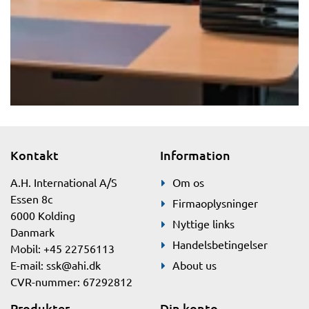
Kontakt
Information
A.H. International A/S
Om os
Essen 8c
Firmaoplysninger
6000 Kolding
Nyttige links
Danmark
Handelsbetingelser
Mobil: +45 22756113
E-mail:
ssk@ahi.dk
About us
CVR-nummer: 67292812
Produkter
Din konto