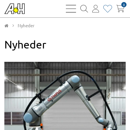
0
bars
magnifying
user
heart
sharp
glass
thin
thin
thin
thin
Nyheder
Nyheder