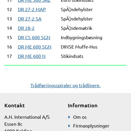
12
DR 27-2 MAP
SpÃ¦ndehylster
13
DR 27-2 SA
SpÃ¦ndehylster
14
DR 28-2
SpÃ¦ndemøtrik
15
DR CS 600 SGN
Indbygningsbøsning
16
DR ME 600 SGN
DINSE Muffe-Hus
17
DR ME 600 N
Stikindsats
Trådførringsspiraler og trådlinere.
Kontakt
Information
A.H. International A/S
Om os
Essen 8c
Firmaoplysninger
6000 Kolding