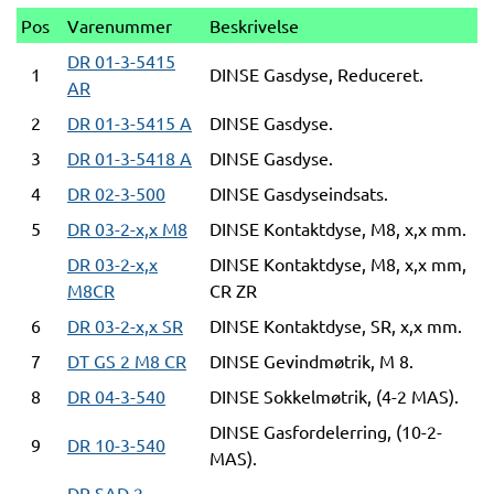
Pos
Varenummer
Beskrivelse
DR 01-3-5415
1
DINSE Gasdyse, Reduceret.
AR
2
DR 01-3-5415 A
DINSE Gasdyse.
3
DR 01-3-5418 A
DINSE Gasdyse.
4
DR 02-3-500
DINSE Gasdyseindsats.
5
DR 03-2-x,x M8
DINSE Kontaktdyse, M8, x,x mm.
DR 03-2-x,x
DINSE Kontaktdyse, M8, x,x mm,
M8CR
CR ZR
6
DR 03-2-x,x SR
DINSE Kontaktdyse, SR, x,x mm.
7
DT GS 2 M8 CR
DINSE Gevindmøtrik, M 8.
8
DR 04-3-540
DINSE Sokkelmøtrik, (4-2 MAS).
DINSE Gasfordelerring, (10-2-
9
DR 10-3-540
MAS).
DR SAD 2-