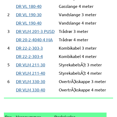
DR VL 180-40
Gasslange 4 meter
2
DR VL 190-30
Vandslange 3 meter
DR VL 190-40
Vandslange 4 meter
3
DR VLM 201-3 PUSD
Trådrør 3 meter
DR 20-2-4040-4 MA
Trådrør 4 meter
4
DR 22-2-303-3
Kombikabel 3 meter
DR 22-2-303-4
Kombikabel 4 meter
5
DR VLM 211-30
StyrekabelsÃ¦t 3 meter
DR VLM 211-40
StyrekabelsÃ¦t 4 meter
6
DR VLM 330-30
OvertrÃ¦kskappe 3 meter
DR VLM 330-40
OvertrÃ¦kskappe 4 meter
Pos
Varenummer
Beskrivelse