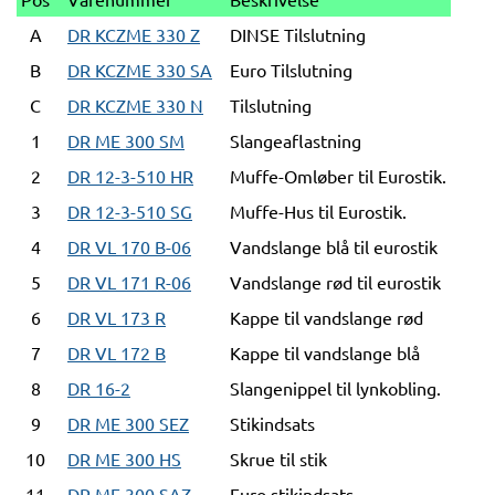
A
DR KCZME 330 Z
DINSE Tilslutning
B
DR KCZME 330 SA
Euro Tilslutning
C
DR KCZME 330 N
Tilslutning
1
DR ME 300 SM
Slangeaflastning
2
DR 12-3-510 HR
Muffe-Omløber til Eurostik.
3
DR 12-3-510 SG
Muffe-Hus til Eurostik.
4
DR VL 170 B-06
Vandslange blå til eurostik
5
DR VL 171 R-06
Vandslange rød til eurostik
6
DR VL 173 R
Kappe til vandslange rød
7
DR VL 172 B
Kappe til vandslange blå
8
DR 16-2
Slangenippel til lynkobling.
9
DR ME 300 SEZ
Stikindsats
10
DR ME 300 HS
Skrue til stik
11
DR ME 300 SAZ
Euro stikindsats