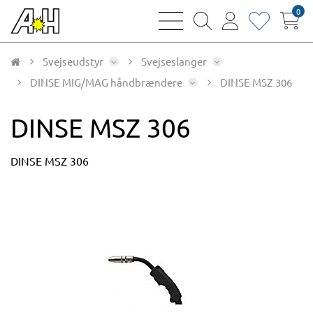
0
bars
magnifying
user
heart
sharp
glass
thin
thin
thin
thin
Svejseudstyr
Svejseslanger
DINSE MIG/MAG håndbrændere
DINSE MSZ 306
DINSE MSZ 306
DINSE MSZ 306