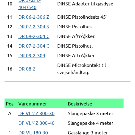
10
DINSE Adapter til gasdyse
404/540
11
DR 06-2-306 Z
DINSE Pistolindsats 45°
12
DR 07-2-304 S
DINSE Pistolhus.
13
DR 09-2-304 C
DINSE AftrÃ¦kker.
14
DR 07-2-304 C
DINSE Pistolhus.
15
DR 09-2-304
DINSE AftrÃ¦kker.
DINSE Microkontakt til
16
DR 08-2
svejsehåndtag.
Pos
Varenummer
Beskrivelse
A
DF VLMZ 300-30
Slangepakke 3 meter
DF VLMZ 300-40
Slangepakke 4 meter
1
DR VL 180-30
Gasslange 3 meter