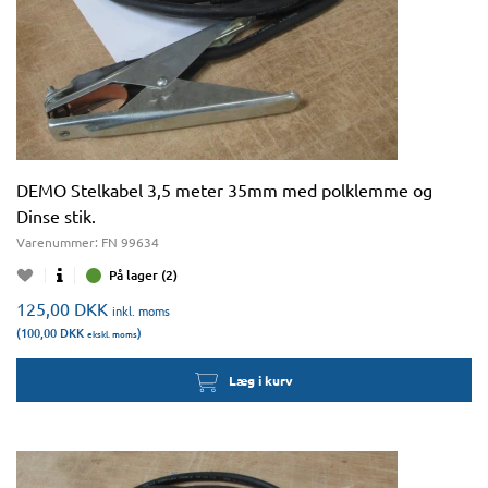
DEMO Stelkabel 3,5 meter 35mm med polklemme og
Dinse stik.
Varenummer:
FN 99634
På lager (2)
125,00
DKK
inkl. moms
(100,00
DKK
)
ekskl. moms
Læg i kurv