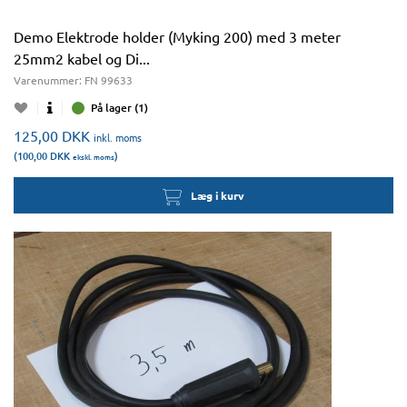
Demo Elektrode holder (Myking 200) med 3 meter
25mm2 kabel og Di...
Varenummer:
FN 99633
På lager (1)
125,00
DKK
inkl. moms
(100,00
DKK
)
ekskl. moms
Læg i kurv