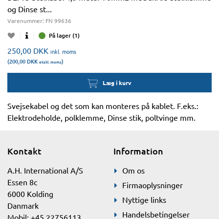
og Dinse st...
Varenummer:
FN 99636
På lager (1)
250,00
DKK
inkl. moms
(200,00
DKK
)
ekskl. moms
Læg i kurv
Svejsekabel og det som kan monteres på kablet. F.eks.:
Elektrodeholde, polklemme, Dinse stik, poltvinge mm.
Kontakt
Information
A.H. International A/S
Om os
Essen 8c
Firmaoplysninger
6000 Kolding
Nyttige links
Danmark
Handelsbetingelser
Mobil: +45 22756113