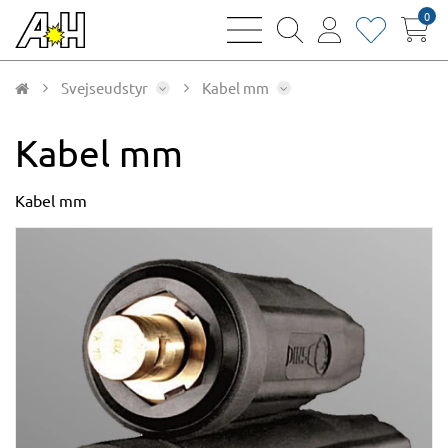
0
bars
magnifying
user
heart
sharp
glass
thin
thin
thin
thin
Svejseudstyr
Kabel mm
Kabel mm
Kabel mm