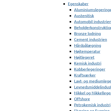
Egenskaber
Aluminiumslegering
Austenitisk
Automobil industrie
Beholderkonstruktio
Bronze lodning
Cement industrien
Hårdpålægning
Højtemperatur
Højtlegeret
Kemisk industri
Kobberlegeringer
Kraftværker
Lavt- og mediumlege
Levnedsmiddelindust
Nikkel og Nikkellege
Offshore
Petrokemisk industri
Skæring og Fugning