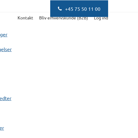
+45 75 50 11 00
Kontakt
Bliv erhvervskunde (B2B)
Log ind
nger
elser
fedter
er