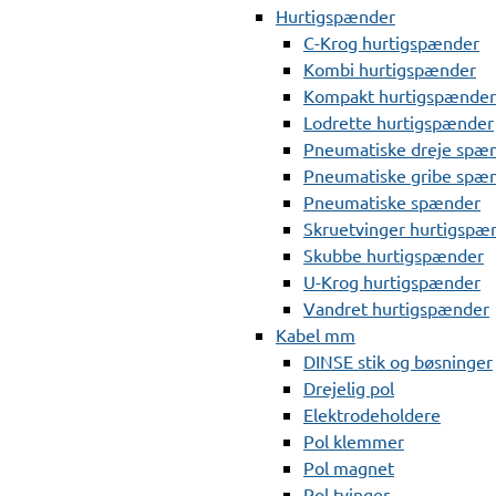
Hurtigspænder
C-Krog hurtigspænder
Kombi hurtigspænder
Kompakt hurtigspænder
Lodrette hurtigspænder
Pneumatiske dreje spæ
Pneumatiske gribe spæ
Pneumatiske spænder
Skruetvinger hurtigspæ
Skubbe hurtigspænder
U-Krog hurtigspænder
Vandret hurtigspænder
Kabel mm
DINSE stik og bøsninger
Drejelig pol
Elektrodeholdere
Pol klemmer
Pol magnet
Pol tvinger