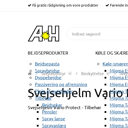
Få gratis rådgivning om vore produkter
Førende in
BEJDSEPRODUKTER
KØLE OG SKÆR
Bejdsepasta
Køle-smørem
Spraybejdse
Migma Ev
Svejseudstyr
Beskyttelse
Svej
Dyppebejdse
Migma Ev
Passivering og afrensning
Migma E
Svejsehjelm Vario 
Pleje af overflader
Migma T
Tilbehør
Migma T
Bejdsekar
Migma T
Svejsehjelm Vario Protect - Tilbehør
Pensler
Migma T
Spray lanse
Migma T
Sprayanlæg
Migma T