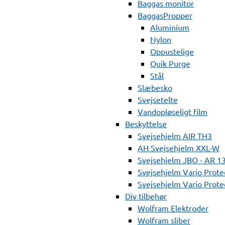
Baggas monitor
BaggasPropper
Aluminium
Nylon
Oppustelige
Quik Purge
Stål
Slæbesko
Svejsetelte
Vandopløseligt film
Beskyttelse
Svejsehjelm AIR TH3
AH Svejsehjelm XXL-W
Svejsehjelm JBO - AR 1
Svejsehjelm Vario Prote
Svejsehjelm Vario Protec
Div tilbehør
Wolfram Elektroder
Wolfram sliber