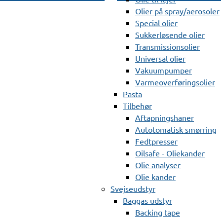
Olier på spray/aerosoler
Special olier
Sukkerløsende olier
Transmissionsolier
Universal olier
Vakuumpumper
Varmeoverføringsolier
Pasta
Tilbehør
Aftapningshaner
Autotomatisk smørring
Fedtpresser
Oilsafe - Oliekander
Olie analyser
Olie kander
Svejseudstyr
Baggas udstyr
Backing tape