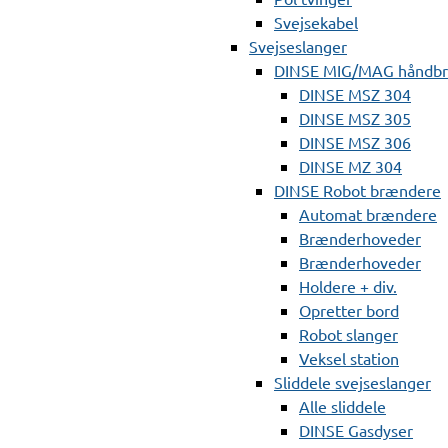
Svejsekabel
Svejseslanger
DINSE MIG/MAG håndb
DINSE MSZ 304
DINSE MSZ 305
DINSE MSZ 306
DINSE MZ 304
DINSE Robot brændere
Automat brændere
Brænderhoveder
Brænderhoveder
Holdere + div.
Opretter bord
Robot slanger
Veksel station
Sliddele svejseslanger
Alle sliddele
DINSE Gasdyser