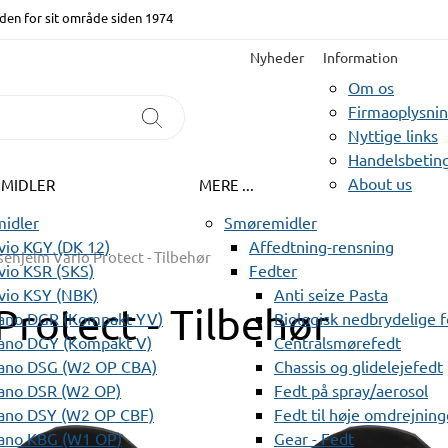
den for sit område siden 1974
Nyheder
Information
Om os
Firmaoplysni
Nyttige links
Handelsbeting
About us
EMIDLER
MERE ...
idler
Smøremidler
io KGY (DK 12)
Affedtning-rensning
sehjelm Vario Protect - Tilbehør
io KSR (SKS)
Fedter
vio KSY (NBK)
Anti seize Pasta
Protect - Tilbehør
ano DGR (Kompakt YV)
Biologisk nedbrydelige 
ano DGY (Kompakt V)
Centralsmørefedt
ano DSG (W2 OP CBA)
Chassis og glidelejefedt
ano DSR (W2 OP)
Fedt på spray/aerosol
ano DSY (W2 OP CBF)
Fedt til høje omdrejning
ano KBG (W1 OP)
Gear - Fedt