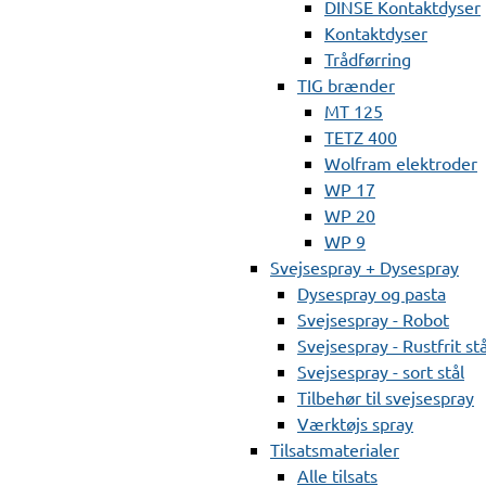
DINSE Kontaktdyser
Kontaktdyser
Trådførring
TIG brænder
MT 125
TETZ 400
Wolfram elektroder
WP 17
WP 20
WP 9
Svejsespray + Dysespray
Dysespray og pasta
Svejsespray - Robot
Svejsespray - Rustfrit stå
Svejsespray - sort stål
Tilbehør til svejsespray
Værktøjs spray
Tilsatsmaterialer
Alle tilsats