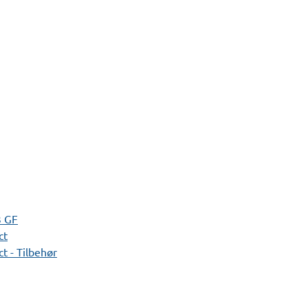
3 GF
ct
t - Tilbehør