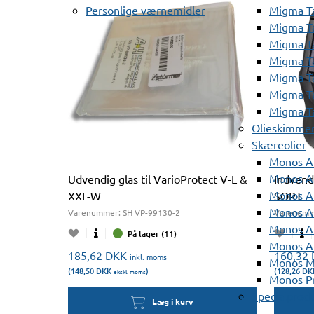
Personlige værnemidler
Migma T
Migma T
Migma T
Migma T
Migma T
Migma T
Migma T
Olieskimme
Skæreolier
Monos A
Monos At
Udvendig glas til VarioProtect V-L &
Indvendi
Monos A
XXL-W
SORT
Monos A
Varenummer:
SH VP-99130-2
Varenumm
Monos At
På lager (11)
Monos A
185,62
DKK
160,32
inkl. moms
Monos Mi
(148,50
DKK
)
(128,26
DK
ekskl. moms
Monos Pr
Specialprod
Læg i kurv