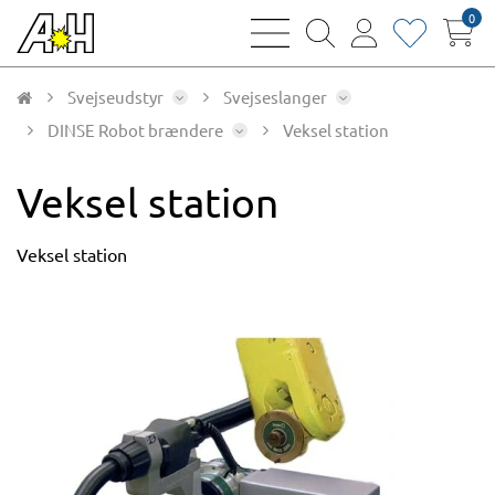
0
bars
magnifying
user
heart
sharp
glass
thin
thin
thin
thin
Svejseudstyr
Svejseslanger
DINSE Robot brændere
Veksel station
Veksel station
Veksel station