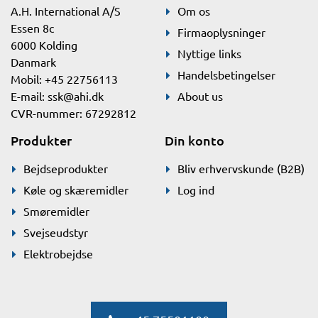
A.H. International A/S
Om os
Essen 8c
Firmaoplysninger
6000 Kolding
Nyttige links
Danmark
Handelsbetingelser
Mobil: +45 22756113
E-mail:
ssk@ahi.dk
About us
CVR-nummer: 67292812
Produkter
Din konto
Bejdseprodukter
Bliv erhvervskunde (B2B)
Køle og skæremidler
Log ind
Smøremidler
Svejseudstyr
Elektrobejdse