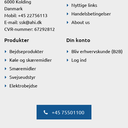
6000 Kolding
Nyttige links
Danmark
Handelsbetingelser
Mobil: +45 22756113
E-mail:
ssk@ahi.dk
About us
CVR-nummer: 67292812
Produkter
Din konto
Bejdseprodukter
Bliv erhvervskunde (B2B)
Køle og skæremidler
Log ind
Smøremidler
Svejseudstyr
Elektrobejdse
+45 75501100