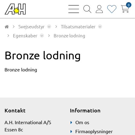
0
bars
magnifying
user
heart
sharp
glass
thin
thin
thin
thin
Svejseudstyr
Tilsatsmaterialer
Egenskaber
Bronze lodning
Bronze lodning
Bronze lodning
Kontakt
Information
A.H. International A/S
Om os
Essen 8c
Firmaoplysninger