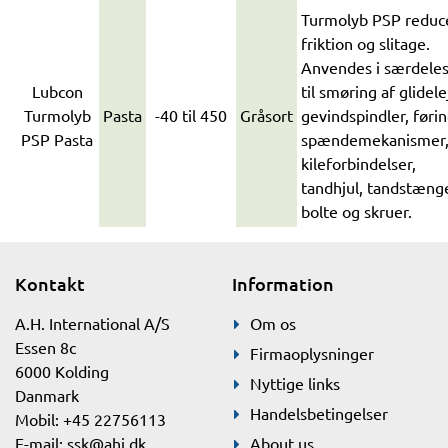
Turmolyb PSP reduc
friktion og slitage.
Anvendes i særdele
Lubcon
til smøring af glidele
Turmolyb
Pasta
-40 til 450
Gråsort
gevindspindler, førin
PSP Pasta
spændemekanismer
kileforbindelser,
tandhjul, tandstænge
bolte og skruer.
Kontakt
Information
A.H. International A/S
Om os
Essen 8c
Firmaoplysninger
6000 Kolding
Nyttige links
Danmark
Handelsbetingelser
Mobil: +45 22756113
E-mail:
ssk@ahi.dk
About us