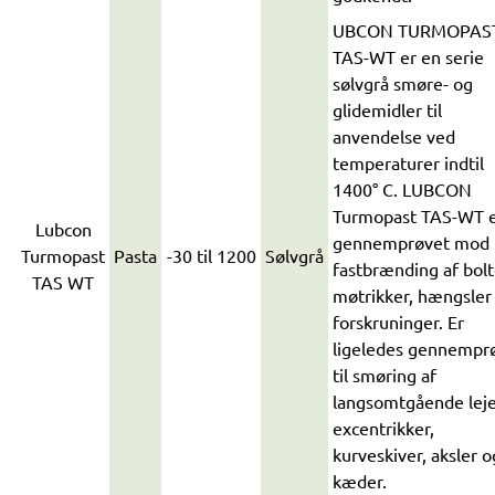
UBCON TURMOPAS
TAS-WT er en serie
sølvgrå smøre- og
glidemidler til
anvendelse ved
temperaturer indtil
1400° C. LUBCON
Turmopast TAS-WT 
Lubcon
gennemprøvet mod
Turmopast
Pasta
-30 til 1200
Sølvgrå
fastbrænding af bolt
TAS WT
møtrikker, hængsler
forskruninger. Er
ligeledes gennempr
til smøring af
langsomtgående leje
excentrikker,
kurveskiver, aksler o
kæder.