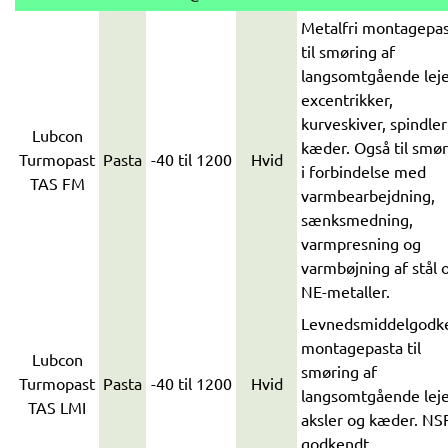
Metalfri montagepa
til smøring af
langsomtgående leje
excentrikker,
kurveskiver, spindler
Lubcon
kæder. Også til smør
Turmopast
Pasta
-40 til 1200
Hvid
i forbindelse med
TAS FM
varmbearbejdning,
sænksmedning,
varmpresning og
varmbøjning af stål 
NE-metaller.
Levnedsmiddelgodk
montagepasta til
Lubcon
smøring af
Turmopast
Pasta
-40 til 1200
Hvid
langsomtgående leje
TAS LMI
aksler og kæder. NS
godkendt.