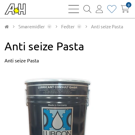
0
bars
magnifying
user
heart
sharp
glass
thin
thin
thin
thin
Smøremidler
Fedter
Anti seize Pasta
Anti seize Pasta
Anti seize Pasta