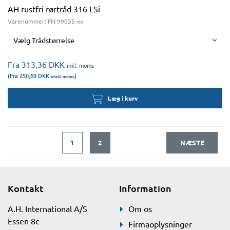
AH rustfri rørtråd 316 LSi
Varenummer:
FN 99055-xx
Vælg Trådstørrelse
Fra 313,36
DKK
inkl. moms
(Fra 250,69
DKK
)
ekskl. moms
Læg i kurv
1
2
NÆSTE
Kontakt
Information
A.H. International A/S
Om os
Essen 8c
Firmaoplysninger