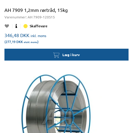
AH 7909 1,2mm rørtråd, 15kg
Varenummer:
AH 7909-120S15
Skaffevare
346,48
DKK
inkl. moms
(277,19
DKK
)
ekskl. moms
Læg i kurv