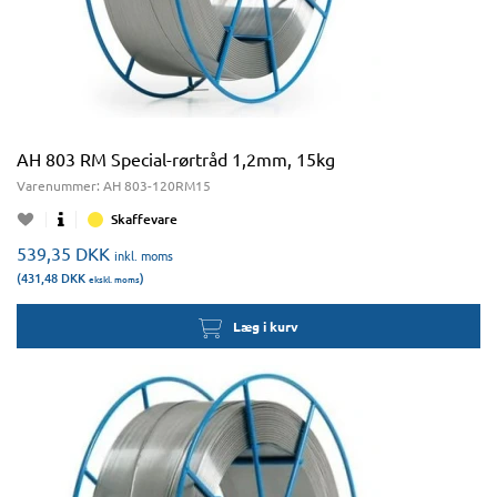
AH 803 RM Special-rørtråd 1,2mm, 15kg
Varenummer:
AH 803-120RM15
Skaffevare
539,35
DKK
inkl. moms
(431,48
DKK
)
ekskl. moms
Læg i kurv