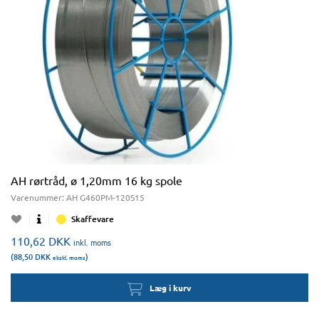
AH rørtråd, ø 1,20mm 16 kg spole
Varenummer:
AH G460PM-120S15
Skaffevare
110,62
DKK
inkl. moms
(88,50
DKK
)
ekskl. moms
Læg i kurv