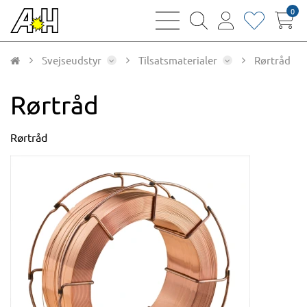
0
bars
magnifying
user
heart
sharp
glass
thin
thin
thin
thin
Svejseudstyr
Tilsatsmaterialer
Rørtråd
Rørtråd
Rørtråd