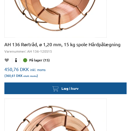
AH 136 Rørtråd, ø 1,20 mm, 15 kg spole Hårdpålægning
Varenummer:
AH 136-120S15
På lager (15)
450,76
DKK
inkl. moms
(360,61
DKK
)
ekskl. moms
Læg i kurv