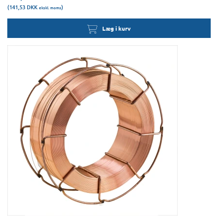
(141,53
DKK
)
ekskl. moms
Læg i kurv