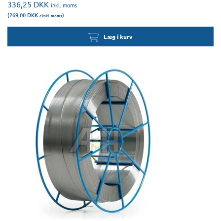
336,25
DKK
inkl. moms
(269,00
DKK
)
ekskl. moms
Læg i kurv