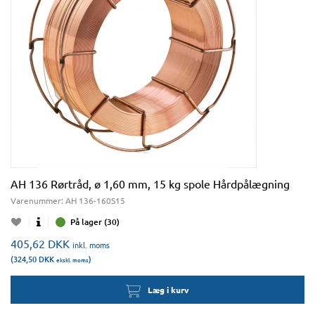
AH 136 Rørtråd, ø 1,60 mm, 15 kg spole Hårdpålægning
Varenummer:
AH 136-160S15
På lager (30)
405,62
DKK
inkl. moms
(324,50
DKK
)
ekskl. moms
Læg i kurv