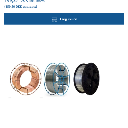
199,37
DKK
inkl. moms
(159,50
DKK
)
ekskl. moms
Læg i kurv