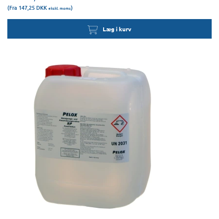
(Fra 147,25
DKK
)
ekskl. moms
Læg i kurv