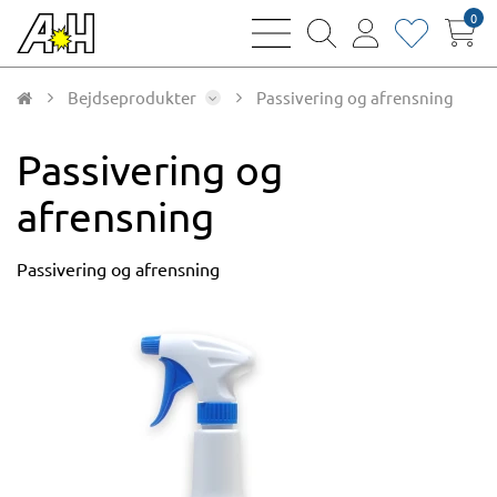
0
bars
magnifying
user
heart
sharp
glass
thin
thin
thin
thin
Bejdseprodukter
Passivering og afrensning
Passivering og
afrensning
Passivering og afrensning