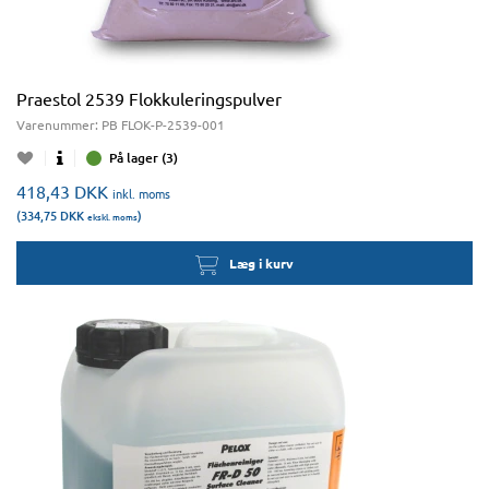
Praestol 2539 Flokkuleringspulver
Varenummer:
PB FLOK-P-2539-001
På lager (3)
418,43
DKK
inkl. moms
(334,75
DKK
)
ekskl. moms
Læg i kurv