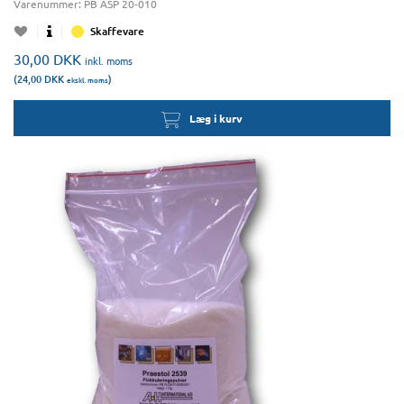
Varenummer:
PB ASP 20-010
Skaffevare
30,00
DKK
inkl. moms
(24,00
DKK
)
ekskl. moms
Læg i kurv