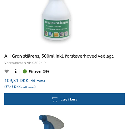
AH Grøn stålrens, 500ml inkl. forstøverhoved vedlagt.
Varenummer:
AH GSR04 P
På lager (69)
109,31
DKK
inkl. moms
(87,45
DKK
)
ekskl. moms
Læg i kurv