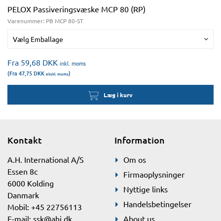
PELOX Passiveringsvæske MCP 80 (RP)
Varenummer:
PB MCP 80-ST
Vælg Emballage
Fra 59,68
DKK
inkl. moms
(Fra 47,75
DKK
)
ekskl. moms
Læg i kurv
Kontakt
Information
A.H. International A/S
Om os
Essen 8c
Firmaoplysninger
6000 Kolding
Nyttige links
Danmark
Handelsbetingelser
Mobil: +45 22756113
E-mail:
ssk@ahi.dk
About us