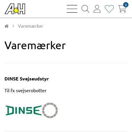
0
bars
magnifying
user
heart
sharp
glass
thin
thin
thin
thin
Varemærker
Varemærker
DINSE Svejseudstyr
Til fx svejserobotter