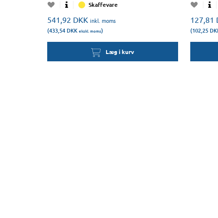
Skaffevare
541,92
DKK
127,81
inkl. moms
(433,54
DKK
)
(102,25
DK
ekskl. moms
Læg i kurv