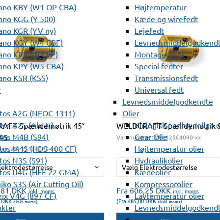
ano KBY (W1 OP CBA)
Højtemperatur
ano KGG (Y 500)
Kæde og wirefedt
ano KGR (YV ny)
Lejefedt
ano KGY (W4 CBF)
Levnedsmiddelgodkendt
ano KPR (W5 EP)
Montagepasta
ano KPY (W5 CBA)
Special fedter
ano KSR (KSS)
Transmissionsfedt
r
Universal fedt
Levnedsmiddelgodkendte
tos A2G (NEOC 1311)
Olier
os A2S (Alu-N)
Biologisk nedbrydelige o
AFT Spændemøtrik 45°
WELDCRAFT Spændemøtrik 9
tos M4B (S94)
Gear Olie
45
Varenummer:
WR 125C4090-xx
tos M4S (HDS 400 CF)
Højtemperatur olier
er:
WR 125C4045-xx
os N3S (S91)
Hydraulikolier
lektrodestørrelse
Vælg Elektrodestørrelse
tos U4G (HFF 22 GMA)
Kædeolier
ko S3S (Air Cutting Oil)
Kompressorolier
,81
DKK
Fra 606,25
DKK
inkl. moms
inkl. moms
ix V4G (897 CF)
Lavtemperatur olier
5
DKK
)
(Fra 485,00
DKK
)
ekskl. moms
ekskl. moms
ukter
Levnedsmiddelgodkendte
Olie til lejer