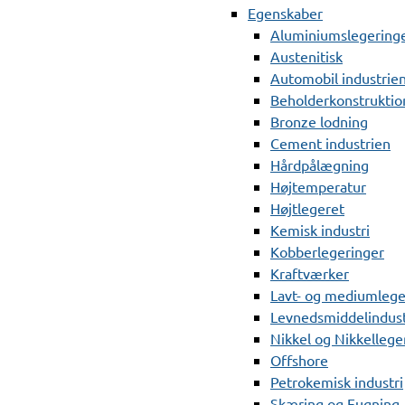
Egenskaber
Aluminiumslegering
Austenitisk
Automobil industrie
Beholderkonstruktio
Bronze lodning
Cement industrien
Hårdpålægning
Højtemperatur
Højtlegeret
Kemisk industri
Kobberlegeringer
Kraftværker
Lavt- og mediumlege
Levnedsmiddelindust
Nikkel og Nikkellege
Offshore
Petrokemisk industri
Skæring og Fugning