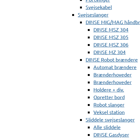
Svejsekabel
Svejseslanger
DINSE MIG/MAG håndb
DINSE MSZ 304
DINSE MSZ 305
DINSE MSZ 306
DINSE MZ 304
DINSE Robot brændere
Automat brændere
Brænderhoveder
Brænderhoveder
Holdere + div.
Opretter bord
Robot slanger
Veksel station
Sliddele svejseslanger
Alle sliddele
DINSE Gasdyser