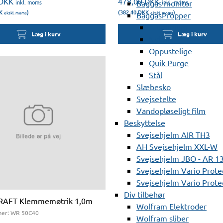
DKK
478,00
DKK
inkl. moms
inkl. moms
Baggas monitor
K
)
(382,40
DKK
)
ekskl. moms
ekskl. moms
BaggasPropper
Aluminium
Læg i kurv
Læg i kurv
Nylon
Oppustelige
Quik Purge
Stål
Slæbesko
Svejsetelte
Vandopløseligt film
Beskyttelse
Svejsehjelm AIR TH3
AH Svejsehjelm XXL-W
Svejsehjelm JBO - AR 1
Svejsehjelm Vario Prote
Svejsehjelm Vario Protec
Div tilbehør
AFT Klemmemøtrik 1,0m
Wolfram Elektroder
er:
WR 50C40
Wolfram sliber