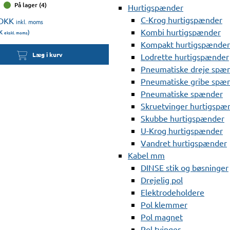
På lager (4)
Hurtigspænder
C-Krog hurtigspænder
DKK
inkl. moms
Kombi hurtigspænder
K
)
ekskl. moms
Kompakt hurtigspænder
Læg i kurv
Lodrette hurtigspænder
Pneumatiske dreje spæ
Pneumatiske gribe spæ
Pneumatiske spænder
Skruetvinger hurtigspæ
Skubbe hurtigspænder
U-Krog hurtigspænder
Vandret hurtigspænder
Kabel mm
DINSE stik og bøsninger
Drejelig pol
Elektrodeholdere
Pol klemmer
Pol magnet
Pol tvinger