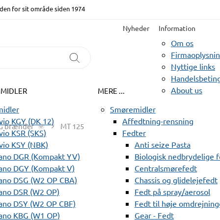
den for sit område siden 1974
Nyheder
Information
Om os
Firmaoplysni
Nyttige links
Handelsbeting
About us
EMIDLER
MERE ...
idler
Smøremidler
io KGY (DK 12)
Affedtning-rensning
G brænder
MT 125
io KSR (SKS)
Fedter
vio KSY (NBK)
Anti seize Pasta
ano DGR (Kompakt YV)
Biologisk nedbrydelige 
ano DGY (Kompakt V)
Centralsmørefedt
ano DSG (W2 OP CBA)
Chassis og glidelejefedt
ano DSR (W2 OP)
Fedt på spray/aerosol
ano DSY (W2 OP CBF)
Fedt til høje omdrejning
ano KBG (W1 OP)
Gear - Fedt