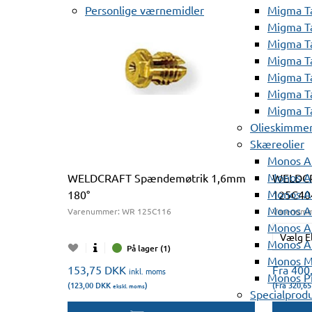
Personlige værnemidler
Migma T
Migma T
Migma T
Migma T
Migma T
Migma T
Migma T
Olieskimme
Skæreolier
Monos A
Monos At
WELDCRAFT Spændemøtrik 1,6mm
WELDCR
Monos A
180°
125C40
Monos A
Varenummer:
WR 125C116
Varenumm
Monos At
Vælg E
Monos A
På lager (1)
Monos Mi
153,75
DKK
Fra 400
inkl. moms
Monos Pr
(123,00
DKK
)
(Fra 320,6
ekskl. moms
Specialprod