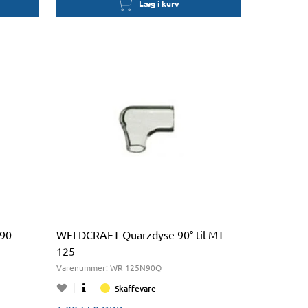
Læg i kurv
90
WELDCRAFT Quarzdyse 90° til MT-
125
Varenummer:
WR 125N90Q
Skaffevare