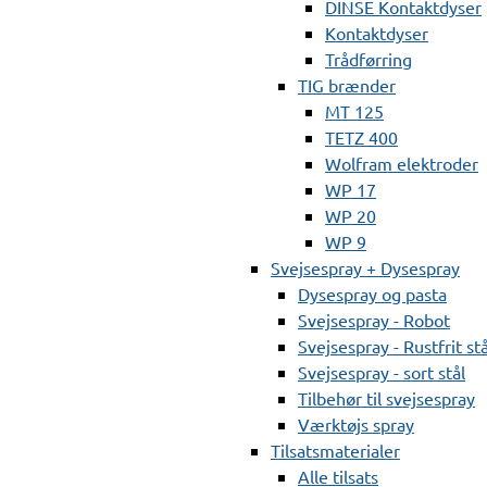
DINSE Kontaktdyser
Kontaktdyser
Trådførring
TIG brænder
MT 125
TETZ 400
Wolfram elektroder
WP 17
WP 20
WP 9
Svejsespray + Dysespray
Dysespray og pasta
Svejsespray - Robot
Svejsespray - Rustfrit stå
Svejsespray - sort stål
Tilbehør til svejsespray
Værktøjs spray
Tilsatsmaterialer
Alle tilsats