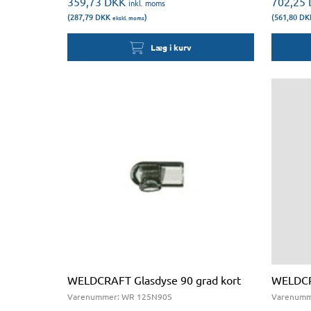
359,73
DKK
702,25
inkl. moms
(287,79
DKK
)
(561,80
DK
ekskl. moms
Læg i kurv
WELDCRAFT Glasdyse 90 grad kort
WELDCR
Varenummer:
WR 125N90S
Varenumm