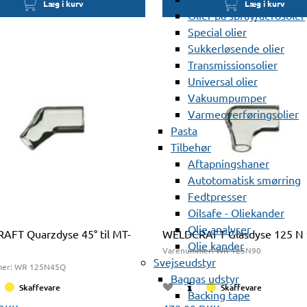
Læg i kurv
Læg i kurv
Olier på spray/aerosoler
Special olier
Sukkerløsende olier
Transmissionsolier
Universal olier
Vakuumpumper
Varmeoverføringsolier
Pasta
Tilbehør
Aftapningshaner
Autotomatisk smørring
Fedtpresser
Oilsafe - Oliekander
Olie analyser
FT Quarzdyse 45° til MT-
WELDCRAFT Glasdyse 125 N 
Olie kander
Varenummer:
WR 125N90
Svejseudstyr
er:
WR 125N45Q
Baggas udstyr
Skaffevare
Skaffevare
Backing tape