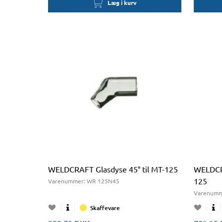
Læg i kurv
WELDCRAFT Glasdyse 45° til MT-125
WELDCRA
125
Varenummer:
WR 125N45
Varenumm
Skaffevare