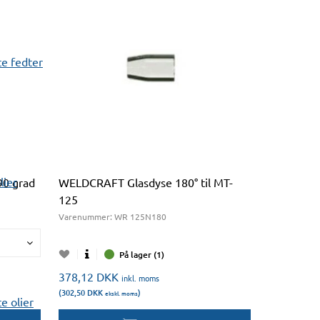
e fedter
lier
0 grad
WELDCRAFT Glasdyse 180° til MT-
125
Varenummer:
WR 125N180
På lager (1)
378,12
DKK
inkl. moms
(302,50
DKK
)
ekskl. moms
 olier