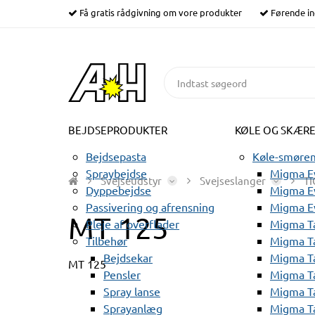
Få gratis rådgivning om vore produkter
Førende in
BEJDSEPRODUKTER
KØLE OG SKÆR
Bejdsepasta
Køle-smørem
Spraybejdse
Migma Ev
Svejseudstyr
Svejseslanger
TI
Dyppebejdse
Migma Ev
Passivering og afrensning
Migma E
MT 125
Pleje af overflader
Migma T
Tilbehør
Migma T
Bejdsekar
Migma T
MT 125
Pensler
Migma T
Spray lanse
Migma T
Sprayanlæg
Migma T