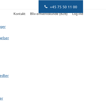
+45 75 50 11 00
Kontakt
Bliv erhvervskunde (B2B)
Log ind
nger
elser
fedter
er