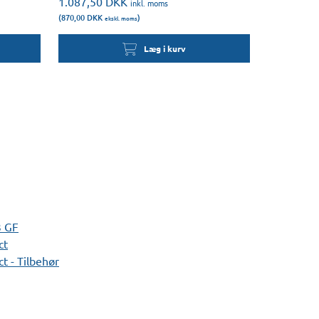
1.087,50
DKK
inkl. moms
(870,00
DKK
)
ekskl. moms
Læg i kurv
3 GF
ct
t - Tilbehør