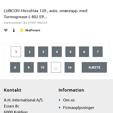
LUBCON MicroMax 120 , auto. smøreapp. med
Turmogrease L 802 EP...
Varenummer:
BL 91001706224
Skaffevare
1
2
3
4
5
6
7
8
9
10
...
14
NÆSTE
Kontakt
Information
A.H. International A/S
Om os
Essen 8c
Firmaoplysninger
6000 Kolding