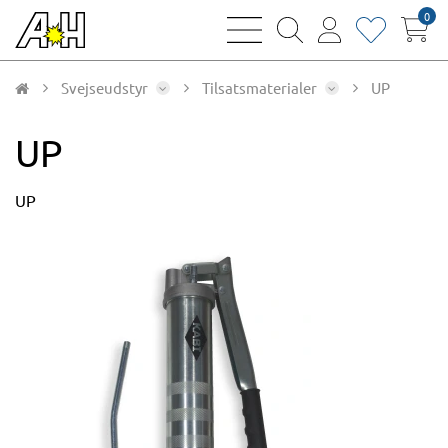
0
bars
magnifying
user
heart
sharp
glass
thin
thin
thin
thin
Svejseudstyr
Tilsatsmaterialer
UP
UP
UP