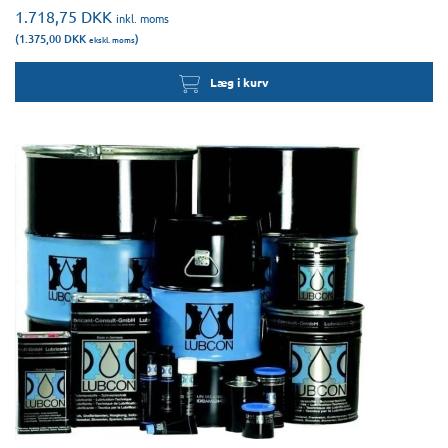
1.718,75
DKK
inkl. moms
(1.375,00
DKK
)
ekskl. moms
Læg i kurv