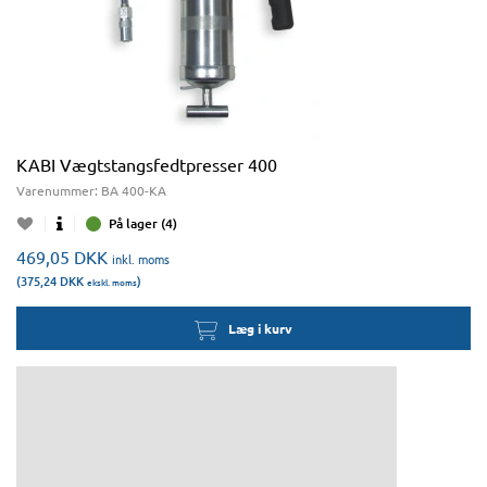
KABI Vægtstangsfedtpresser 400
Varenummer:
BA 400-KA
På lager (4)
469,05
DKK
inkl. moms
(375,24
DKK
)
ekskl. moms
Læg i kurv