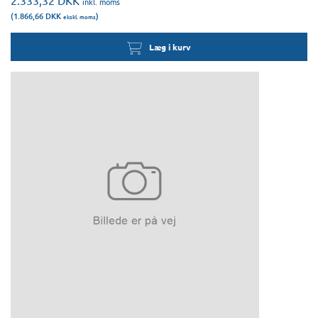
2.333,32
DKK
inkl. moms
(1.866,66
DKK
)
ekskl. moms
Læg i kurv