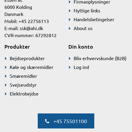
Firmaoplysninger
6000 Kolding
Nyttige links
Danmark
Handelsbetingelser
Mobil: +45 22756113
E-mail:
ssk@ahi.dk
About us
CVR-nummer: 67292812
Produkter
Din konto
Bejdseprodukter
Bliv erhvervskunde (B2B)
Køle og skæremidler
Log ind
Smøremidler
Svejseudstyr
Elektrobejdse
+45 75501100