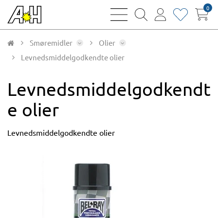
0
bars
magnifying
user
heart
sharp
glass
thin
thin
thin
thin
Smøremidler
Olier
Levnedsmiddelgodkendte olier
Levnedsmiddelgodkendt
e olier
Levnedsmiddelgodkendte olier