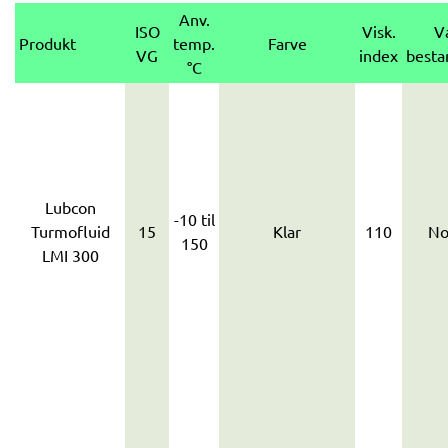
Anv.
ISO
Visk.
V
Produkt
temp.
Farve
VG
index
besta
°C
Lubcon
-10 til
Turmofluid
15
Klar
110
No
150
LMI 300