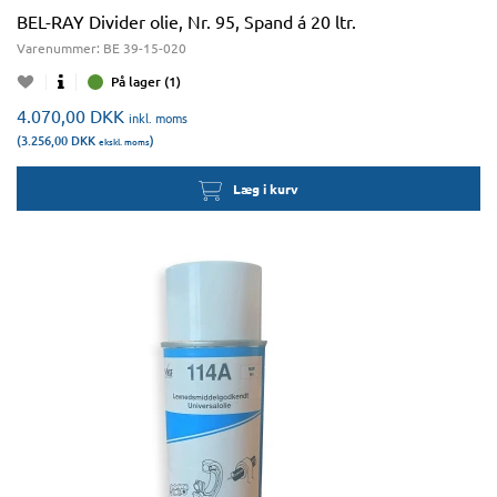
BEL-RAY Divider olie, Nr. 95, Spand á 20 ltr.
Varenummer:
BE 39-15-020
På lager (1)
4.070,00
DKK
inkl. moms
(3.256,00
DKK
)
ekskl. moms
Læg i kurv