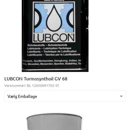
LUBCON Turmosynthoil GV 68
Varenummer:
BL 12050091702-ST
Vælg Emballage