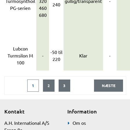
Turmosynthoil
320
gullig/transparent
-
240
PG-serien
460
680
Lubcon
-50 til
Turmsilon M
-
Klar
-
220
100
1
2
3
NÆSTE
Kontakt
Information
A.H. International A/S
Om os
Essen 8c