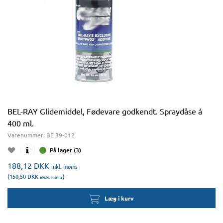
BEL-RAY Glidemiddel, Fødevare godkendt. Spraydåse á
400 ml.
Varenummer:
BE 39-012
På lager (3)
188,12
DKK
inkl. moms
(150,50
DKK
)
ekskl. moms
Læg i kurv