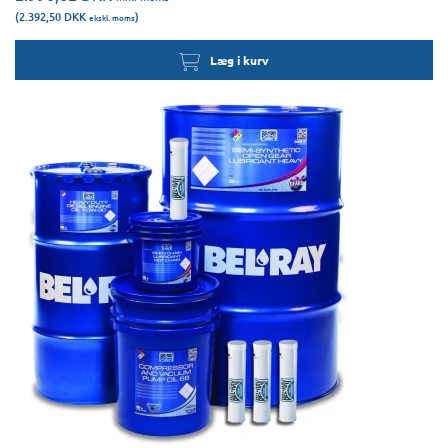
(2.392,50
DKK
)
ekskl. moms
Læg i kurv