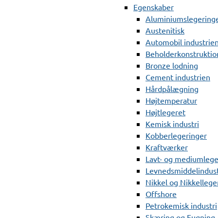
Egenskaber
Aluminiumslegering
Austenitisk
Automobil industrie
Beholderkonstruktio
Bronze lodning
Cement industrien
Hårdpålægning
Højtemperatur
Højtlegeret
Kemisk industri
Kobberlegeringer
Kraftværker
Lavt- og mediumlege
Levnedsmiddelindust
Nikkel og Nikkellege
Offshore
Petrokemisk industri
Skæring og Fugning