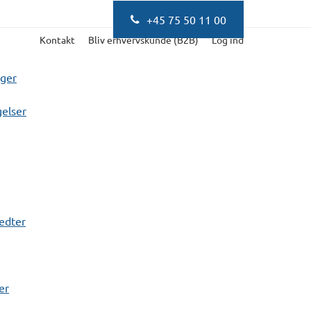
+45 75 50 11 00
Kontakt
Bliv erhvervskunde (B2B)
Log ind
nger
elser
fedter
er