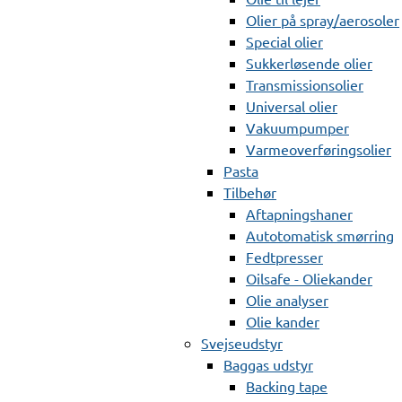
Olier på spray/aerosoler
Special olier
Sukkerløsende olier
Transmissionsolier
Universal olier
Vakuumpumper
Varmeoverføringsolier
Pasta
Tilbehør
Aftapningshaner
Autotomatisk smørring
Fedtpresser
Oilsafe - Oliekander
Olie analyser
Olie kander
Svejseudstyr
Baggas udstyr
Backing tape