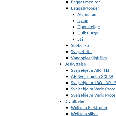
Baggas monitor
BaggasPropper
Aluminium
Nylon
Oppustelige
Quik Purge
Stål
Slæbesko
Svejsetelte
Vandopløseligt film
Beskyttelse
Svejsehjelm AIR TH3
AH Svejsehjelm XXL-W
Svejsehjelm JBO - AR 1
Svejsehjelm Vario Prote
Svejsehjelm Vario Protec
Div tilbehør
Wolfram Elektroder
Wolfram sliber