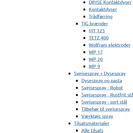
DINSE Kontaktdyser
Kontaktdyser
Trådførring
TIG brænder
MT 125
TETZ 400
Wolfram elektroder
WP 17
WP 20
WP 9
Svejsespray + Dysespray
Dysespray og pasta
Svejsespray - Robot
Svejsespray - Rustfrit stå
Svejsespray - sort stål
Tilbehør til svejsespray
Værktøjs spray
Tilsatsmaterialer
Alle tilsats