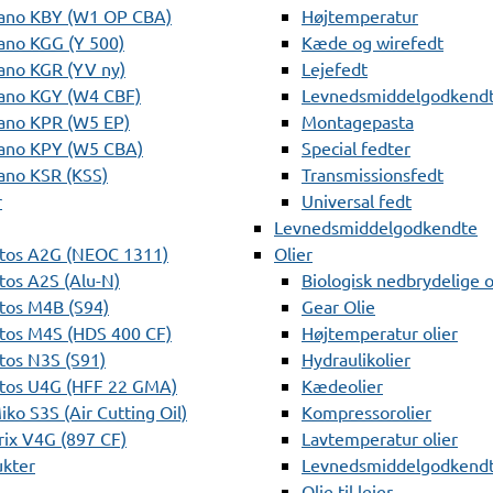
ano KBY (W1 OP CBA)
Højtemperatur
ano KGG (Y 500)
Kæde og wirefedt
ano KGR (YV ny)
Lejefedt
ano KGY (W4 CBF)
Levnedsmiddelgodkendt
ano KPR (W5 EP)
Montagepasta
ano KPY (W5 CBA)
Special fedter
ano KSR (KSS)
Transmissionsfedt
r
Universal fedt
Levnedsmiddelgodkendte
tos A2G (NEOC 1311)
Olier
os A2S (Alu-N)
Biologisk nedbrydelige o
tos M4B (S94)
Gear Olie
tos M4S (HDS 400 CF)
Højtemperatur olier
os N3S (S91)
Hydraulikolier
tos U4G (HFF 22 GMA)
Kædeolier
ko S3S (Air Cutting Oil)
Kompressorolier
ix V4G (897 CF)
Lavtemperatur olier
ukter
Levnedsmiddelgodkendte
Olie til lejer