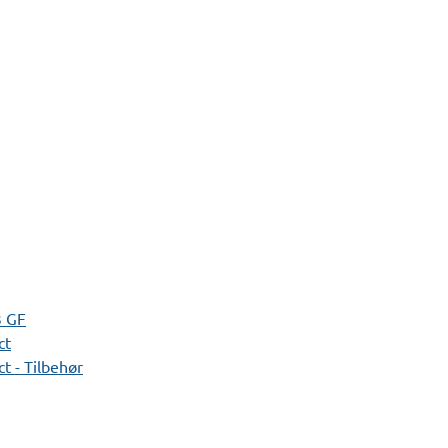
3 GF
ct
t - Tilbehør