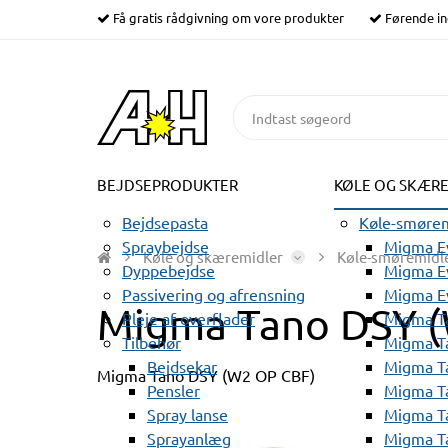
Få gratis rådgivning om vore produkter
Førende in
BEJDSEPRODUKTER
KØLE OG SKÆR
Bejdsepasta
Køle-smørem
Spraybejdse
Migma Ev
Køle og skæremidler
Køle-smøremidl
Dyppebejdse
Migma Ev
Passivering og afrensning
Migma E
Migma Tano DSY 
Pleje af overflader
Migma T
Tilbehør
Migma T
Bejdsekar
Migma T
Migma Tano DSY (W2 OP CBF)
Pensler
Migma T
Spray lanse
Migma T
Sprayanlæg
Migma T