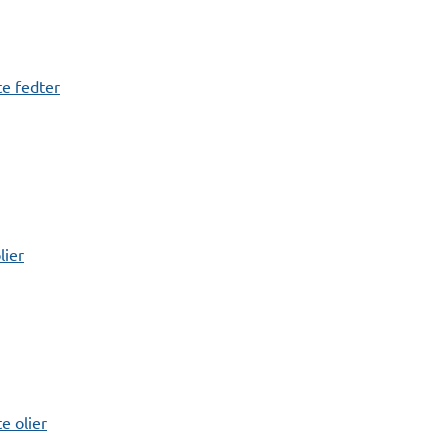
e fedter
lier
 olier