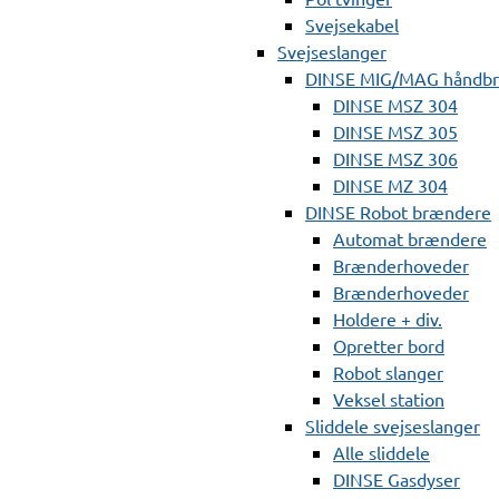
Svejsekabel
Svejseslanger
DINSE MIG/MAG håndb
DINSE MSZ 304
DINSE MSZ 305
DINSE MSZ 306
DINSE MZ 304
DINSE Robot brændere
Automat brændere
Brænderhoveder
Brænderhoveder
Holdere + div.
Opretter bord
Robot slanger
Veksel station
Sliddele svejseslanger
Alle sliddele
DINSE Gasdyser