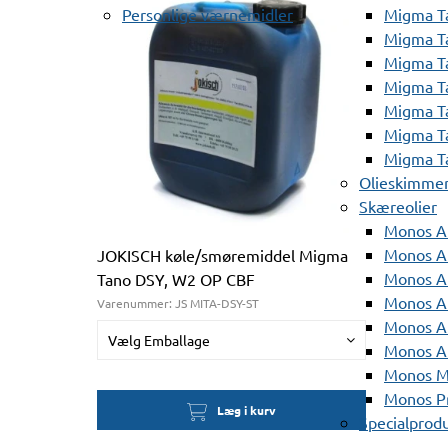
Personlige værnemidler
Migma T
Migma T
Migma T
Migma T
Migma T
Migma T
Migma T
Olieskimme
Skæreolier
Monos A
Monos At
JOKISCH køle/smøremiddel Migma
Monos A
Tano DSY, W2 OP CBF
Monos A
Varenummer:
JS MITA-DSY-ST
Monos At
Vælg Emballage
Monos A
Monos Mi
Monos Pr
Læg i kurv
Specialprod