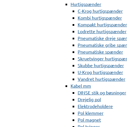
Hurtigspænder
C-Krog hurtigspænder
Kombi hurtigspænder
Kompakt hurtigspænder
Lodrette hurtigspænder
Pneumatiske dreje spæ
Pneumatiske gribe spæ
Pneumatiske spænder
Skruetvinger hurtigspæ
Skubbe hurtigspænder
U-Krog hurtigspænder
Vandret hurtigspænder
Kabel mm
DINSE stik og bøsninger
Drejelig pol
Elektrodeholdere
Pol klemmer
Pol magnet
Pol tvinger