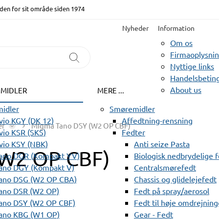
den for sit område siden 1974
Nyheder
Information
Om os
Firmaoplysni
Nyttige links
Handelsbeting
About us
EMIDLER
MERE ...
idler
Smøremidler
io KGY (DK 12)
Affedtning-rensning
er
Migma Tano DSY (W2 OP CBF)
io KSR (SKS)
Fedter
vio KSY (NBK)
Anti seize Pasta
(W2 OP CBF)
ano DGR (Kompakt YV)
Biologisk nedbrydelige 
ano DGY (Kompakt V)
Centralsmørefedt
ano DSG (W2 OP CBA)
Chassis og glidelejefedt
ano DSR (W2 OP)
Fedt på spray/aerosol
ano DSY (W2 OP CBF)
Fedt til høje omdrejning
ano KBG (W1 OP)
Gear - Fedt