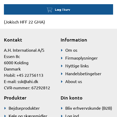
Læg i kurv
(Jokisch HFF 22 GMA)
Kontakt
Information
A.H. International A/S
Om os
Essen 8c
Firmaoplysninger
6000 Kolding
Nyttige links
Danmark
Handelsbetingelser
Mobil: +45 22756113
E-mail:
ssk@ahi.dk
About us
CVR-nummer: 67292812
Produkter
Din konto
Bejdseprodukter
Bliv erhvervskunde (B2B)
Køle og skæremidler
Log ind