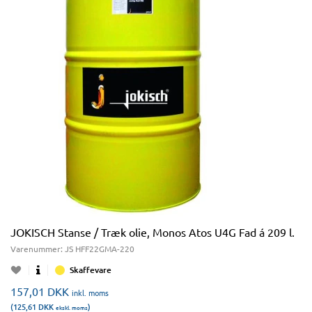
JOKISCH Stanse / Træk olie, Monos Atos U4G Fad á 209 l.
Varenummer:
JS HFF22GMA-220
Skaffevare
157,01
DKK
inkl. moms
(125,61
DKK
)
ekskl. moms