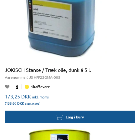
JOKISCH Stanse / Træk olie, dunk á 5 l.
Varenummer:
JS HFF22GMA-005
Skaffevare
173,25
DKK
inkl. moms
(138,60
DKK
)
ekskl. moms
Læg i kurv