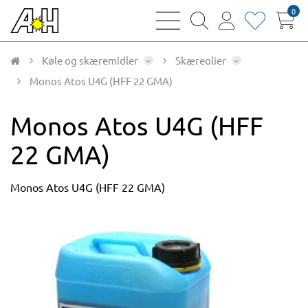
0
bars
magnifying
user
heart
sharp
glass
thin
thin
thin
thin
Køle og skæremidler
Skæreolier
Monos Atos U4G (HFF 22 GMA)
Monos Atos U4G (HFF
22 GMA)
Monos Atos U4G (HFF 22 GMA)