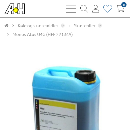
0
bars
magnifying
user
heart
sharp
glass
thin
thin
thin
thin
Køle og skæremidler
Skæreolier
Monos Atos U4G (HFF 22 GMA)