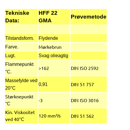
Tekniske
HFF 22
Prøvemetode
Data:
GMA
Tilstandsform.
Flydende
Mørkebrun
Farve.
Lugt.
Svag olieagtig
Flammepunkt
>162
DIN ISO 2592
°C.
Massefylde ved
DIN 51 757
0,91
20°C
Størknepunkt
-3
DIN ISO 3016
°C
Kin. Viskositet
120 mm
DIN 51 562
²/s
ved 40
°C