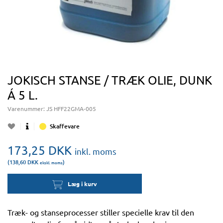
JOKISCH STANSE / TRÆK OLIE, DUNK
Á 5 L.
Varenummer:
JS HFF22GMA-005
Skaffevare
173,25
DKK
inkl. moms
(138,60
DKK
)
ekskl. moms
Læg i kurv
Træk- og stanseprocesser stiller specielle krav til den