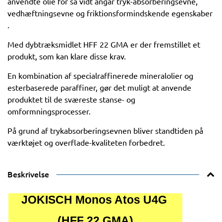
anvendte olie for så vidt angår tryk-absorberingsevne,
vedhæftningsevne og friktionsformindskende egenskaber
.
Med dybtræksmidlet HFF 22 GMA er der fremstillet et
produkt, som kan klare disse krav.
En kombination af specialraffinerede mineralolier og
esterbaserede paraffiner, gør det muligt at anvende
produktet til de sværeste stanse- og
omformningsprocesser.
På grund af trykabsorberingsevnen bliver standtiden på
værktøjet og overflade-kvaliteten forbedret.
Beskrivelse
JOKISCH Monos Atos U4G
(HFF 22 GMA)