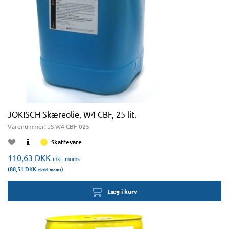
JOKISCH Skæreolie, W4 CBF, 25 lit.
Varenummer:
JS W4 CBF-025
Skaffevare
110,63
DKK
inkl. moms
(88,51
DKK
)
ekskl. moms
Læg i kurv