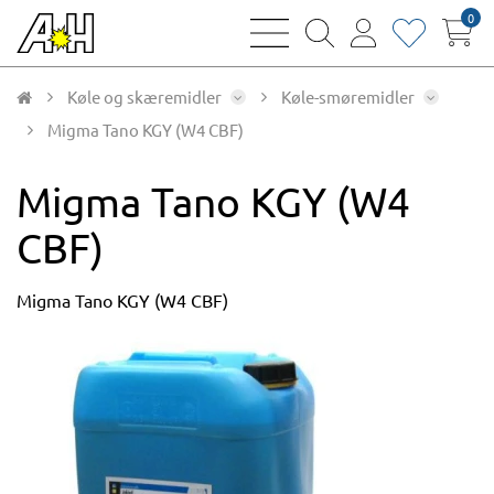
0
bars
magnifying
user
heart
sharp
glass
thin
thin
thin
thin
Køle og skæremidler
Køle-smøremidler
Migma Tano KGY (W4 CBF)
Migma Tano KGY (W4
CBF)
Migma Tano KGY (W4 CBF)