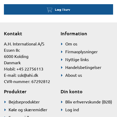
Læg i kurv
Kontakt
Information
A.H. International A/S
Om os
Essen 8c
Firmaoplysninger
6000 Kolding
Nyttige links
Danmark
Handelsbetingelser
Mobil: +45 22756113
E-mail:
ssk@ahi.dk
About us
CVR-nummer: 67292812
Produkter
Din konto
Bejdseprodukter
Bliv erhvervskunde (B2B)
Køle og skæremidler
Log ind