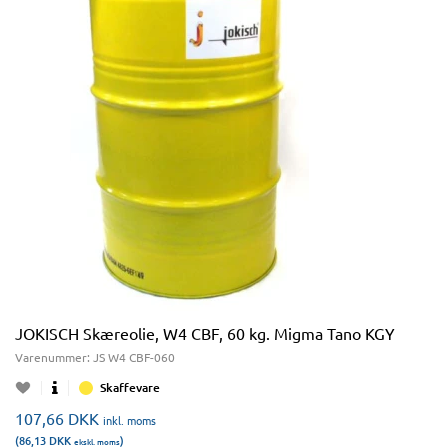
JOKISCH Skæreolie, W4 CBF, 60 kg. Migma Tano KGY
Varenummer:
JS W4 CBF-060
Skaffevare
107,66
DKK
inkl. moms
(86,13
DKK
)
ekskl. moms