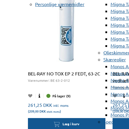
Personlige værnemidler
Migma T
Migma T
Migma T
Migma T
Migma T
Migma T
Migma T
Olieskimme
Skæreolier
Monos A
Monos At
BEL-RAY NO TOX EP 2 FEDT, 63-2C
BEL-RA
Monos A
vedhæf
Varenummer:
BE 63-2-012
Monos A
Varenumm
Monos At
På lager (9)
Monos A
261,25
DKK
261,25
inkl. moms
Monos Mi
(209,00
DKK
)
(209,00
DK
ekskl. moms
Monos Pr
Specialprod
Læg i kurv