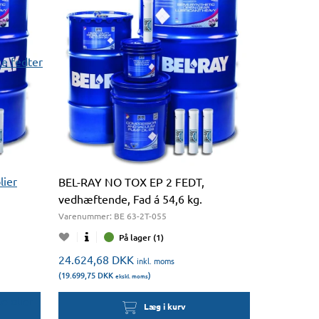
e fedter
lier
BEL-RAY NO TOX EP 2 FEDT,
vedhæftende, Fad á 54,6 kg.
Varenummer:
BE 63-2T-055
På lager (1)
24.624,68
DKK
inkl. moms
(19.699,75
DKK
)
ekskl. moms
 olier
Læg i kurv