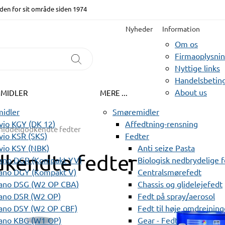
den for sit område siden 1974
Nyheder
Information
Om os
Firmaoplysni
Nyttige links
Handelsbeting
About us
EMIDLER
MERE ...
idler
Smøremidler
io KGY (DK 12)
Affedtning-rensning
iddelgodkendte fedter
io KSR (SKS)
Fedter
vio KSY (NBK)
Anti seize Pasta
kendte fedter
ano DGR (Kompakt YV)
Biologisk nedbrydelige 
ano DGY (Kompakt V)
Centralsmørefedt
ano DSG (W2 OP CBA)
Chassis og glidelejefedt
ano DSR (W2 OP)
Fedt på spray/aerosol
ano DSY (W2 OP CBF)
Fedt til høje omdrejning
ano KBG (W1 OP)
Gear - Fedt