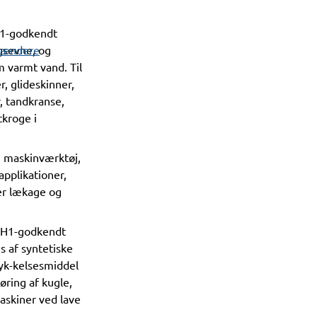
H1-godkendt
rændere
gsevne, og
 varmt vand. Til
r, glideskinner,
r, tandkranse,
tkroge i
j, maskinværktøj,
 applikationer,
er lækage og
 H1-godkendt
s af syntetiske
tyk-kelsesmiddel
øring af kugle,
maskiner ved lave