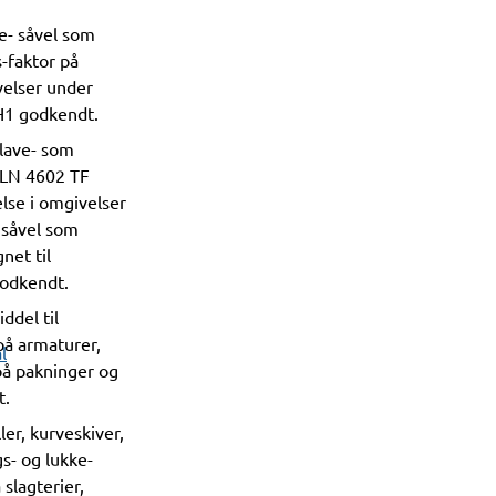
ve- såvel som
-faktor på
velser under
 H1 godkendt.
 lave- som
ALN 4602 TF
lse i omgivelser
 såvel som
net til
odkendt.
del til
på armaturer,
l
 på pakninger og
t.
ller, kurveskiver,
s- og lukke-
slagterier,