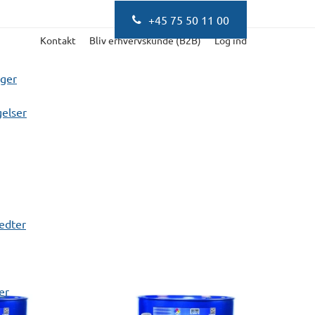
+45 75 50 11 00
Kontakt
Bliv erhvervskunde (B2B)
Log ind
nger
elser
fedter
er