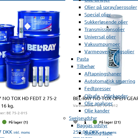
Olier på spray/aerosoler
Special olier
Sukkerløsende olier
Transmissionsolier
Universal olier
Vakuumpumper
Varmeoverføringsolier
Pasta
Tilbehør
Aftapningshaner
Autotomatisk smørring
Fedtpresser
Oilsafe - Oliekander
Y NO TOX HD FEDT 2 75-2
BEL-RAY NO TOX OPEN GEAR
Olie analyser
 16 kg.
Varenummer:
BE 76-3-012
Olie kander
er:
BE 75-2-015
Svejseudstyr
På lager (1)
På lager (21)
Baggas udstyr
87
DKK
250,00
DKK
Backing tape
inkl. moms
inkl. moms