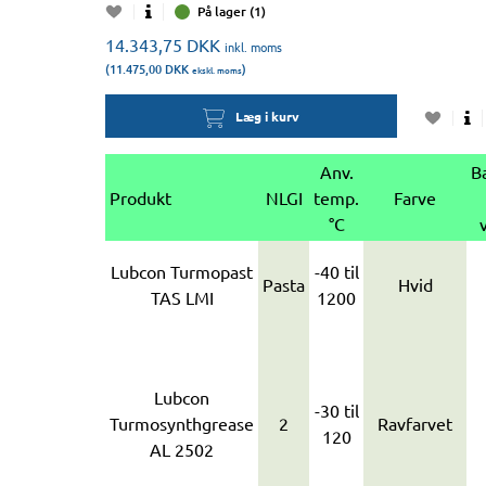
På lager (1)
14.343,75
DKK
inkl. moms
(11.475,00
DKK
)
ekskl. moms
Læg i kurv
Anv.
Ba
Produkt
NLGI
temp.
Farve
°C
Lubcon Turmopast
-40 til
Pasta
Hvid
TAS LMI
1200
Lubcon
-30 til
Turmosynthgrease
2
Ravfarvet
120
AL 2502