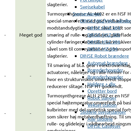
slagterier.
Svejsekabel
Svejseslanger
Turmosynthgrease AL 4602 er en NSF 
DINSE MIG/MAG håndb
special-smørefedt med god vedhæftnin
DINSE MSZ 304
modstandsdygtig overfor såvel koldt som
DINSE MSZ 305
-
Meget god
smøring af rulle- og glidelejer, glideflade
DINSE MSZ 306
cylinder-føringer, løberuller, kurve-skive
DINSE MZ 304
såvel som til conveyorbaner og transpor
DINSE Robot brændere
slagterier.
Automat brændere
Til smøring af bl.a. gear i elektroværktø
Brænderhoveder
actuatorer, nålelejer og i alle former for
-
-
Brænderhoveder
hvor en strukturviskos smørefedt stopp
Holdere + div.
reducerer slitage. NSF H1 godkendt.
Opretter bord
Turmosynthgrease ALN 2502 er en NSF
Robot slanger
special højtemperatur-smørefedt på basi
Veksel station
kulbrinter med del-syntetisk special for
Sliddele svejseslanger
-
-
som sikrer høj metalvedhæftning. Til sm
Alle sliddele
rulle- og glidelejer i vådbearbejd-nings
DINSE Gasdyser
omdrejninger.