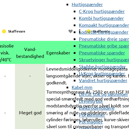
Hurtigspænder
C-Krog hurtigspænder
Kombi hurtigspænder
Kompakt hurtigspænder
Lodrette hurtigspænder
Skaffevare
Skaffevare
Pneumatiske dreje spæ
Pneumatiske gribe spæ
sisolie
Vand-
Pneumatiske spænder
visk.
Egenskaber
bestandighed
Skruetvinger hurtigspæ
v/40°C
Skubbe hurtigspænder
Levnedsmiddelgodkendt montagepasta ti
U-Krog hurtigspænder
-
-
langsomtgående lejer, aksler og kæder.
Vandret hurtigspænder
godkendt.
Kabel mm
Turmosynthgrease AL 2502 er en NSF 
DINSE stik og bøsninger
special-smørefedt med god vedhæftnin
Drejelig pol
modstandsdygtig overfor såvel koldt som
Elektrodeholdere
-
Meget god
smøring af rulle- og glidelejer, glideflade
Pol klemmer
cylinder-føringer, løberuller, kurve-skive
Pol magnet
såvel som til conveyorbaner og transpor
Pol tvinger