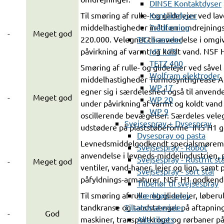
DINSE Kontaktdyser
Kontaktdyser
Til smøring af rulle- og glidelejer ved la
Trådførring
middelhastigheder indtil en omdrejnings
-
Meget god
TIG brænder
220.000. Velegnet til anvendelse i omgi
MT 125
påvirkning af varmt og koldt vand. NSF
TETZ 400
Smøring af rulle- og glidelejer ved såvel
Wolfram elektroder
middelhastigheder Turmosynthgrease 
WP 17
egner sig i særdeleshed også til anvende
-
Meget god
WP 20
under påvirkning af varmt og koldt vand
WP 9
oscillerende bevægelser. Særdeles veleg
Svejsespray + Dysespray
udstødere på plaststøbeforme INS H1 g
Dysespray og pasta
Levnedsmiddelgodkendt specialsmøremid
Svejsespray - Robot
anvendelse i levneds-middelindustrien, 
Svejsespray - Rustfrit stå
-
Meget god
ventiler, vand-haner, lejer og lign. samt
Svejsespray - sort stål
påfyldnings-armaturer. NSF H1 godkend
Tilbehør til svejsespray
Værktøjs spray
Til smøring af rulle- og glidelejer, løberu
Tilsatsmaterialer
tandkranse og tandstænger på aftapning
-
God
Alle tilsats
maskiner, transportkroge og rørbaner på 