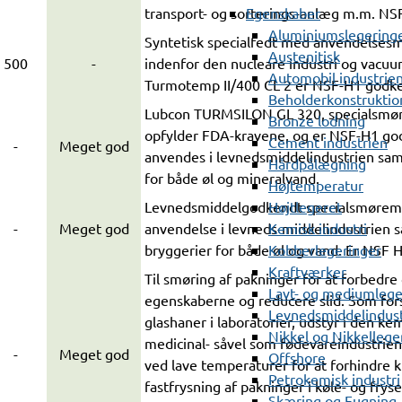
Egenskaber
transport- og sorterings-anlæg m.m. N
Aluminiumslegering
Syntetisk specialfedt med anvendelses
Austenitisk
500
-
indenfor den nucleare industri og vacuu
Automobil industrie
Turmotemp II/400 CL 2 er NSF-H1 godke
Beholderkonstruktio
Lubcon TURMSILON GL 320, specialsmø
Bronze lodning
opfylder FDA-kravene, og er NSF-H1 go
Cement industrien
-
Meget god
anvendes i levnedsmiddelindustrien sam
Hårdpålægning
for både øl og mineralvand.
Højtemperatur
Højtlegeret
Levnedsmiddelgodkendt specialsmøremid
Kemisk industri
-
Meget god
anvendelse i levneds-middelindustrien 
Kobberlegeringer
bryggerier for både øl og vand. Er NSF 
Kraftværker
Til smøring af pakninger for at forbedre 
Lavt- og mediumlege
egenskaberne og reducere slid. Som fors
Levnedsmiddelindust
glashaner i laboratorier, udstyr i den kem
Nikkel og Nikkellege
medicinal- såvel som fødevareindustrien
-
Meget god
Offshore
ved lave temperaturer for at forhindre 
Petrokemisk industri
fastfrysning af pakninger i køle- og frys
Skæring og Fugning