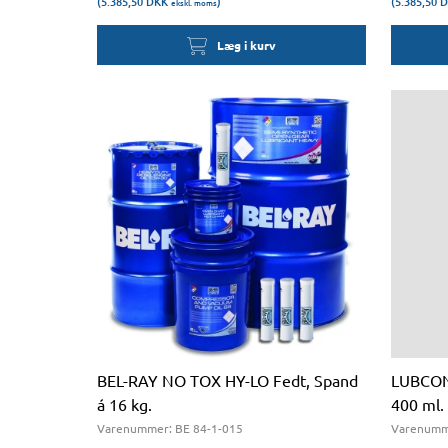
(5.385,50
DKK
)
(5.385,50
D
ekskl. moms
Læg i kurv
BEL-RAY NO TOX HY-LO Fedt, Spand
LUBCON
á 16 kg.
400 ml.
Varenummer:
BE 84-1-015
Varenumm