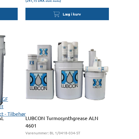
(241,15
DKK
)
ekskl. moms
Læg i kurv
3 GF
ct
t - Tilbehør
AL
LUBCON Turmosynthgrease ALN
4601
Varenummer:
BL 1/0418-034-ST