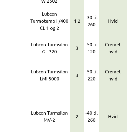
W 2502
Lubcon
-30 til
Turmotemp II/400
1 2
Hvid
260
CL 1 og 2
Lubcon Turmsilon
-50 til
Cremet
3
GL 320
120
hvid
Lubcon Turmsilon
-50 til
Cremet
3
LMI 5000
220
hvid
Lubcon Turmsilon
-40 til
2
Hvid
MV-2
260