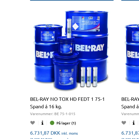
BEL-RAY NO TOX HD FEDT 1 75-1
BEL-RA
Spand á 16 kg.
Spand á
Varenummer:
BE 75-1-015
Varenumm
På lager (1)
6.731,87
DKK
6.731,
inkl. moms