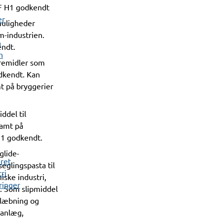
SF H1 godkendt
er
muligheder
m-industrien.
n
ndt.
n
remidler som
dkendt. Kan
t på bryggerier
del til
samt på
H1 godkendt.
glide-
ret
eglingspasta til
ri
iske industri,
ringer
. Som slipmiddel
klæbning og
eanlæg,