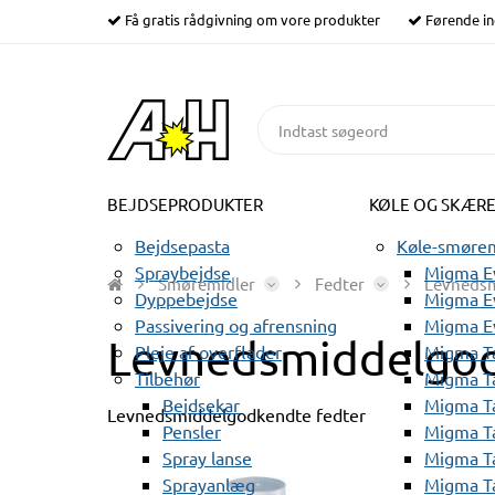
Få gratis rådgivning om vore produkter
Førende in
BEJDSEPRODUKTER
KØLE OG SKÆR
Bejdsepasta
Køle-smørem
Spraybejdse
Migma Ev
Smøremidler
Fedter
Levnedsm
Dyppebejdse
Migma Ev
Passivering og afrensning
Migma E
Levnedsmiddelgod
Pleje af overflader
Migma T
Tilbehør
Migma T
Bejdsekar
Migma T
Levnedsmiddelgodkendte fedter
Pensler
Migma T
Spray lanse
Migma T
Sprayanlæg
Migma T