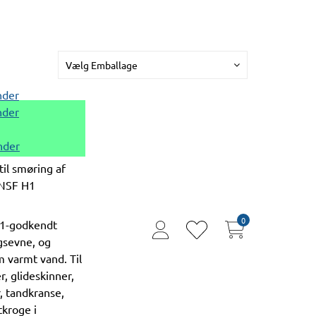
Vælg Emballage
nder
nder
nder
l smøring af
 NSF H1
0
H1-godkendt
user
heart
gsevne, og
thin
thin
 varmt vand. Til
r, glideskinner,
r, tandkranse,
tkroge i