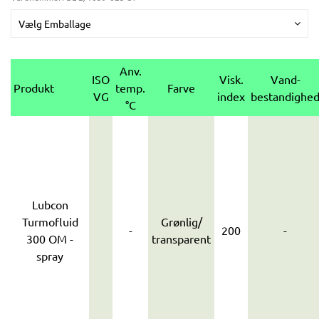
Vælg Emballage
Anv.
ISO
Visk.
Vand-
Produkt
temp.
Farve
VG
index
bestandighe
°C
Lubcon
Turmofluid
Grønlig/
-
200
-
300 OM -
transparent
spray