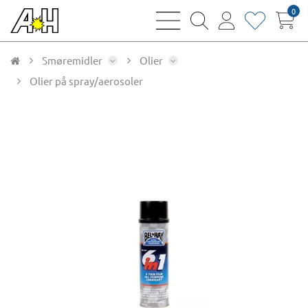
0
bars
magnifying
user
heart
sharp
glass
thin
thin
thin
thin
Smøremidler
Olier
Olier på spray/aerosoler