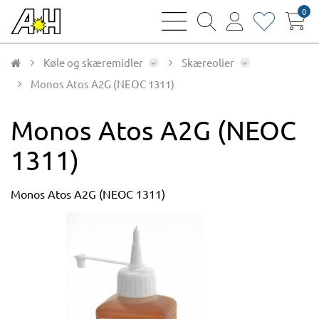
0
bars
magnifying
user
heart
sharp
glass
thin
thin
thin
thin
Køle og skæremidler
Skæreolier
Monos Atos A2G (NEOC 1311)
Monos Atos A2G (NEOC
1311)
Monos Atos A2G (NEOC 1311)