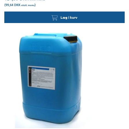
(99,64
DKK
)
ekskl. moms
Læg i kurv