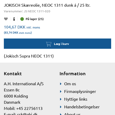
JOKISCH Skæreolie, NEOC 1311 dunk á / 25 ltr.
Varenummer:
JS NEOC 1311-020
På lager (25)
104,67
DKK
inkl. moms
(83,74
DKK
)
ekskl. moms
Læg i kurv
(Jokisch Supra NEOC 1311)
Kontakt
Information
A.H. International A/S
Om os
Essen 8c
Firmaoplysninger
6000 Kolding
Nyttige links
Danmark
Handelsbetingelser
Mobil: +45 22756113
E-mail:
ssk@ahi.dk
About us