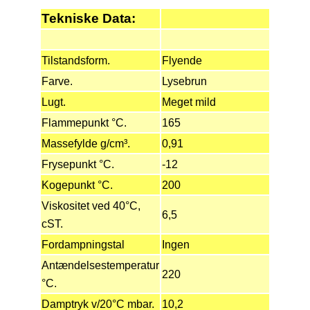
Tekniske Data:
Tilstandsform.
Flyende
Farve.
Lysebrun
Lugt.
Meget mild
Flammepunkt °C.
165
Massefylde g/cm³.
0,91
Frysepunkt °C.
-12
Kogepunkt °C.
200
Viskositet ved 40°C,
6,5
cST.
Fordampningstal
Ingen
Antændelsestemperatur
220
°C.
Damptryk v/20°C mbar.
10,2