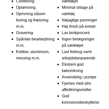
Centrering
værktøjet
Oprømning
Minimal slitage på
Oprivning såsom
værktøj
boring og fræsning
Nøjagtige pasninger
m.m.
Høj finish på emnet
Gravering
Lav brokprocent
Spånløs bearbejdning
Ingen belægninger
m.m.
på værktøjet
Kobber, aluminium,
Lavt forbrug samt
messing m.m.
arbejdsbesparende
Ekstrem god
kølevirkning
Anvendelig i pumpe
Fjernes med alm.
affedtningsmidler
God
korrosionsbeskyttelse