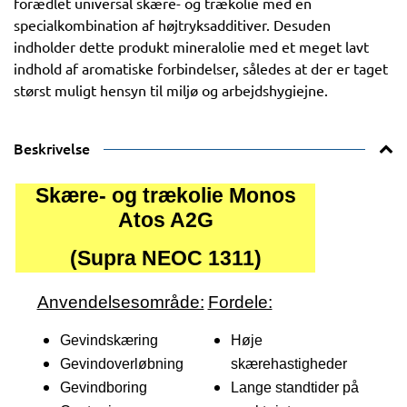
forædlet universal skære- og trækolie med en
specialkombination af højtryksadditiver. Desuden
indholder dette produkt mineralolie med et meget lavt
indhold af aromatiske forbindelser, således at der er taget
størst muligt hensyn til miljø og arbejdshygiejne.
Beskrivelse
Skære- og trækolie Monos
Atos A2G
(Supra NEOC 1311)
Anvendelsesområde:
Fordele:
Gevindskæring
Høje
Gevindoverløbning
skærehastigheder
Gevindboring
Lange standtider på