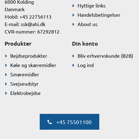
6000 Kolding
Nyttige links
Danmark
Handelsbetingelser
Mobil: +45 22756113
E-mail:
ssk@ahi.dk
About us
CVR-nummer: 67292812
Produkter
Din konto
Bejdseprodukter
Bliv erhvervskunde (B2B)
Køle og skæremidler
Log ind
Smøremidler
Svejseudstyr
Elektrobejdse
+45 75501100