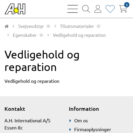
0
bars
magnifying
user
heart
sharp
glass
thin
thin
thin
thin
Svejseudstyr
Tilsatsmaterialer
Egenskaber
Vedligehold og reparation
Vedligehold og
reparation
Vedligehold og reparation
Kontakt
Information
A.H. International A/S
Om os
Essen 8c
Firmaoplysninger