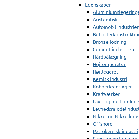
Egenskaber
Aluminiumslegering
Austenitisk
Automobil industrie
Beholderkonstruktio
Bronze lodning
Cement industrien
Hårdpålægning
Højtemperatur
Højtlegeret
Kemisk industri
Kobberlegeringer
Kraftværker
Lavt- og mediumlege
Levnedsmiddelindust
Nikkel og Nikkellege
Offshore
Petrokemisk industri
Skæring og Fugning