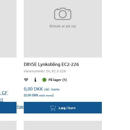
DINSE Lynkobling EC2-226
Varenummer:
DL EC 2-226
På lager (1)
0,00
DKK
inkl. moms
3 GF
(0,00
DKK
)
ekskl. moms
ct
t - Tilbehør
Læg i kurv