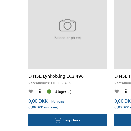
DINSE Lynkobling EC2 496
DINSE F
Varenummer:
DL EC 2-496
Varenumm
På lager (2)
0,00
DKK
0,00
DK
inkl. moms
(0,00
DKK
)
(0,00
DKK
ekskl. moms
e
Læg i kurv