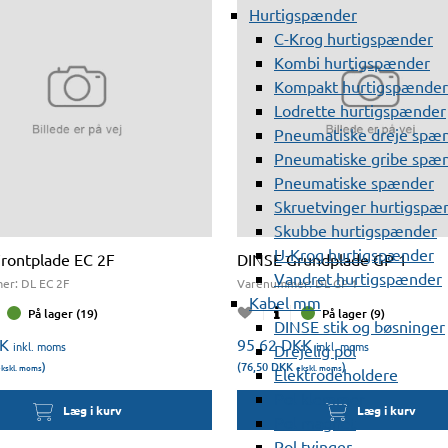
Hurtigspænder
C-Krog hurtigspænder
Kombi hurtigspænder
Kompakt hurtigspænder
Lodrette hurtigspænder
Pneumatiske dreje spæ
Pneumatiske gribe spæ
Pneumatiske spænder
Skruetvinger hurtigspæ
Skubbe hurtigspænder
U-Krog hurtigspænder
rontplade EC 2F
DINSE Grundplade GP 1
Vandret hurtigspænder
er:
DL EC 2F
Varenummer:
DL GP 1
Kabel mm
På lager (19)
På lager (9)
DINSE stik og bøsninger
K
95,62
DKK
inkl. moms
inkl. moms
Drejelig pol
)
(76,50
DKK
)
kskl. moms
ekskl. moms
Elektrodeholdere
Pol klemmer
Læg i kurv
Læg i kurv
Pol magnet
Pol tvinger