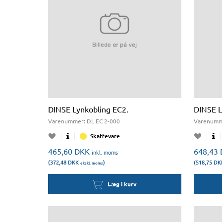
DINSE Lynkobling EC2.
DINSE L
Varenummer:
DL EC 2-000
Varenumm
Skaffevare
465,60
DKK
648,43
inkl. moms
(372,48
DKK
)
(518,75
DK
ekskl. moms
Læg i kurv