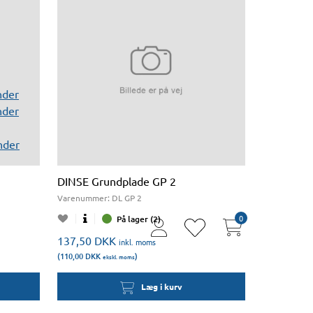
nder
nder
nder
DINSE Grundplade GP 2
Varenummer:
DL GP 2
0
På lager (2)
user
heart
137,50
DKK
thin
thin
inkl. moms
(110,00
DKK
)
ekskl. moms
Læg i kurv