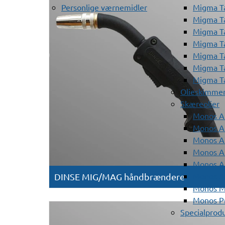
Personlige værnemidler
Migma T
Migma T
Migma T
Migma T
Migma T
Migma T
Migma T
Olieskimme
Skæreolier
Monos A
Monos At
Monos A
Monos A
Monos At
Monos A
DINSE MIG/MAG håndbrændere
Monos Mi
Monos Pr
Specialprod