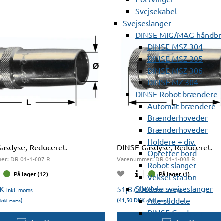
Svejsekabel
Svejseslanger
DINSE MIG/MAG håndb
DINSE MSZ 304
DINSE MSZ 305
DINSE MSZ 306
DINSE MZ 304
DINSE Robot brændere
Automat brændere
Brænderhoveder
Brænderhoveder
Holdere + div.
asdyse, Reduceret.
DINSE Gasdyse, Reduceret.
Opretter bord
er:
DR 01-1-007 R
Varenummer:
DR 01-1-008 R
Robot slanger
På lager (12)
På lager (1)
Veksel station
Sliddele svejseslanger
K
51,87
DKK
inkl. moms
inkl. moms
Alle sliddele
)
(41,50
DKK
)
kskl. moms
ekskl. moms
DINSE Gasdyser