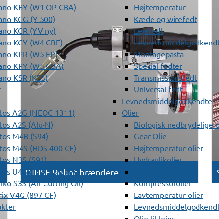
ano KBY (W1 OP CBA)
Højtemperatur
ano KGG (Y 500)
Kæde og wirefedt
ano KGR (YV ny)
Lejefedt
ano KGY (W4 CBF)
Levnedsmiddelgodkendt
ano KPR (W5 EP)
Montagepasta
ano KPY (W5 CBA)
Special fedter
ano KSR (KSS)
Transmissionsfedt
r
Universal fedt
Levnedsmiddelgodkendte
tos A2G (NEOC 1311)
Olier
os A2S (Alu-N)
Biologisk nedbrydelige o
tos M4B (S94)
Gear Olie
tos M4S (HDS 400 CF)
Højtemperatur olier
os N3S (S91)
Hydraulikolier
tos U4G (HFF 22 GMA)
Kædeolier
DINSE Robot brændere
ko S3S (Air Cutting Oil)
Kompressorolier
ix V4G (897 CF)
Lavtemperatur olier
ukter
Levnedsmiddelgodkendte
Olie til lejer