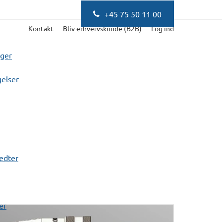
+45 75 50 11 00
Kontakt
Bliv erhvervskunde (B2B)
Log ind
nger
elser
fedter
er