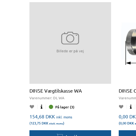
DINSE Vægtilskasse WA
DINSE G
Varenummer:
DL WA
Varenumm
På lager (3)
154,68
DKK
0,00
DK
inkl. moms
(123,75
DKK
)
(0,00
DKK
ekskl. moms
e