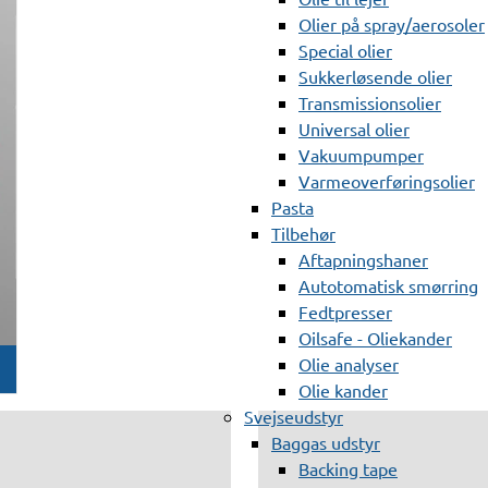
Olier på spray/aerosoler
Special olier
Sukkerløsende olier
Transmissionsolier
Universal olier
Vakuumpumper
Varmeoverføringsolier
Pasta
Tilbehør
Aftapningshaner
Autotomatisk smørring
Fedtpresser
Oilsafe - Oliekander
Olie analyser
Olie kander
Svejseudstyr
Baggas udstyr
Backing tape