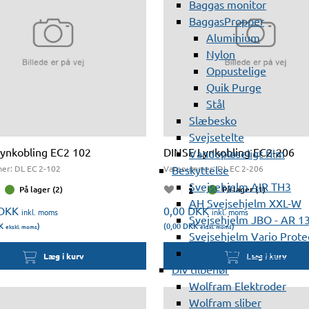
Baggas monitor
BaggasPropper
Aluminium
Nylon
Oppustelige
Quik Purge
Stål
Slæbesko
Svejsetelte
ynkobling EC2 102
DINSE Lynkobling EC2-206
Vandopløseligt film
Beskyttelse
er:
DL EC 2-102
Varenummer:
DL EC 2-206
Svejsehjelm AIR TH3
På lager (2)
På lager (1)
AH Svejsehjelm XXL-W
DKK
0,00
DKK
inkl. moms
inkl. moms
Svejsehjelm JBO - AR 1
K
)
(0,00
DKK
)
ekskl. moms
ekskl. moms
Svejsehjelm Vario Prote
Svejsehjelm Vario Protec
Læg i kurv
Læg i kurv
Div tilbehør
Wolfram Elektroder
Wolfram sliber