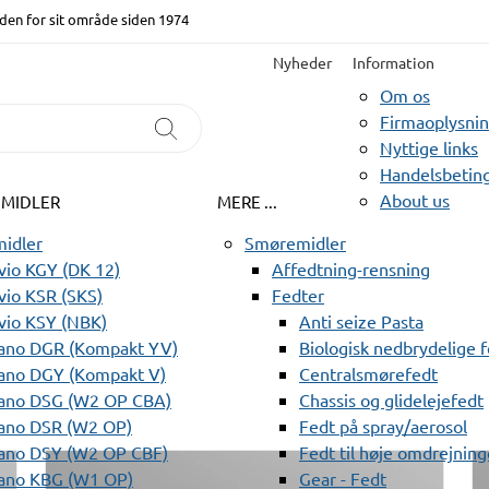
den for sit område siden 1974
Nyheder
Information
Om os
Firmaoplysni
Nyttige links
Handelsbeting
About us
EMIDLER
MERE ...
idler
Smøremidler
io KGY (DK 12)
Affedtning-rensning
io KSR (SKS)
Fedter
vio KSY (NBK)
Anti seize Pasta
ano DGR (Kompakt YV)
Biologisk nedbrydelige 
ano DGY (Kompakt V)
Centralsmørefedt
ano DSG (W2 OP CBA)
Chassis og glidelejefedt
ano DSR (W2 OP)
Fedt på spray/aerosol
ano DSY (W2 OP CBF)
Fedt til høje omdrejning
ano KBG (W1 OP)
Gear - Fedt