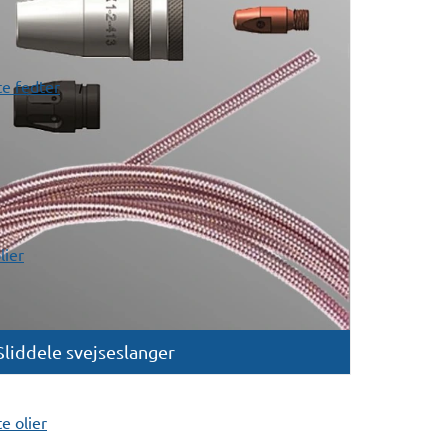
e fedter
lier
Sliddele svejseslanger
 olier