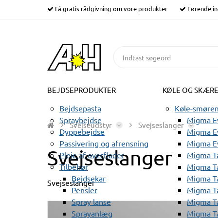
Få gratis rådgivning om vore produkter
Førende in
BEJDSEPRODUKTER
KØLE OG SKÆR
Bejdsepasta
Køle-smørem
Spraybejdse
Migma Ev
Svejseudstyr
Svejseslanger
Dyppebejdse
Migma Ev
Passivering og afrensning
Migma E
Svejseslanger
Pleje af overflader
Migma T
Tilbehør
Migma T
Bejdsekar
Migma T
Svejseslanger
Pensler
Migma T
Spray lanse
Migma T
Sprayanlæg
Migma T