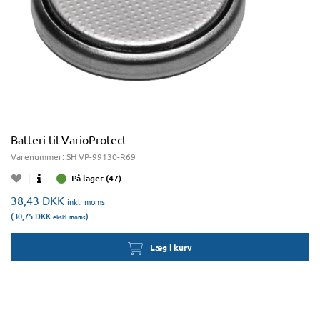
Batteri til VarioProtect
Varenummer:
SH VP-99130-R69
På lager (47)
38,43
DKK
inkl. moms
(30,75
DKK
)
ekskl. moms
Læg i kurv