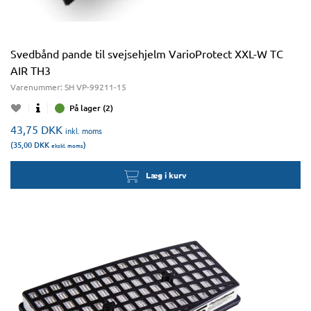
Svedbånd pande til svejsehjelm VarioProtect XXL-W TC
AIR TH3
Varenummer:
SH VP-99211-15
På lager (2)
43,75
DKK
inkl. moms
(35,00
DKK
)
ekskl. moms
Læg i kurv