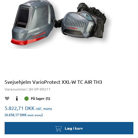
Svejsehjelm VarioProtect XXL-W TC AIR TH3
Varenummer:
SH VP-99211
På lager (5)
5.822,71
DKK
inkl. moms
(4.658,17
DKK
)
ekskl. moms
Læg i kurv