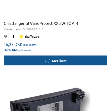
Gnistfanger til VarioProtect XXL-W TC AIR
Varenummer:
SH VP-99211-6
Skaffevare
16,23
DKK
inkl. moms
(12,99
DKK
)
ekskl. moms
Læg i kurv