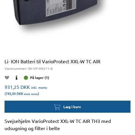
Li- ION Batteri til VarioProtect XXL-W TC AIR
Varenummer:
SH VP-99211-8
På lager (1)
931,25
DKK
inkl. moms
(745,00
DKK
)
ekskl. moms
Læg i kurv
Svejsehjelm VarioProtect XXL-W TC AIR TH3 med
udsugning og filter i belte