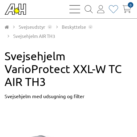
0
bars
magnifying
user
heart
sharp
glass
thin
thin
thin
thin
Svejseudstyr
Beskyttelse
Svejsehjelm AIR TH3
Svejsehjelm
VarioProtect XXL-W TC
AIR TH3
Svejsehjelm med udsugning og filter