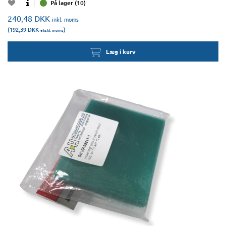
På lager (10)
240,48
DKK
inkl. moms
(192,39
DKK
)
ekskl. moms
Læg i kurv