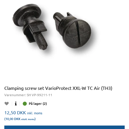
Clamping screw set VarioProtect XXL-W TC Air (TH3)
Varenummer:
SH VP-99211-11
På lager (2)
12,50
DKK
inkl. moms
(10,00
DKK
)
ekskl. moms