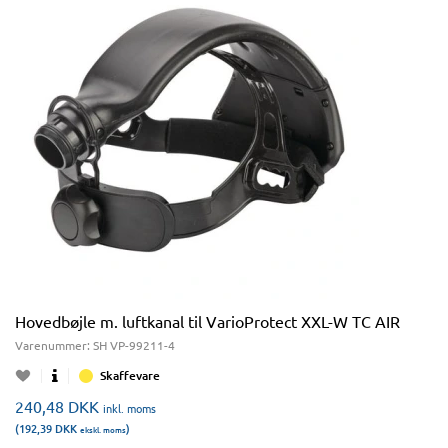
Hovedbøjle m. luftkanal til VarioProtect XXL-W TC AIR
Varenummer:
SH VP-99211-4
Skaffevare
240,48
DKK
inkl. moms
(192,39
DKK
)
ekskl. moms