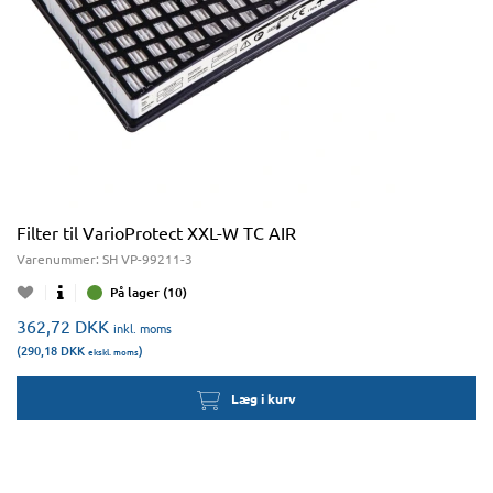
Filter til VarioProtect XXL-W TC AIR
Varenummer:
SH VP-99211-3
På lager (10)
362,72
DKK
inkl. moms
(290,18
DKK
)
ekskl. moms
Læg i kurv