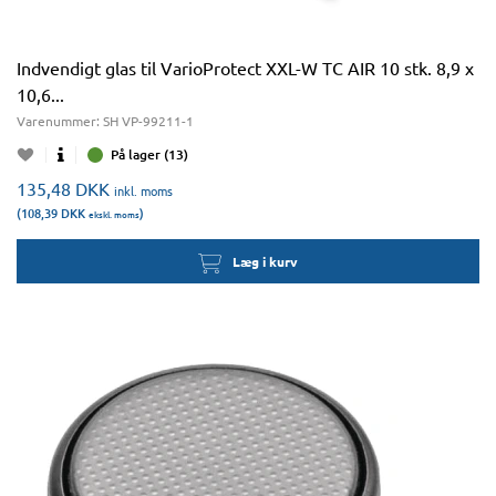
Indvendigt glas til VarioProtect XXL-W TC AIR 10 stk. 8,9 x
10,6...
Varenummer:
SH VP-99211-1
På lager (13)
135,48
DKK
inkl. moms
(108,39
DKK
)
ekskl. moms
Læg i kurv