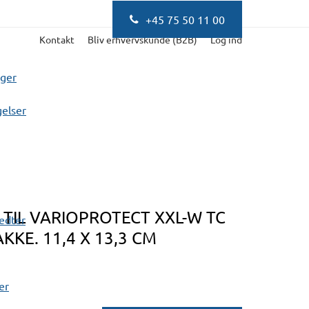
+45 75 50 11 00
Kontakt
Bliv erhvervskunde (B2B)
Log ind
nger
elser
TIL VARIOPROTECT XXL-W TC
fedter
AKKE. 11,4 X 13,3 CM
er