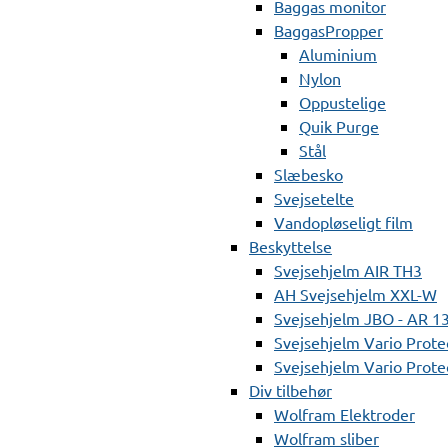
Baggas monitor
BaggasPropper
Aluminium
Nylon
Oppustelige
Quik Purge
Stål
Slæbesko
Svejsetelte
Vandopløseligt film
Beskyttelse
Svejsehjelm AIR TH3
AH Svejsehjelm XXL-W
Svejsehjelm JBO - AR 1
Svejsehjelm Vario Prote
Svejsehjelm Vario Protec
Div tilbehør
Wolfram Elektroder
Wolfram sliber