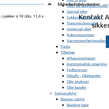
Sikkerhedsdokumenter
Olier på spray/aerosoler
Special olier
Kontakt 
i pakker á 10 stks. 11,4 x
Sukkerløsende olier
Transmissionsolier
sikke
Universal olier
Vakuumpumper
Varmeoverføringsolier
Pasta
Tilbehør
Aftapningshaner
Autotomatisk smørring
Fedtpresser
Oilsafe - Oliekander
Olie analyser
Olie kander
Svejseudstyr
Baggas udstyr
Backing tape