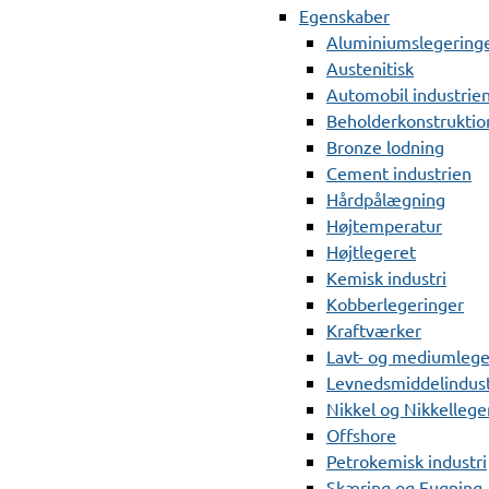
Egenskaber
Aluminiumslegering
Austenitisk
Automobil industrie
Beholderkonstruktio
Bronze lodning
Cement industrien
Hårdpålægning
Højtemperatur
Højtlegeret
Kemisk industri
Kobberlegeringer
Kraftværker
Lavt- og mediumlege
Levnedsmiddelindust
Nikkel og Nikkellege
Offshore
Petrokemisk industri
Skæring og Fugning