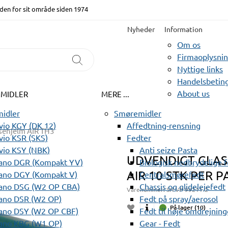
den for sit område siden 1974
Nyheder
Information
Om os
Firmaoplysni
Nyttige links
Handelsbeting
About us
EMIDLER
MERE ...
idler
Smøremidler
io KGY (DK 12)
Affedtning-rensning
sehjelm AIR TH3
io KSR (SKS)
Fedter
vio KSY (NBK)
Anti seize Pasta
UDVENDIGT GLAS 
ano DGR (Kompakt YV)
Biologisk nedbrydelige 
AIR 10 STK PER P
ano DGY (Kompakt V)
Centralsmørefedt
ano DSG (W2 OP CBA)
Chassis og glidelejefedt
Varenummer:
SH VP-99211-2
ano DSR (W2 OP)
Fedt på spray/aerosol
På lager (10)
ano DSY (W2 OP CBF)
Fedt til høje omdrejning
ano KBG (W1 OP)
Gear - Fedt