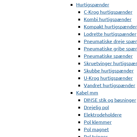
Hurtigspænder
C-Krog hurtigspænder
Kombi hurtigspænder
Kompakt hurtigspænder
Lodrette hurtigspænder
Pneumatiske dreje spæ
Pneumatiske gribe spæ
Pneumatiske spænder
Skruetvinger hurtigspæ
Skubbe hurtigspænder
U-Krog hurtigspænder
Vandret hurtigspænder
Kabel mm
DINSE stik og bøsninger
Drejelig pol
Elektrodeholdere
Pol klemmer
Pol magnet
Pol tvinger