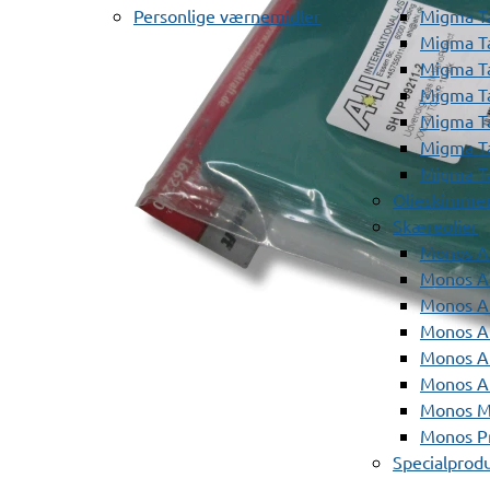
Personlige værnemidler
Migma T
Migma T
Migma T
Migma T
Migma T
Migma T
Migma T
Olieskimme
Skæreolier
Monos A
Monos At
Monos A
Monos A
Monos At
Monos A
Monos Mi
Monos Pr
Specialprod