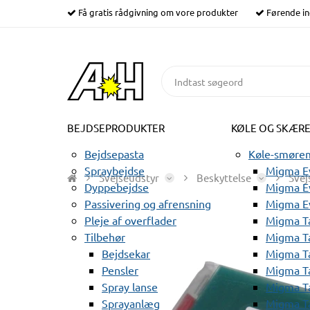
Få gratis rådgivning om vore produkter
Førende in
BEJDSEPRODUKTER
KØLE OG SKÆR
Bejdsepasta
Køle-smørem
Spraybejdse
Migma Ev
Svejseudstyr
Beskyttelse
Svej
Dyppebejdse
Migma Ev
Passivering og afrensning
Migma E
Pleje af overflader
Migma T
Tilbehør
Migma T
Bejdsekar
Migma T
Pensler
Migma T
Spray lanse
Migma T
Sprayanlæg
Migma T