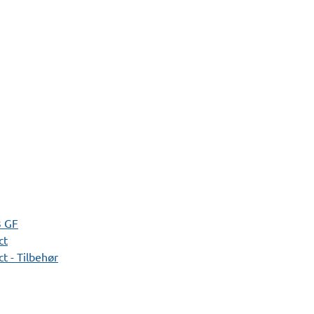
3 GF
ct
t - Tilbehør