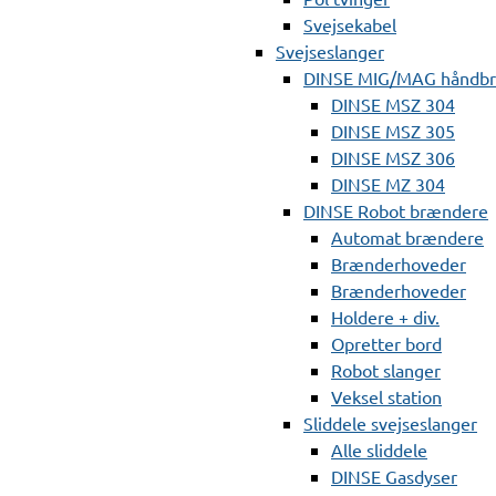
Svejsekabel
Svejseslanger
DINSE MIG/MAG håndb
DINSE MSZ 304
DINSE MSZ 305
DINSE MSZ 306
DINSE MZ 304
DINSE Robot brændere
Automat brændere
Brænderhoveder
Brænderhoveder
Holdere + div.
Opretter bord
Robot slanger
Veksel station
Sliddele svejseslanger
Alle sliddele
DINSE Gasdyser