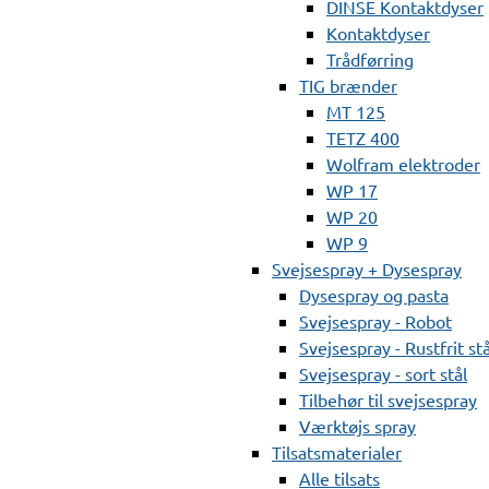
DINSE Kontaktdyser
Kontaktdyser
Trådførring
TIG brænder
MT 125
TETZ 400
Wolfram elektroder
WP 17
WP 20
WP 9
Svejsespray + Dysespray
Dysespray og pasta
Svejsespray - Robot
Svejsespray - Rustfrit stå
Svejsespray - sort stål
Tilbehør til svejsespray
Værktøjs spray
Tilsatsmaterialer
Alle tilsats