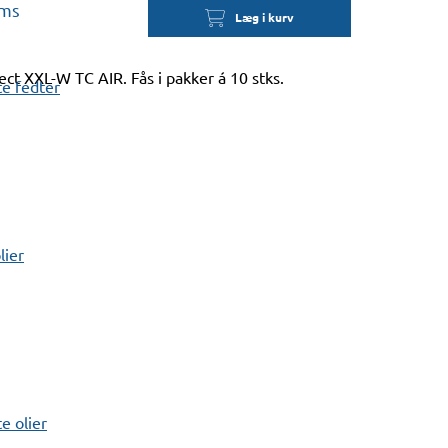
oms
Læg i kurv
ect XXL-W TC AIR. Fås i pakker á 10 stks.
e fedter
lier
 olier