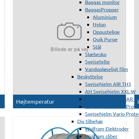
Baggas monitor
BaggasPropper
Aluminium
Nylon
Oppustelige
Quik Purge
Stål
Slæbesko
Svejsetelte
Vandopløseligt film
Beskyttelse
Svejsehjelm AIR TH3
AH Svejsehjelm XXL-W
Svejsehjelm JBO - AR 1
Højtemperatur
Svejsehjelm Vario Prote
Svejsehjelm Vario Protec
Div tilbehør
Wolfram Elektroder
Wolfram sliber