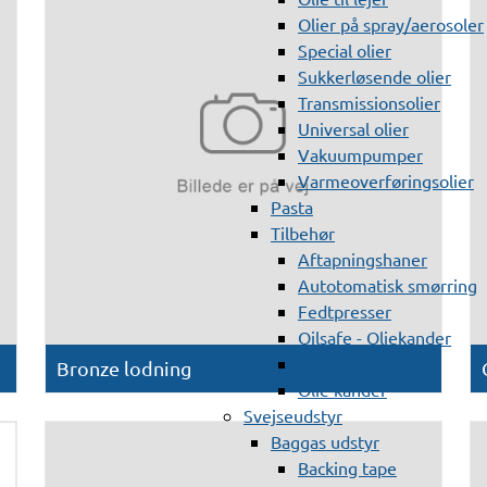
Olier på spray/aerosoler
Special olier
Sukkerløsende olier
Transmissionsolier
Universal olier
Vakuumpumper
Varmeoverføringsolier
Pasta
Tilbehør
Aftapningshaner
Autotomatisk smørring
Fedtpresser
Oilsafe - Oliekander
Olie analyser
Bronze lodning
Olie kander
Svejseudstyr
Baggas udstyr
Backing tape