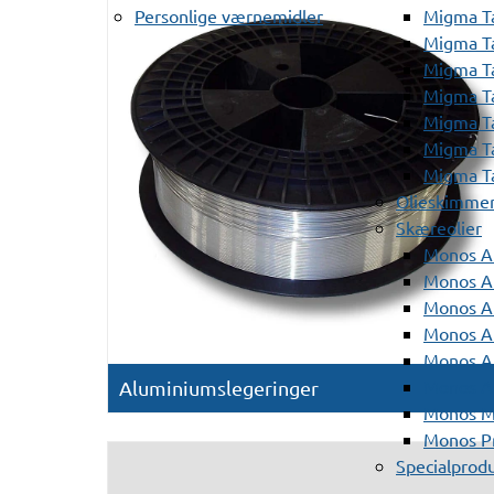
Personlige værnemidler
Migma T
Migma T
Migma T
Migma T
Migma T
Migma T
Migma T
Olieskimme
Skæreolier
Monos A
Monos At
Monos A
Monos A
Monos At
Monos A
Aluminiumslegeringer
Monos Mi
Monos Pr
Specialprod