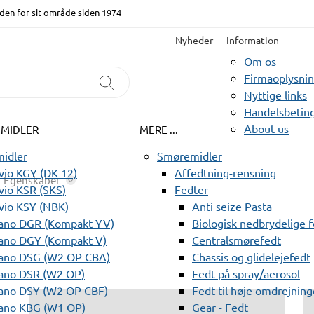
den for sit område siden 1974
Nyheder
Information
Om os
Firmaoplysni
Nyttige links
Handelsbeting
About us
EMIDLER
MERE ...
idler
Smøremidler
io KGY (DK 12)
Affedtning-rensning
Egenskaber
io KSR (SKS)
Fedter
vio KSY (NBK)
Anti seize Pasta
ano DGR (Kompakt YV)
Biologisk nedbrydelige 
ano DGY (Kompakt V)
Centralsmørefedt
ano DSG (W2 OP CBA)
Chassis og glidelejefedt
ano DSR (W2 OP)
Fedt på spray/aerosol
ano DSY (W2 OP CBF)
Fedt til høje omdrejning
ano KBG (W1 OP)
Gear - Fedt