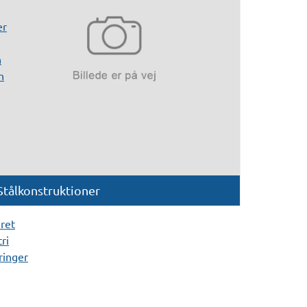
er
n
n
Stålkonstruktioner
ret
ri
ringer