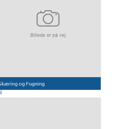
Skæring og Fugning
l