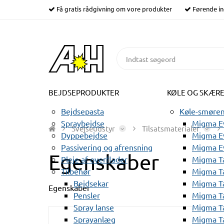
Få gratis rådgivning om vore produkter
Førende in
BEJDSEPRODUKTER
KØLE OG SKÆR
Bejdsepasta
Køle-smørem
Spraybejdse
Migma Ev
Svejseudstyr
Tilsatsmaterialer
Dyppebejdse
Migma Ev
Passivering og afrensning
Migma E
Egenskaber
Pleje af overflader
Migma T
Tilbehør
Migma T
Bejdsekar
Migma T
Egenskaber
Pensler
Migma T
Spray lanse
Migma T
Sprayanlæg
Migma T