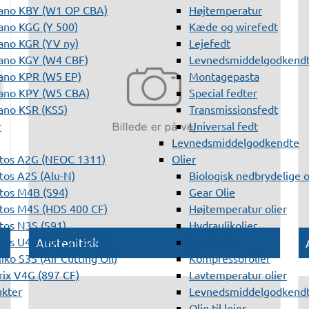
ano KBY (W1 OP CBA)
Højtemperatur
ano KGG (Y 500)
Kæde og wirefedt
ano KGR (YV ny)
Lejefedt
ano KGY (W4 CBF)
Levnedsmiddelgodkendt
ano KPR (W5 EP)
Montagepasta
ano KPY (W5 CBA)
Special fedter
ano KSR (KSS)
Transmissionsfedt
r
Universal fedt
Levnedsmiddelgodkendte
tos A2G (NEOC 1311)
Olier
os A2S (Alu-N)
Biologisk nedbrydelige o
tos M4B (S94)
Gear Olie
tos M4S (HDS 400 CF)
Højtemperatur olier
os N3S (S91)
Hydraulikolier
tos U4G (HFF 22 GMA)
Kædeolier
Austenitisk
ko S3S (Air Cutting Oil)
Kompressorolier
ix V4G (897 CF)
Lavtemperatur olier
ukter
Levnedsmiddelgodkendte
Olie til lejer