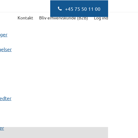
+45 75 50 11 00
Kontakt
Bliv erhvervskunde (B2B)
Log ind
nger
elser
fedter
er