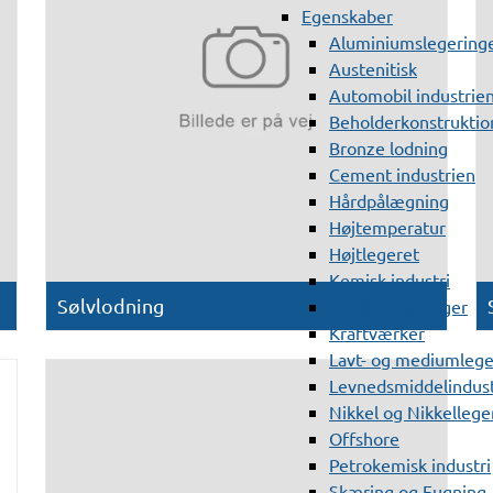
Egenskaber
Aluminiumslegering
Austenitisk
Automobil industrie
Beholderkonstruktio
Bronze lodning
Cement industrien
Hårdpålægning
Højtemperatur
Højtlegeret
Kemisk industri
Sølvlodning
Kobberlegeringer
Kraftværker
Lavt- og mediumlege
Levnedsmiddelindust
Nikkel og Nikkellege
Offshore
Petrokemisk industri
Skæring og Fugning