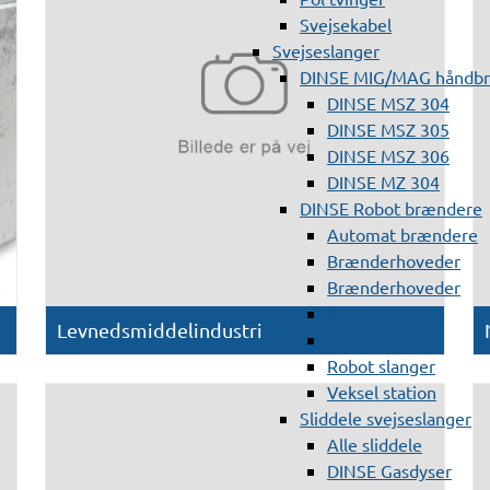
Svejsekabel
Svejseslanger
DINSE MIG/MAG håndb
DINSE MSZ 304
DINSE MSZ 305
DINSE MSZ 306
DINSE MZ 304
DINSE Robot brændere
Automat brændere
Brænderhoveder
Brænderhoveder
Holdere + div.
Levnedsmiddelindustri
Opretter bord
Robot slanger
Veksel station
Sliddele svejseslanger
Alle sliddele
DINSE Gasdyser