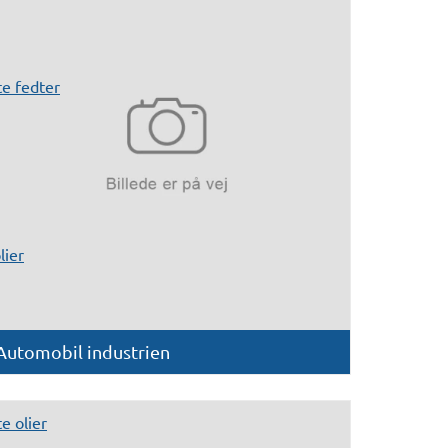
e fedter
lier
Automobil industrien
 olier