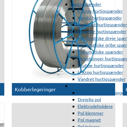
Hurtigspænder
C-Krog hurtigspænder
Kombi hurtigspænder
Kompakt hurtigspænder
Lodrette hurtigspænder
Pneumatiske dreje spæ
Pneumatiske gribe spæ
Pneumatiske spænder
Skruetvinger hurtigspæ
Skubbe hurtigspænder
U-Krog hurtigspænder
Vandret hurtigspænder
Kabel mm
Kobberlegeringer
DINSE stik og bøsninger
Drejelig pol
Elektrodeholdere
Pol klemmer
Pol magnet
Pol tvinger