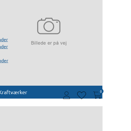
nder
nder
nder
Kraftværker
0
user
heart
thin
thin