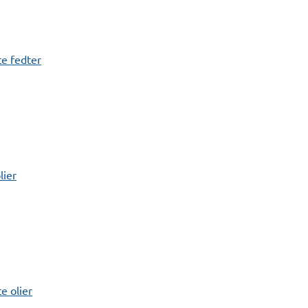
e fedter
lier
 olier