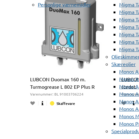
Personlige værnemidler
Migma T
Migma T
Migma T
Migma T
Migma T
Migma T
Migma T
Olieskimme
Skæreolier
Monos A
Monos At
LUBCON Duomax 160 m.
LUBCON 
Monos A
Turmogrease L 802 EP Plus R
stedet.
Monos A
Varenummer:
BL 91003706224
Varenumm
Monos At
Skaffevare
Monos A
Monos Mi
Monos Pr
Specialprod