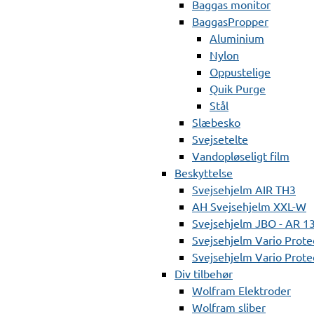
Baggas monitor
BaggasPropper
Aluminium
Nylon
Oppustelige
Quik Purge
Stål
Slæbesko
Svejsetelte
Vandopløseligt film
Beskyttelse
Svejsehjelm AIR TH3
AH Svejsehjelm XXL-W
Svejsehjelm JBO - AR 1
Svejsehjelm Vario Prote
Svejsehjelm Vario Protec
Div tilbehør
Wolfram Elektroder
Wolfram sliber