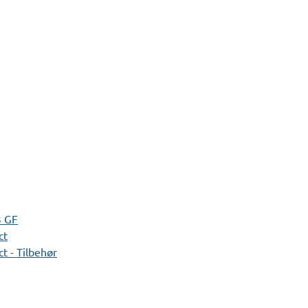
3 GF
ct
t - Tilbehør