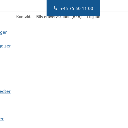
+45 75 50 11 00
Kontakt
Bliv erhvervskunde (B2B)
Log ind
nger
elser
fedter
er