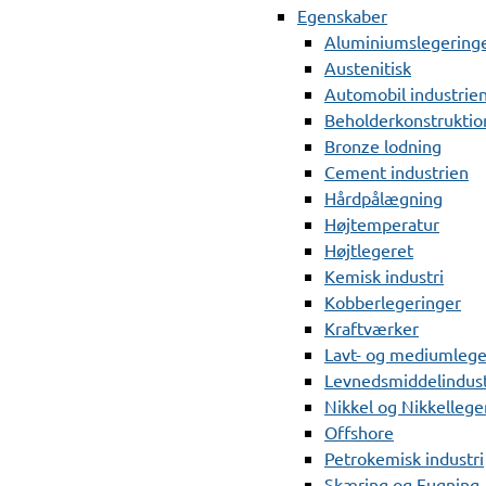
Egenskaber
Aluminiumslegering
Austenitisk
Automobil industrie
Beholderkonstruktio
Bronze lodning
Cement industrien
Hårdpålægning
Højtemperatur
Højtlegeret
Kemisk industri
Kobberlegeringer
Kraftværker
Lavt- og mediumlege
Levnedsmiddelindust
Nikkel og Nikkellege
Offshore
Petrokemisk industri
Skæring og Fugning