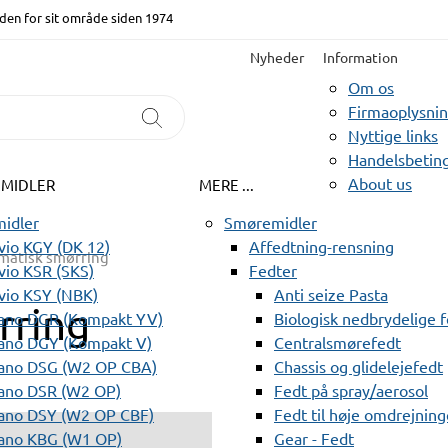
den for sit område siden 1974
Nyheder
Information
Om os
Firmaoplysni
Nyttige links
Handelsbeting
About us
EMIDLER
MERE ...
idler
Smøremidler
io KGY (DK 12)
Affedtning-rensning
matisk smørring
io KSR (SKS)
Fedter
vio KSY (NBK)
Anti seize Pasta
rring
ano DGR (Kompakt YV)
Biologisk nedbrydelige 
ano DGY (Kompakt V)
Centralsmørefedt
ano DSG (W2 OP CBA)
Chassis og glidelejefedt
ano DSR (W2 OP)
Fedt på spray/aerosol
ano DSY (W2 OP CBF)
Fedt til høje omdrejning
ano KBG (W1 OP)
Gear - Fedt