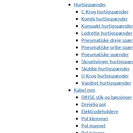
Hurtigspænder
C-Krog hurtigspænder
Kombi hurtigspænder
Kompakt hurtigspænder
Lodrette hurtigspænder
Pneumatiske dreje spæ
Pneumatiske gribe spæ
Pneumatiske spænder
Skruetvinger hurtigspæ
Skubbe hurtigspænder
U-Krog hurtigspænder
Vandret hurtigspænder
Kabel mm
DINSE stik og bøsninger
Drejelig pol
Elektrodeholdere
Pol klemmer
Pol magnet
Pol tvinger