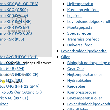
ano KBY (W1 OP CBA)
Højtemperatur
ano KGG (Y 500)
Kæde og wirefedt
ano KGR (YV ny)
Lejefedt
ano KGY (W4 CBF)
Levnedsmiddelgodkendt
ano KPR (W5 EP)
Montagepasta
ano KPY (W5 CBA)
Special fedter
ano KSR (KSS)
Transmissionsfedt
r
Universal fedt
Levnedsmiddelgodkendte
tos A2G (NEOC 1311)
Olier
os A2S (Alu-N)
Biologisk nedbrydelige o
Slangetilslutninger til smøre
tos M4B (S94)
Gear Olie
tos M4S (HDS 400 CF)
Højtemperatur olier
er:
BL 93000601006
os N3S (S91)
Hydraulikolier
Skaffevare
tos U4G (HFF 22 GMA)
Kædeolier
ko S3S (Air Cutting Oil)
Kompressorolier
ix V4G (897 CF)
Lavtemperatur olier
ukter
Levnedsmiddelgodkendte
Olie til lejer