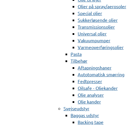
Olier på spray/aerosoler
Special olier
Sukkerløsende olier
Transmissionsolier
Universal olier
Vakuumpumper
Varmeoverføringsolier
Pasta
Tilbehør
Aftapningshaner
Autotomatisk smørring
Fedtpresser
Oilsafe - Oliekander
Olie analyser
Olie kander
Svejseudstyr
Baggas udstyr
Backing tape