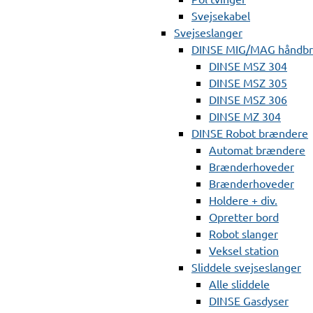
Svejsekabel
Svejseslanger
DINSE MIG/MAG håndb
DINSE MSZ 304
DINSE MSZ 305
DINSE MSZ 306
DINSE MZ 304
DINSE Robot brændere
Automat brændere
Brænderhoveder
Brænderhoveder
Holdere + div.
Opretter bord
Robot slanger
Veksel station
Sliddele svejseslanger
Alle sliddele
DINSE Gasdyser