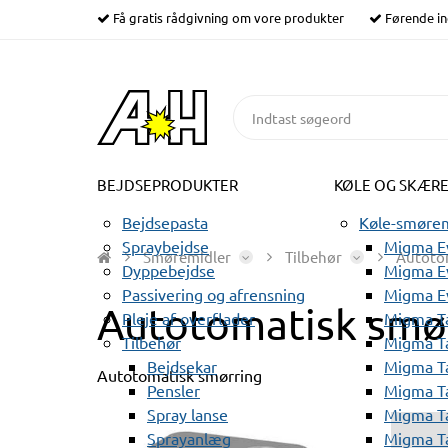
Få gratis rådgivning om vore produkter
Førende in
BEJDSEPRODUKTER
KØLE OG SKÆR
Bejdsepasta
Køle-smørem
Spraybejdse
Migma Ev
Smøremidler
Tilbehør
Autoto
Dyppebejdse
Migma Ev
Passivering og afrensning
Migma E
Autotomatisk smø
Pleje af overflader
Migma T
Tilbehør
Migma T
Bejdsekar
Migma T
Autotomatisk smørring
Pensler
Migma T
Spray lanse
Migma T
Sprayanlæg
Migma T