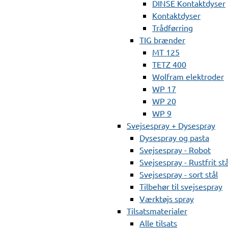
DINSE Kontaktdyser
Kontaktdyser
Trådførring
TIG brænder
MT 125
TETZ 400
Wolfram elektroder
WP 17
WP 20
WP 9
Svejsespray + Dysespray
Dysespray og pasta
Svejsespray - Robot
Svejsespray - Rustfrit stå
Svejsespray - sort stål
Tilbehør til svejsespray
Værktøjs spray
Tilsatsmaterialer
Alle tilsats