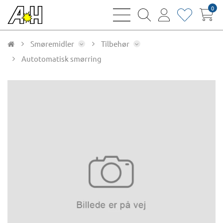
0
bars
magnifying
user
heart
sharp
glass
thin
thin
thin
thin
Smøremidler
Tilbehør
Autotomatisk smørring