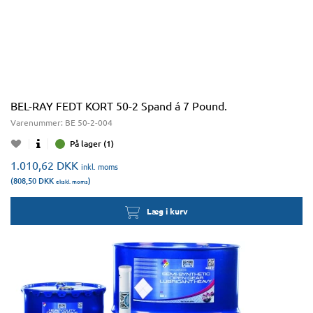
BEL-RAY FEDT KORT 50-2 Spand á 7 Pound.
Varenummer:
BE 50-2-004
På lager (1)
1.010,62
DKK
inkl. moms
(808,50
DKK
)
ekskl. moms
Læg i kurv