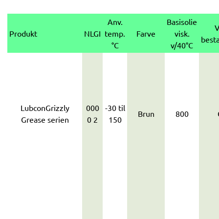
Anv.
Basisolie
V
Produkt
NLGI
temp.
Farve
visk.
best
°C
v/40°C
LubconGrizzly
000
-30 til
Brun
800
Grease serien
0 2
150