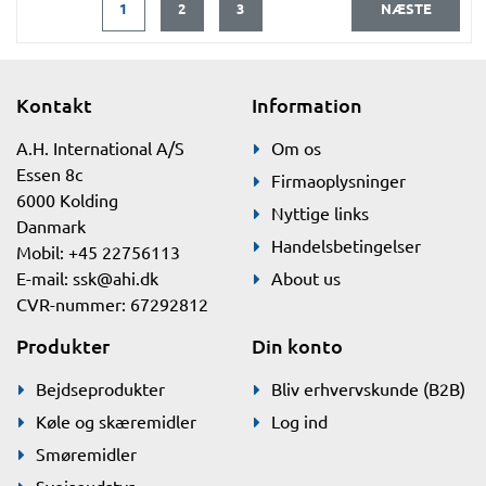
1
2
3
NÆSTE
Kontakt
Information
A.H. International A/S
Om os
Essen 8c
Firmaoplysninger
6000 Kolding
Nyttige links
Danmark
Handelsbetingelser
Mobil: +45 22756113
E-mail:
ssk@ahi.dk
About us
CVR-nummer: 67292812
Produkter
Din konto
Bejdseprodukter
Bliv erhvervskunde (B2B)
Køle og skæremidler
Log ind
Smøremidler