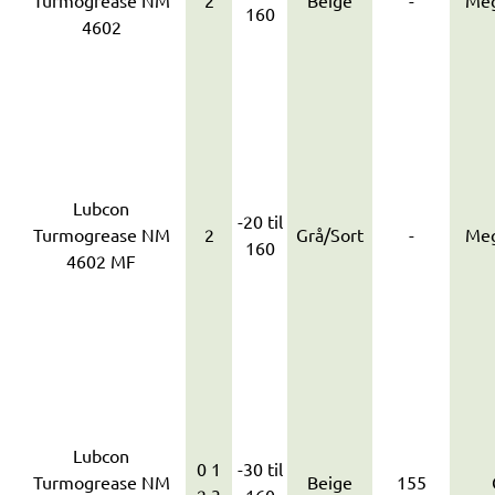
Turmogrease NM
2
Beige
-
Meg
160
4602
Lubcon
-20 til
Turmogrease NM
2
Grå/Sort
-
Meg
160
4602 MF
Lubcon
0 1
-30 til
Turmogrease NM
Beige
155