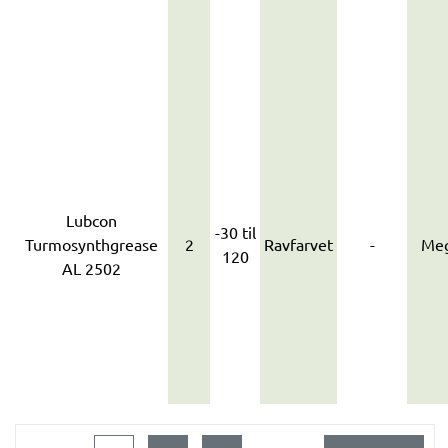
Lubcon
-30 til
Turmosynthgrease
2
Ravfarvet
-
Meg
120
AL 2502