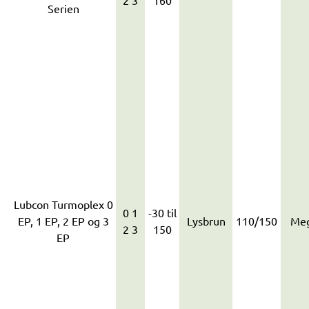
2 3
160
Serien
Lubcon Turmoplex 0
0 1
-30 til
EP, 1 EP, 2 EP og 3
Lysbrun
110/150
Meg
2 3
150
EP