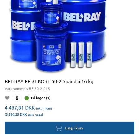
BEL-RAY FEDT KORT 50-2 Spand á 16 kg.
Varenummer:
BE 50-2-015
På lager (1)
4.487,81
DKK
inkl. moms
(3.590,25
DKK
)
ekskl. moms
Læg i kurv