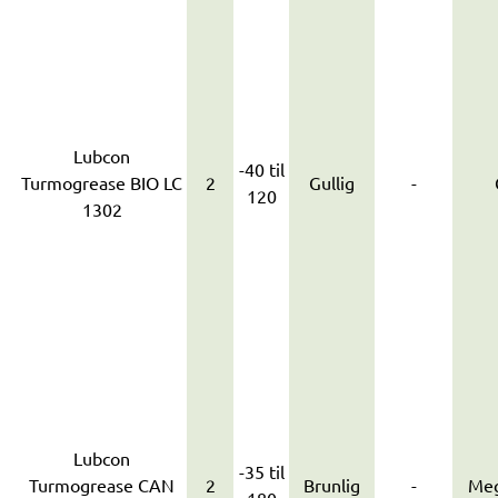
Lubcon
-40 til
Turmogrease BIO LC
2
Gullig
-
120
1302
Lubcon
-35 til
Turmogrease CAN
2
Brunlig
-
Meg