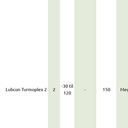
-30 til
Lubcon Turmoplex 2
2
-
150
Meg
120