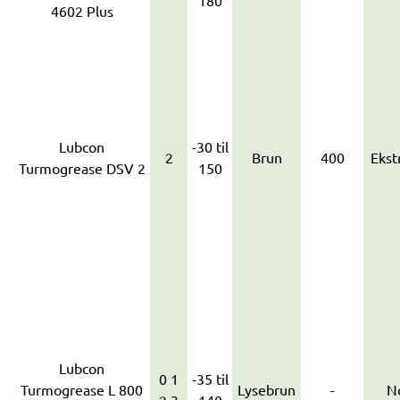
180
4602 Plus
Lubcon
-30 til
2
Brun
400
Ekst
Turmogrease DSV 2
150
Lubcon
0 1
-35 til
Turmogrease L 800
Lysebrun
-
N