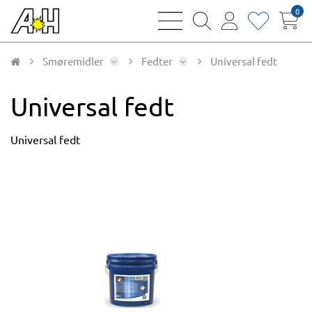
0
bars
magnifying
user
heart
sharp
glass
thin
thin
thin
thin
Smøremidler
Fedter
Universal fedt
Universal fedt
Universal fedt