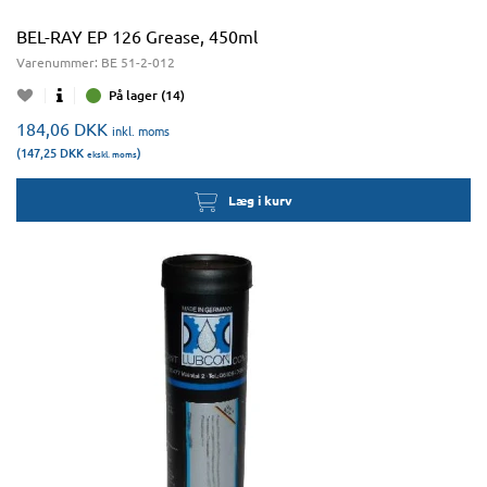
BEL-RAY EP 126 Grease, 450ml
Varenummer:
BE 51-2-012
På lager (14)
184,06
DKK
inkl. moms
(147,25
DKK
)
ekskl. moms
Læg i kurv