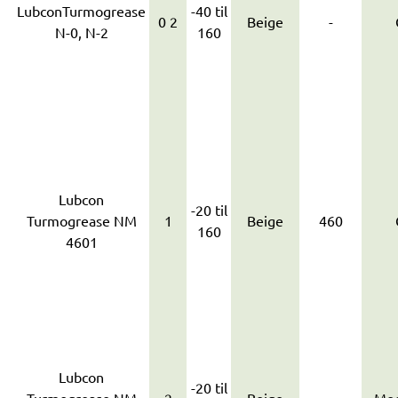
LubconTurmogrease
-40 til
0 2
Beige
-
N-0, N-2
160
Lubcon
-20 til
Turmogrease NM
1
Beige
460
160
4601
Lubcon
-20 til