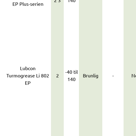
2 3
140
EP Plus-serien
Lubcon
-40 til
Turmogrease Li 802
2
Brunlig
-
N
140
EP