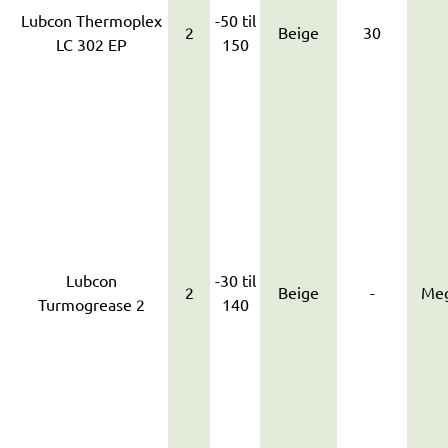
Lubcon Thermoplex
-50 til
2
Beige
30
LC 302 EP
150
Lubcon
-30 til
2
Beige
-
Meg
Turmogrease 2
140