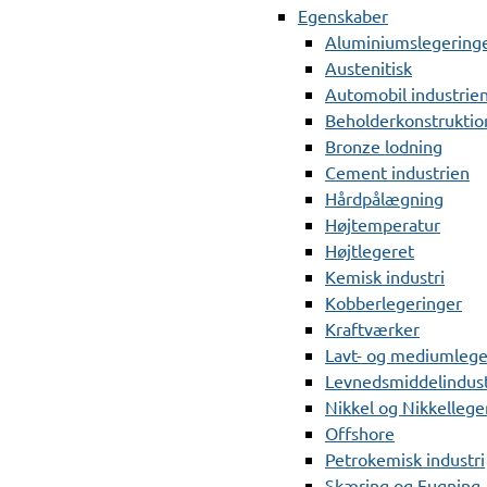
Egenskaber
Aluminiumslegering
Austenitisk
Automobil industrie
Beholderkonstruktio
Bronze lodning
Cement industrien
Hårdpålægning
Højtemperatur
Højtlegeret
Kemisk industri
Kobberlegeringer
Kraftværker
Lavt- og mediumlege
Levnedsmiddelindust
Nikkel og Nikkellege
Offshore
Petrokemisk industri
Skæring og Fugning