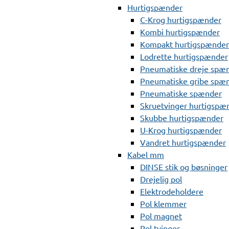
Hurtigspænder
C-Krog hurtigspænder
Kombi hurtigspænder
Kompakt hurtigspænder
Lodrette hurtigspænder
Pneumatiske dreje spæ
Pneumatiske gribe spæ
Pneumatiske spænder
Skruetvinger hurtigspæ
Skubbe hurtigspænder
U-Krog hurtigspænder
Vandret hurtigspænder
Kabel mm
DINSE stik og bøsninger
Drejelig pol
Elektrodeholdere
Pol klemmer
Pol magnet
Pol tvinger