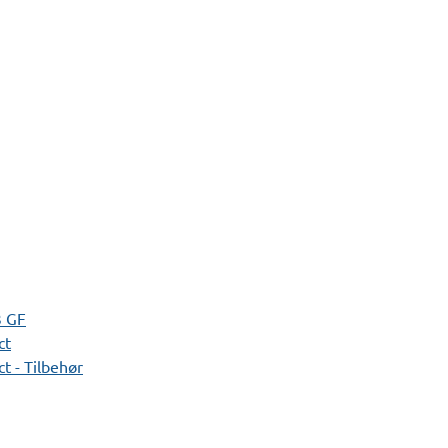
3 GF
ct
t - Tilbehør