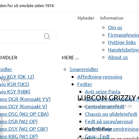
den for sit område siden 1974
Nyheder
Information
Om os
Firmaoplysni
Nyttige links
Handelsbeting
About us
EMIDLER
MERE ...
idler
Smøremidler
io KGY (DK 12)
Affedtning-rensning
 fedt
io KSR (SKS)
Fedter
vio KSY (NBK)
Anti seize Pasta
LUBCON GRIZZLY 
ano DGR (Kompakt YV)
Biologisk nedbrydelige 
ano DGY (Kompakt V)
Centralsmørefedt
Varenummer:
BL 1/0458-011-ST
ano DSG (W2 OP CBA)
Chassis og glidelejefedt
ano DSR (W2 OP)
Fedt på spray/aerosol
ano DSY (W2 OP CBF)
Fedt til høje omdrejning
Vælg Emballage
ano KBG (W1 OP)
Gear - Fedt
Grizzly Grease er en special