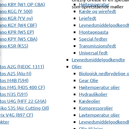
ano KBY (W1 OP CBA)
Højtemperatur
som opretstående møller
ano KGG (Y 500)
Kæde og wirefedt
ano KGR (YV ny)
Lejefedt
ano KGY (W4 CBF)
Levnedsmiddelgodkendt
ano KPR (W5 EP)
Montagepasta
ano KPY (W5 CBA)
Special fedter
ano KSR (KSS)
Transmissionsfedt
r
Universal fedt
Levnedsmiddelgodkendte
tos A2G (NEOC 1311)
Olier
os A2S (Alu-N)
Biologisk nedbrydelige o
tos M4B (S94)
Gear Olie
tos M4S (HDS 400 CF)
Højtemperatur olier
os N3S (S91)
Hydraulikolier
tos U4G (HFF 22 GMA)
Kædeolier
ko S3S (Air Cutting Oil)
Kompressorolier
ix V4G (897 CF)
Lavtemperatur olier
ukter
Levnedsmiddelgodkendte
Olie til lejer