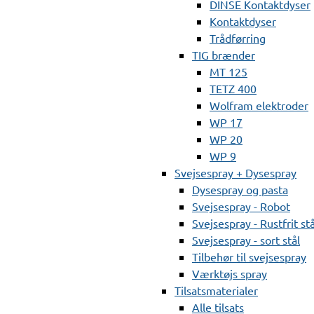
DINSE Kontaktdyser
Kontaktdyser
Trådførring
TIG brænder
MT 125
TETZ 400
Wolfram elektroder
WP 17
WP 20
WP 9
Svejsespray + Dysespray
Dysespray og pasta
Svejsespray - Robot
Svejsespray - Rustfrit stå
Svejsespray - sort stål
Tilbehør til svejsespray
Værktøjs spray
Tilsatsmaterialer
Alle tilsats