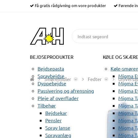
Få gratis rådgivning om vore produkter
Førende in
BEJDSEPRODUKTER
KØLE OG SKÆR
Bejdsepasta
Køle-smørem
Spraybejdse
Migma Ev
Smøremidler
Fedter
Universal
Dyppebejdse
Migma Ev
Passivering og afrensning
Migma E
Pleje af overflader
Migma T
Tilbehør
Migma T
Bejdsekar
Migma T
Pensler
Migma T
Spray lanse
Migma T
Sprayanlæg
Migma T