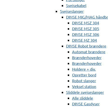
Svejsekabel
Svejseslanger
DINSE MIG/MAG håndb
DINSE MSZ 304
DINSE MSZ 305
DINSE MSZ 306
DINSE MZ 304
DINSE Robot brændere
Automat brændere
Brænderhoveder
Brænderhoveder
Holdere + div.
Opretter bord
Robot slanger
Veksel station
Sliddele svejseslanger
Alle sliddele
DINSE Gasdyser