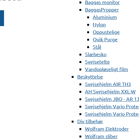
Baggas monitor
BaggasPropper
Aluminium
Nylon
Oppustelige
Quik Purge
Stål
Slæbesko
Svejsetelte
Vandopløseligt film
Beskyttelse
Svejsehjelm AIR TH3
AH Svejsehjelm XXL-W
Svejsehjelm JBO - AR 1
Svejsehjelm Vario Prote
Svejsehjelm Vario Protec
Div tilbehør
Wolfram Elektroder
Wolfram sliber