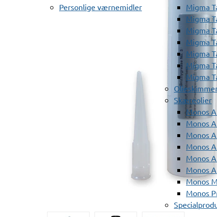
Personlige værnemidler
Migma T
Migma T
Migma T
Migma T
Migma T
Migma T
Migma T
Olieskimme
Skæreolier
Monos A
Monos At
Monos A
Monos A
Monos At
Monos A
Monos Mi
Monos Pr
Specialprod