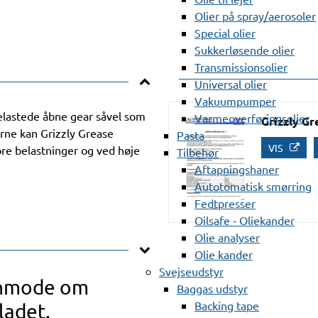
Olier på spray/aerosoler
Special olier
Sukkerløsende olier
Transmissionsolier
Universal olier
Vakuumpumper
tbelastede åbne gear såvel som
Varmeoverføringsolier
Grizzly Gr
rne kan Grizzly Grease
Pasta
VIS
re belastninger og ved høje
Tilbehør
Aftapningshaner
Autotomatisk smørring
Fedtpresser
Oilsafe - Oliekander
Olie analyser
Olie kander
Svejseudstyr
anmode om
Baggas udstyr
Backing tape
ladet.