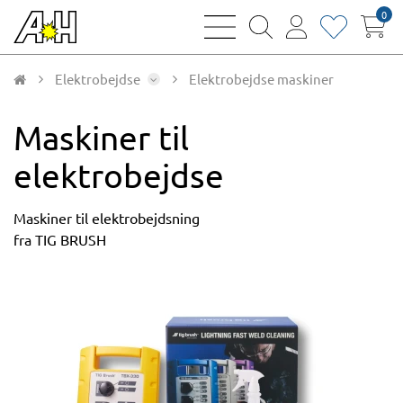
0
bars
magnifying
user
heart
sharp
glass
thin
thin
thin
thin
Elektrobejdse
Elektrobejdse maskiner
Maskiner til
elektrobejdse
Maskiner til elektrobejdsning
fra TIG BRUSH