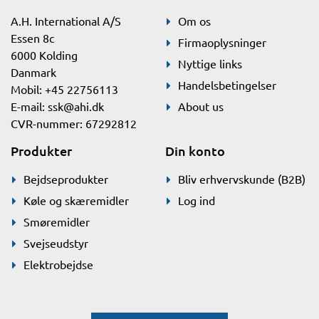
A.H. International A/S
Om os
Essen 8c
Firmaoplysninger
6000 Kolding
Nyttige links
Danmark
Handelsbetingelser
Mobil: +45 22756113
E-mail:
ssk@ahi.dk
About us
CVR-nummer: 67292812
Produkter
Din konto
Bejdseprodukter
Bliv erhvervskunde (B2B)
Køle og skæremidler
Log ind
Smøremidler
Svejseudstyr
Elektrobejdse