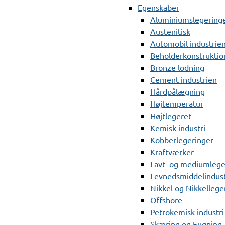
Egenskaber
Aluminiumslegering
Austenitisk
Automobil industrie
Beholderkonstruktio
Bronze lodning
Cement industrien
Hårdpålægning
Højtemperatur
Højtlegeret
Kemisk industri
Kobberlegeringer
Kraftværker
Lavt- og mediumlege
Levnedsmiddelindust
Nikkel og Nikkellege
Offshore
Petrokemisk industri
Skæring og Fugning