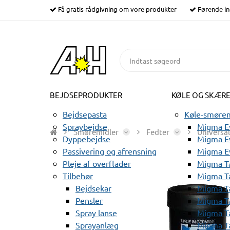
Få gratis rådgivning om vore produkter
Førende in
BEJDSEPRODUKTER
KØLE OG SKÆR
Bejdsepasta
Køle-smørem
Spraybejdse
Migma Ev
Smøremidler
Fedter
Universal
Dyppebejdse
Migma Ev
Passivering og afrensning
Migma E
Pleje af overflader
Migma T
Tilbehør
Migma T
Bejdsekar
Migma T
Pensler
Migma T
Spray lanse
Migma T
Sprayanlæg
Migma T