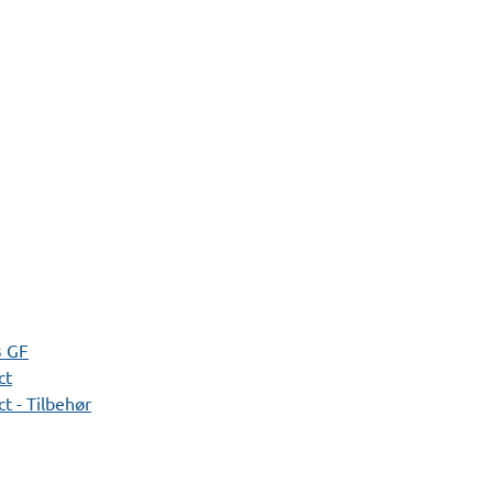
3 GF
ct
t - Tilbehør