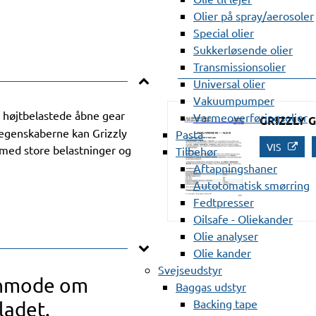
Olier på spray/aerosoler
Special olier
Sukkerløsende olier
Transmissionsolier
Universal olier
Vakuumpumper
il højtbelastede åbne gear
Varmeoverføringsolier
GRIZZLY G
-egenskaberne kan Grizzly
Pasta
VIS
med store belastninger og
Tilbehør
Aftapningshaner
Autotomatisk smørring
Fedtpresser
Oilsafe - Oliekander
Olie analyser
Olie kander
Svejseudstyr
anmode om
Baggas udstyr
Backing tape
ladet.