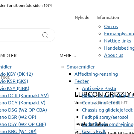
den for sit område siden 1974
Nyheder
Information
Om os
Firmaoplysni
Nyttige links
Handelsbeting
About us
EMIDLER
MERE ...
idler
Smøremidler
io KGY (DK 12)
Affedtning-rensning
 fedt
io KSR (SKS)
Fedter
vio KSY (NBK)
Anti seize Pasta
LUBCON GRIZZLY 
ano DGR (Kompakt YV)
Biologisk nedbrydelige 
ano DGY (Kompakt V)
Centralsmørefedt
Varenummer:
BL 1/0456-011-ST
ano DSG (W2 OP CBA)
Chassis og glidelejefedt
ano DSR (W2 OP)
Fedt på spray/aerosol
ano DSY (W2 OP CBF)
Fedt til høje omdrejning
Vælg Emballage
ano KBG (W1 OP)
Gear - Fedt
Specialudviklet fedt til hø