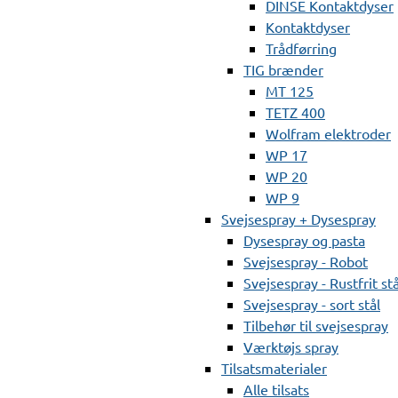
DINSE Kontaktdyser
Kontaktdyser
Trådførring
TIG brænder
MT 125
TETZ 400
Wolfram elektroder
WP 17
WP 20
WP 9
Svejsespray + Dysespray
Dysespray og pasta
Svejsespray - Robot
Svejsespray - Rustfrit stå
Svejsespray - sort stål
Tilbehør til svejsespray
Værktøjs spray
Tilsatsmaterialer
Alle tilsats