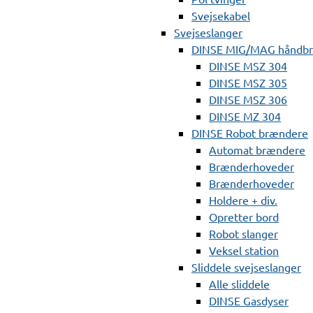
Svejsekabel
Svejseslanger
DINSE MIG/MAG håndb
DINSE MSZ 304
DINSE MSZ 305
DINSE MSZ 306
DINSE MZ 304
DINSE Robot brændere
Automat brændere
Brænderhoveder
Brænderhoveder
Holdere + div.
Opretter bord
Robot slanger
Veksel station
Sliddele svejseslanger
Alle sliddele
DINSE Gasdyser