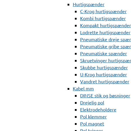
Hurtigspænder
C-Krog hurtigspænder
Kombi hurtigspænder
Kompakt hurtigspænder
Lodrette hurtigspænder
Pneumatiske dreje spæ
Pneumatiske gribe spæ
Pneumatiske spænder
Skruetvinger hurtigspæ
Skubbe hurtigspænder
U-Krog hurtigspænder
Vandret hurtigspænder
Kabel mm
DINSE stik og bøsninger
Drejelig pol
Elektrodeholdere
Pol klemmer
Pol magnet
Pol tvinger