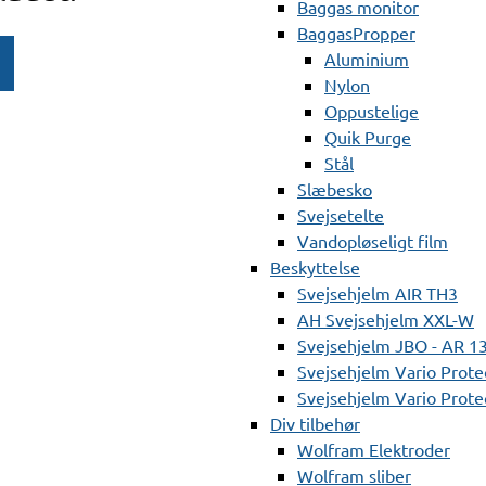
Baggas monitor
BaggasPropper
Aluminium
Nylon
Oppustelige
Quik Purge
Stål
Slæbesko
Svejsetelte
Vandopløseligt film
Beskyttelse
Svejsehjelm AIR TH3
AH Svejsehjelm XXL-W
Svejsehjelm JBO - AR 1
Svejsehjelm Vario Prote
Svejsehjelm Vario Protec
Div tilbehør
Wolfram Elektroder
Wolfram sliber