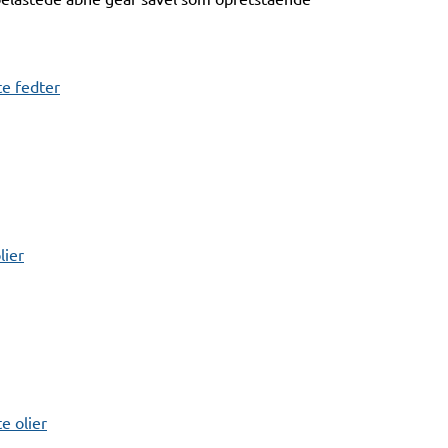
e fedter
lier
 olier