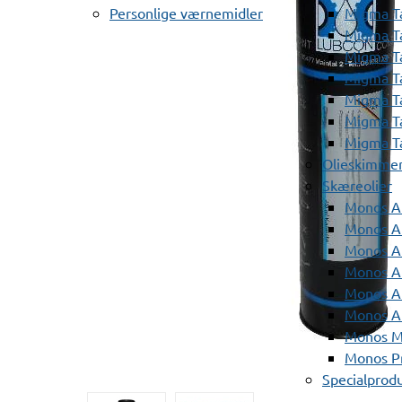
Personlige værnemidler
Migma T
Migma T
Migma T
Migma T
Migma T
Migma T
Migma T
Olieskimme
Skæreolier
Monos A
Monos At
Monos A
Monos A
Monos At
Monos A
Monos Mi
Monos Pr
Specialprod