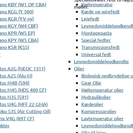
ano KBY (W1 OP CBA)
Højtemperatur
møller.
ano KGG (Y 500)
Kæde og wirefedt
ano KGR (YV ny)
Lejefedt
ano KGY (W4 CBF)
Levnedsmiddelgodkendt
ano KPR (W5 EP)
Montagepasta
ano KPY (W5 CBA)
Special fedter
ano KSR (KSS)
Transmissionsfedt
r
Universal fedt
Levnedsmiddelgodkendte
tos A2G (NEOC 1311)
Olier
os A2S (Alu-N)
Biologisk nedbrydelige o
tos M4B (S94)
Gear Olie
tos M4S (HDS 400 CF)
Højtemperatur olier
os N3S (S91)
Hydraulikolier
tos U4G (HFF 22 GMA)
Kædeolier
ko S3S (Air Cutting Oil)
Kompressorolier
ix V4G (897 CF)
Lavtemperatur olier
ukter
Levnedsmiddelgodkendte
Olie til lejer