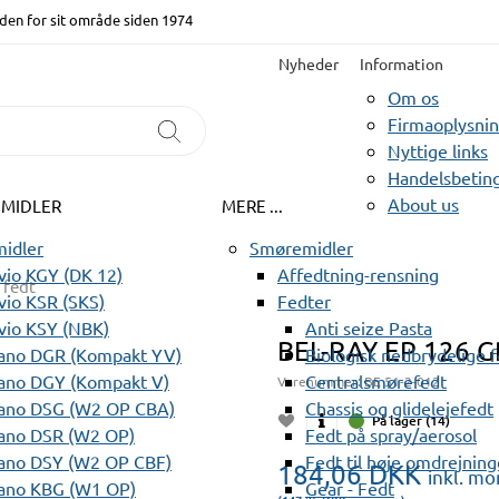
den for sit område siden 1974
Nyheder
Information
Om os
Firmaoplysni
Nyttige links
Handelsbeting
About us
EMIDLER
MERE ...
idler
Smøremidler
io KGY (DK 12)
Affedtning-rensning
 fedt
io KSR (SKS)
Fedter
vio KSY (NBK)
Anti seize Pasta
BEL-RAY EP 126 
ano DGR (Kompakt YV)
Biologisk nedbrydelige 
ano DGY (Kompakt V)
Centralsmørefedt
Varenummer:
BE 51-2-012
ano DSG (W2 OP CBA)
Chassis og glidelejefedt
På lager (14)
ano DSR (W2 OP)
Fedt på spray/aerosol
ano DSY (W2 OP CBF)
Fedt til høje omdrejning
184,06
DKK
inkl. m
ano KBG (W1 OP)
Gear - Fedt