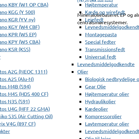
(147,25
DKK
)
ekskl. moms
ano KBY (W1 OP CBA)
Højtemperatur
ano KGG (Y 500)
Kæde og wirefedt
Mineraloliebaseret EP og al
ano KGR (YV ny)
Lejefedt
centralsmøresystemer.
ano KGY (W4 CBF)
Levnedsmiddelgodkendt
ano KPR (W5 EP)
Montagepasta
ano KPY (W5 CBA)
Special fedter
ano KSR (KSS)
Transmissionsfedt
r
Universal fedt
Levnedsmiddelgodkendte
tos A2G (NEOC 1311)
Olier
os A2S (Alu-N)
Biologisk nedbrydelige o
tos M4B (S94)
Gear Olie
tos M4S (HDS 400 CF)
Højtemperatur olier
os N3S (S91)
Hydraulikolier
tos U4G (HFF 22 GMA)
Kædeolier
ko S3S (Air Cutting Oil)
Kompressorolier
ix V4G (897 CF)
Lavtemperatur olier
ukter
Levnedsmiddelgodkendte
Olie til lejer