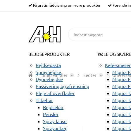
Få gratis rådgivning om vore produkter
Førende in
BEJDSEPRODUKTER
KØLE OG SKÆR
Bejdsepasta
Køle-smørem
Spraybejdse
Migma Ev
Smøremidler
Fedter
Universal
Dyppebejdse
Migma Ev
Passivering og afrensning
Migma E
Pleje af overflader
Migma T
Tilbehør
Migma T
Bejdsekar
Migma T
Pensler
Migma T
Spray lanse
Migma T
Sprayanlæg
Migma T