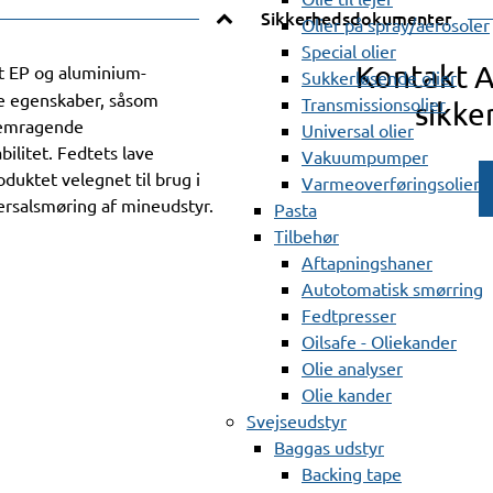
Sikkerhedsdokumenter
Olier på spray/aerosoler
Special olier
Kontakt 
t EP og aluminium-
Sukkerløsende olier
e egenskaber, såsom
Transmissionsolier
sikke
remragende
Universal olier
litet. Fedtets lave
Vakuumpumper
uktet velegnet til brug i
Varmeoverføringsolier
ersalsmøring af mineudstyr.
Pasta
Tilbehør
Aftapningshaner
Autotomatisk smørring
Fedtpresser
Oilsafe - Oliekander
Olie analyser
Olie kander
Svejseudstyr
Baggas udstyr
Backing tape