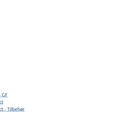
3 GF
ct
t - Tilbehør