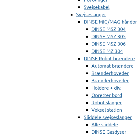
Svejsekabel
Svejseslanger
DINSE MIG/MAG håndb
DINSE MSZ 304
DINSE MSZ 305
DINSE MSZ 306
DINSE MZ 304
DINSE Robot brændere
Automat brændere
Brænderhoveder
Brænderhoveder
Holdere + div.
Opretter bord
Robot slanger
Veksel station
Sliddele svejseslanger
Alle sliddele
DINSE Gasdyser