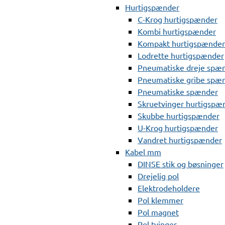
Hurtigspænder
C-Krog hurtigspænder
Kombi hurtigspænder
Kompakt hurtigspænder
Lodrette hurtigspænder
Pneumatiske dreje spæ
Pneumatiske gribe spæ
Pneumatiske spænder
Skruetvinger hurtigspæ
Skubbe hurtigspænder
U-Krog hurtigspænder
Vandret hurtigspænder
Kabel mm
DINSE stik og bøsninger
Drejelig pol
Elektrodeholdere
Pol klemmer
Pol magnet
Pol tvinger