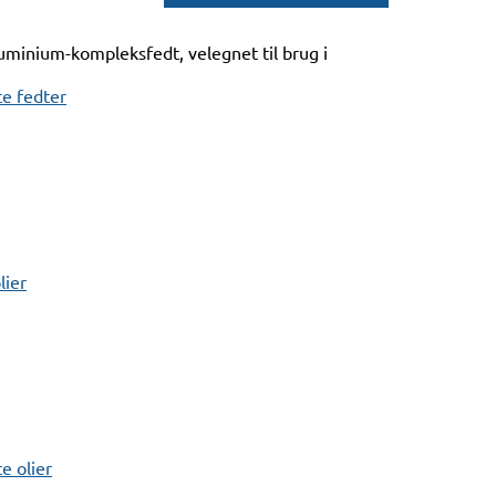
uminium-kompleksfedt, velegnet til brug i
e fedter
lier
 olier