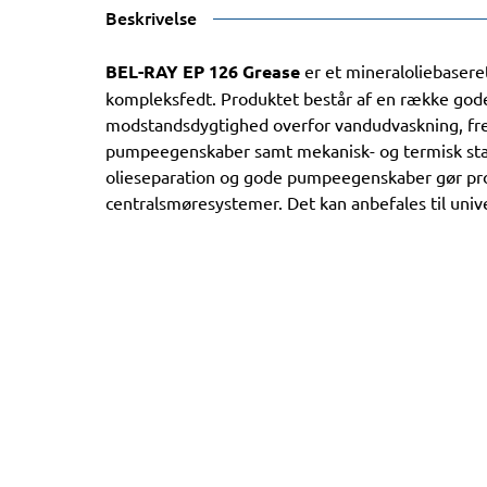
Beskrivelse
BEL-RAY EP 126 Grease
er et mineraloliebasere
kompleksfedt. Produktet består af en række god
modstandsdygtighed overfor vandudvaskning, f
pumpeegenskaber samt mekanisk- og termisk stabi
olieseparation og gode pumpeegenskaber gør prod
centralsmøresystemer. Det kan anbefales til univ