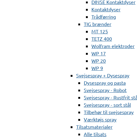
DINSE Kontaktdyser
Kontaktdyser
Trådførring
TIG brænder
MT 125
TETZ 400
Wolfram elektroder
WP 17
WP 20
WP 9
Svejsespray + Dysespray
Dysespray og pasta
Svejsespray - Robot
Svejsespray - Rustfrit stå
Svejsespray - sort stål
Tilbehør til svejsespray
Værktøjs spray
Tilsatsmaterialer
Alle tilsats