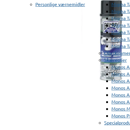
Personlige værnemidler
Migma T
Migma T
Migma T
Migma T
Migma T
Migma T
Migma T
Olieskimme
Skæreolier
Monos A
Monos At
Monos A
Monos A
Monos At
Monos A
Monos Mi
Monos Pr
Specialprod