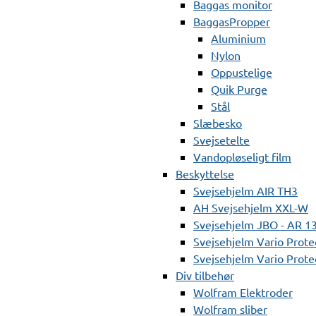
Baggas monitor
BaggasPropper
Aluminium
Nylon
Oppustelige
Quik Purge
Stål
Slæbesko
Svejsetelte
Vandopløseligt film
Beskyttelse
Svejsehjelm AIR TH3
AH Svejsehjelm XXL-W
Svejsehjelm JBO - AR 1
Svejsehjelm Vario Prote
Svejsehjelm Vario Protec
Div tilbehør
Wolfram Elektroder
Wolfram sliber