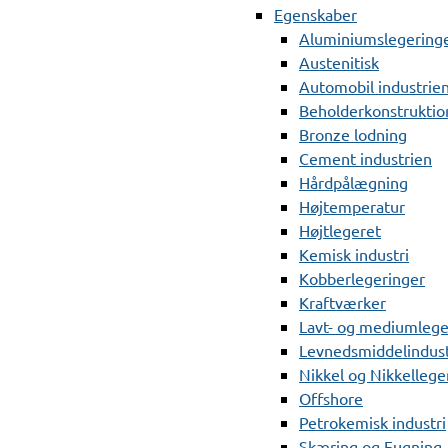
Egenskaber
Aluminiumslegering
Austenitisk
Automobil industrie
Beholderkonstruktio
Bronze lodning
Cement industrien
Hårdpålægning
Højtemperatur
Højtlegeret
Kemisk industri
Kobberlegeringer
Kraftværker
Lavt- og mediumlege
Levnedsmiddelindust
Nikkel og Nikkellege
Offshore
Petrokemisk industri
Skæring og Fugning