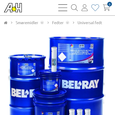
0
bars
magnifying
user
heart
sharp
glass
thin
thin
thin
thin
Smøremidler
Fedter
Universal fedt