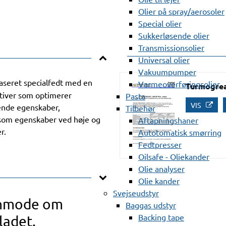
Olier på spray/aerosoler
Special olier
Sukkerløsende olier
Transmissionsolier
Universal olier
Vakuumpumper
seret specialfedt med en
Varmeoverføringsolier
Turmogreas
itiver som optimerer
Pasta
VIS
ende egenskaber,
Tilbehør
l som egenskaber ved høje og
Aftapningshaner
r.
Autotomatisk smørring
Fedtpresser
Oilsafe - Oliekander
Olie analyser
Olie kander
Svejseudstyr
anmode om
Baggas udstyr
Backing tape
ladet.