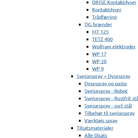
DINSE Kontaktdyser
Kontaktdyser
Trådførring
TIG brænder
MT 125
TETZ 400
Wolfram elektroder
WP 17
WP 20
WP 9
Svejsespray + Dysespray
Dysespray og pasta
Svejsespray - Robot
Svejsespray - Rustfrit stå
Svejsespray - sort stål
Tilbehør til svejsespray
Værktøjs spray
Tilsatsmaterialer
Alle tilsats