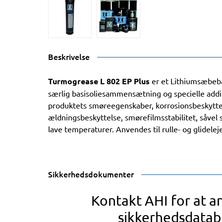
Beskrivelse
Turmogrease L 802 EP Plus
er et Lithiumsæbeba
særlig basisoliesammensætning og specielle add
produktets smøreegenskaber, korrosionsbeskytt
ældningsbeskyttelse, smørefilmsstabilitet, såve
lave temperaturer. Anvendes til rulle- og glideleje
Sikkerhedsdokumenter
Kontakt AHI for at 
sikkerhedsdatab