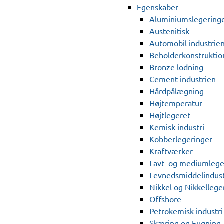
Egenskaber
Aluminiumslegering
Austenitisk
Automobil industrie
Beholderkonstruktio
Bronze lodning
Cement industrien
Hårdpålægning
Højtemperatur
Højtlegeret
Kemisk industri
Kobberlegeringer
Kraftværker
Lavt- og mediumlege
Levnedsmiddelindust
Nikkel og Nikkellege
Offshore
Petrokemisk industri
Skæring og Fugning