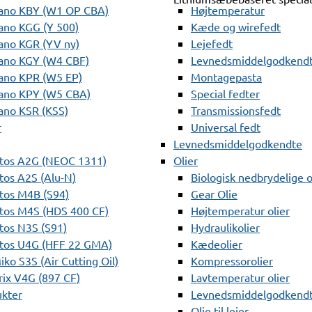
ano KBY (W1 OP CBA)
Højtemperatur
ano KGG (Y 500)
Kæde og wirefedt
ano KGR (YV ny)
Lejefedt
ano KGY (W4 CBF)
Levnedsmiddelgodkendt
ano KPR (W5 EP)
Montagepasta
ano KPY (W5 CBA)
Special fedter
ano KSR (KSS)
Transmissionsfedt
r
Universal fedt
Levnedsmiddelgodkendte
tos A2G (NEOC 1311)
Olier
os A2S (Alu-N)
Biologisk nedbrydelige o
tos M4B (S94)
Gear Olie
tos M4S (HDS 400 CF)
Højtemperatur olier
os N3S (S91)
Hydraulikolier
tos U4G (HFF 22 GMA)
Kædeolier
ko S3S (Air Cutting Oil)
Kompressorolier
ix V4G (897 CF)
Lavtemperatur olier
ukter
Levnedsmiddelgodkendte
Olie til lejer