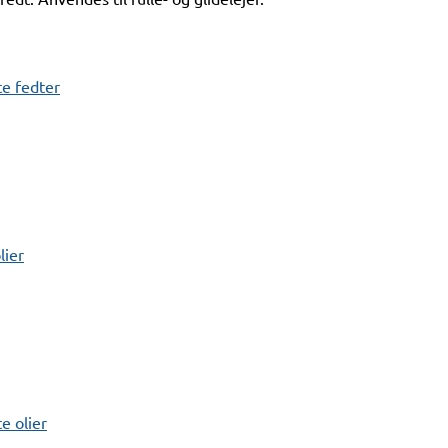
e fedter
lier
 olier