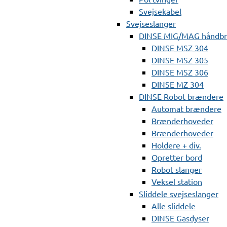
Svejsekabel
Svejseslanger
DINSE MIG/MAG håndb
DINSE MSZ 304
DINSE MSZ 305
DINSE MSZ 306
DINSE MZ 304
DINSE Robot brændere
Automat brændere
Brænderhoveder
Brænderhoveder
Holdere + div.
Opretter bord
Robot slanger
Veksel station
Sliddele svejseslanger
Alle sliddele
DINSE Gasdyser