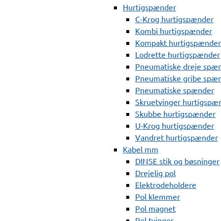
Hurtigspænder
C-Krog hurtigspænder
Kombi hurtigspænder
Kompakt hurtigspænder
Lodrette hurtigspænder
Pneumatiske dreje spæ
Pneumatiske gribe spæ
Pneumatiske spænder
Skruetvinger hurtigspæ
Skubbe hurtigspænder
U-Krog hurtigspænder
Vandret hurtigspænder
Kabel mm
DINSE stik og bøsninger
Drejelig pol
Elektrodeholdere
Pol klemmer
Pol magnet
Pol tvinger