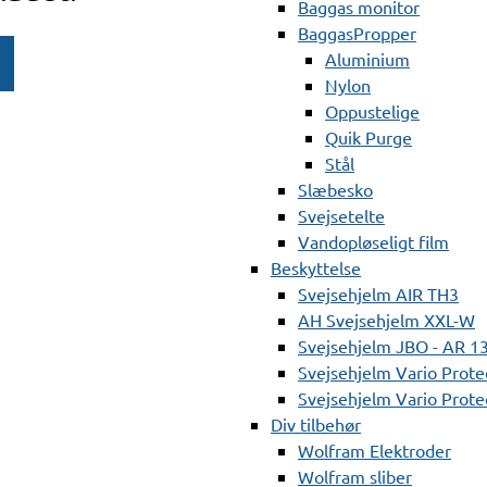
Baggas monitor
BaggasPropper
Aluminium
Nylon
Oppustelige
Quik Purge
Stål
Slæbesko
Svejsetelte
Vandopløseligt film
Beskyttelse
Svejsehjelm AIR TH3
AH Svejsehjelm XXL-W
Svejsehjelm JBO - AR 1
Svejsehjelm Vario Prote
Svejsehjelm Vario Protec
Div tilbehør
Wolfram Elektroder
Wolfram sliber