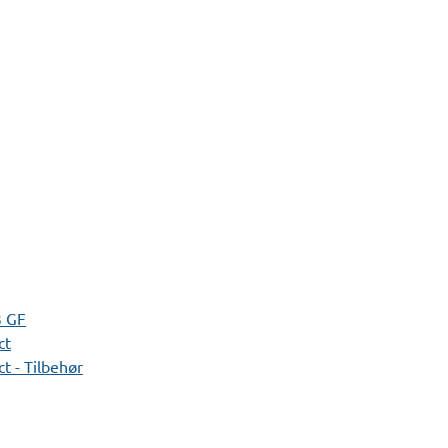
3 GF
ct
t - Tilbehør