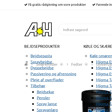
Få gratis rådgivning om vore produkter
Førende in
BEJDSEPRODUKTER
KØLE OG SKÆR
Bejdsepasta
Køle-smørem
Spraybejdse
Migma Ev
Smøremidler
Fedter
Universal
Dyppebejdse
Migma Ev
Passivering og afrensning
Migma E
Pleje af overflader
Migma T
Tilbehør
Migma T
Bejdsekar
Migma T
Pensler
Migma T
Spray lanse
Migma T
Sprayanlæg
Migma T