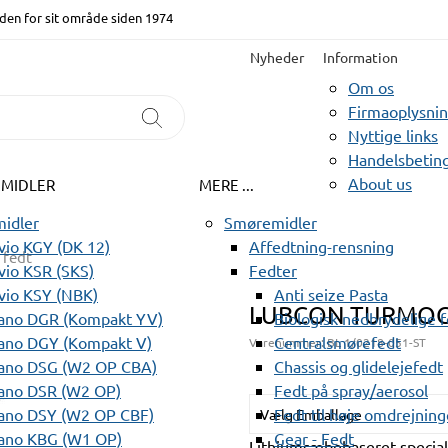
den for sit område siden 1974
Nyheder
Information
Om os
Firmaoplysni
Nyttige links
Handelsbeting
About us
EMIDLER
MERE ...
idler
Smøremidler
io KGY (DK 12)
Affedtning-rensning
 fedt
io KSR (SKS)
Fedter
vio KSY (NBK)
Anti seize Pasta
LUBCON TURMOGR
ano DGR (Kompakt YV)
Biologisk nedbrydelige 
ano DGY (Kompakt V)
Centralsmørefedt
Varenummer:
BL 1/0218-051-ST
ano DSG (W2 OP CBA)
Chassis og glidelejefedt
ano DSR (W2 OP)
Fedt på spray/aerosol
ano DSY (W2 OP CBF)
Fedt til høje omdrejning
Vælg Emballage
ano KBG (W1 OP)
Gear - Fedt
Lithiumsæbebaseret specialfe