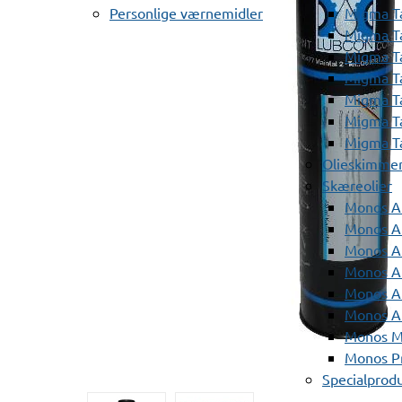
Personlige værnemidler
Migma T
Migma T
Migma T
Migma T
Migma T
Migma T
Migma T
Olieskimme
Skæreolier
Monos A
Monos At
Monos A
Monos A
Monos At
Monos A
Monos Mi
Monos Pr
Specialprod