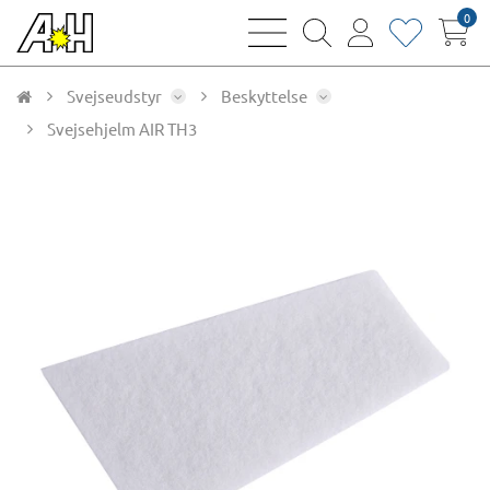
0
bars
magnifying
user
heart
sharp
glass
thin
thin
thin
thin
Svejseudstyr
Beskyttelse
Svejsehjelm AIR TH3