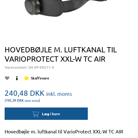
HOVEDBØJLE M. LUFTKANAL TIL
VARIOPROTECT XXL-W TC AIR
Varenummer:
SH VP-99211-4
Skaffevare
240,48
DKK
inkl. moms
(192,39
DKK
)
ekskl. moms
Læg i kurv
Hovedbøjle m. luftkanal til VarioProtect XXL-W TC AIR