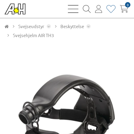
0
bars
magnifying
user
heart
sharp
glass
thin
thin
thin
thin
Svejseudstyr
Beskyttelse
Svejsehjelm AIR TH3