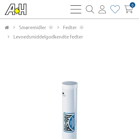
0
bars
magnifying
user
heart
sharp
glass
thin
thin
thin
thin
Smøremidler
Fedter
Levnedsmiddelgodkendte fedter