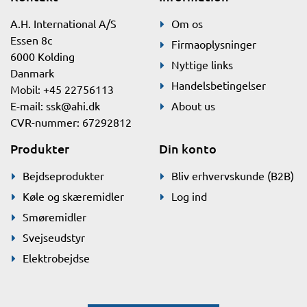
A.H. International A/S
Om os
Essen 8c
Firmaoplysninger
6000 Kolding
Nyttige links
Danmark
Handelsbetingelser
Mobil: +45 22756113
E-mail:
ssk@ahi.dk
About us
CVR-nummer: 67292812
Produkter
Din konto
Bejdseprodukter
Bliv erhvervskunde (B2B)
Køle og skæremidler
Log ind
Smøremidler
Svejseudstyr
Elektrobejdse