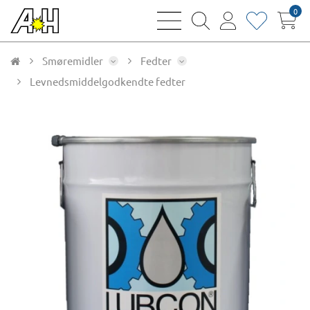
0
bars
magnifying
user
heart
sharp
glass
thin
thin
thin
thin
Smøremidler
Fedter
Levnedsmiddelgodkendte fedter