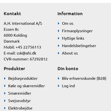
Kontakt
Information
A.H. International A/S
Om os
Essen 8c
Firmaoplysninger
6000 Kolding
Nyttige links
Danmark
Handelsbetingelser
Mobil: +45 22756113
E-mail:
ssk@ahi.dk
About us
CVR-nummer: 67292812
Produkter
Din konto
Bejdseprodukter
Bliv erhvervskunde (B2B)
Køle og skæremidler
Log ind
Smøremidler
Svejseudstyr
Elektrobejdse