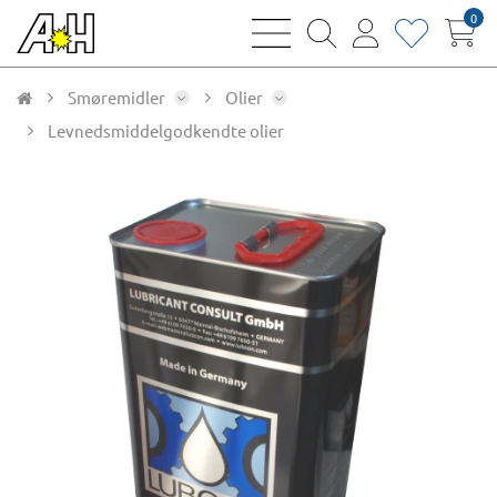
0
bars
magnifying
user
heart
sharp
glass
thin
thin
thin
thin
Smøremidler
Olier
Levnedsmiddelgodkendte olier